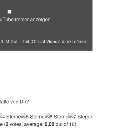
ouTube immer anzeigen
t. M-Dot – Toil (Official Video)“ direkt öffnen
atte von Dir?
(
2
votes, average:
9,00
out of 10)