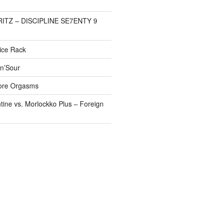
FRITZ – DISCIPLINE SE7ENTY 9
pice Rack
’n’Sour
ore Orgasms
tine vs. Morlockko Plus – Foreign