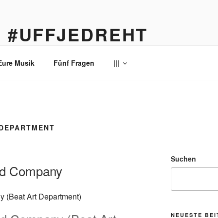
… #UFFJEDREHT
enau
Eure Musik
Fünf Fragen
|||
-DEPARTMENT
Suchen
od Company
NEUESTE BE