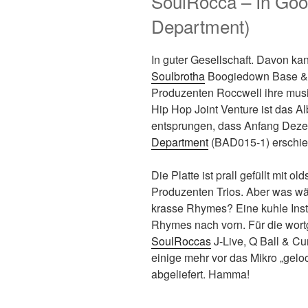
SoulRocca – In Goo
Department)
In guter Gesellschaft. Davon 
Soulbrotha
Boogiedown Base & 
Produzenten Roccwell ihre musi
Hip Hop Joint Venture ist das 
entsprungen, dass Anfang Dez
Department
(BAD015-1) erschien
Die Platte ist prall gefüllt mit
Produzenten Trios. Aber was wä
krasse Rhymes? Eine kuhle Ins
Rhymes nach vorn. Für die wort
SoulRoccas
J-Live, Q Ball & Cu
einige mehr vor das Mikro „geloc
abgeliefert. Hamma!