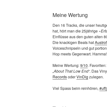
Meine Wertung
Den 16 Tracks, die unser heutig
hat, hört man die 25jährige
»Erf
Einflüsse aus den guten alten 8
Die knackigen Beats hat
Austrof
Voiceschnipseln und gut portion
Hop meets Gegenwart. Hamma!
Meine Wertung:
9/10
. Favoriten
„About That Low End“
. Das Viny
Records
oder
VinDig
zulegen.
Viel Spass beim reinhören,
#uff