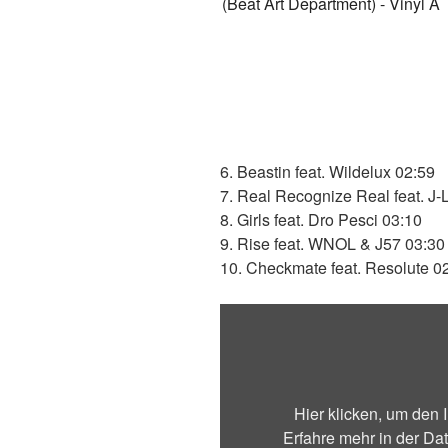
6. Beastin feat. Wildelux 02:59
7. Real Recognize Real feat. J-
8. Girls feat. Dro Pesci 03:10
9. Rise feat. WNOL & J57 03:30
10. Checkmate feat. Resolute 0
„SoulRocca
ft.
M-
Dot
–
Hier klicken, um den
Toil
Erfahre mehr in der
Dat