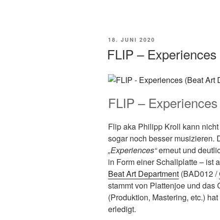
VERÖFFENTLICHT
18. JUNI 2020
AM
FLIP – Experiences
FLIP – Experiences
Flip aka Philipp Kroll kann nicht
sogar noch besser musizieren. 
„Experiences“
erneut und deutli
in Form einer Schallplatte – is
Beat Art Department
(BAD012 /
stammt von Plattenjoe und das 
(Produktion, Mastering, etc.) ha
erledigt.