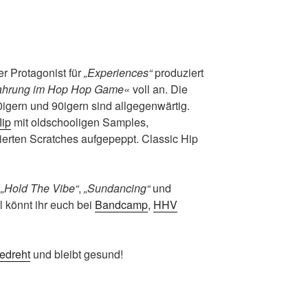
er Protagonist für
„Experiences“
produziert
ahrung im Hop Hop Game«
voll an. Die
0igern und 90igern sind allgegenwärtig.
lip
mit oldschooligen Samples,
ierten Scratches aufgepeppt. Classic Hip
:
„Hold The Vibe“
,
„Sundancing“
und
l könnt ihr euch bei
Bandcamp
,
HHV
jedreht
und bleibt gesund!