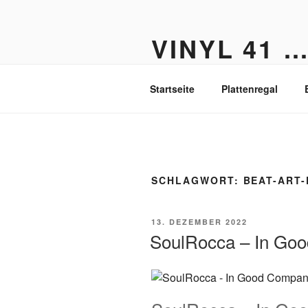
Zum
Inhalt
VINYL 41 
springen
Der Vinyl Blog aus Berlin-Fried
Startseite
Plattenregal
SCHLAGWORT:
BEAT-ART
VERÖFFENTLICHT
13. DEZEMBER 2022
AM
SoulRocca – In Go