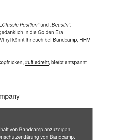
:
„Classic Position“
und
„Beastin“
.
gedanklich in die Golden Era
Vinyl könnt ihr euch bei
Bandcamp
,
HHV
kopfnicken,
#uffjedreht
, bleibt entspannt
Company
Inhalt von Bandcamp anzuzeigen.
enschutzerklärung von Bandcamp
.