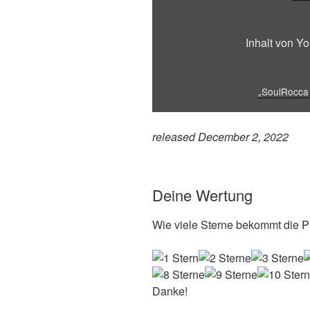
(Official
Video)“
von
Inhalt von Y
YouTube
anzeigen
„SoulRocca f
released December 2, 2022
Deine Wertung
Wie viele Sterne bekommt die Pl
Danke!