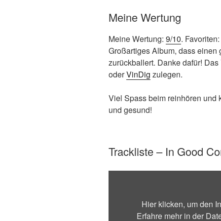
Meine Wertung
Meine Wertung:
9/10
. Favoriten
Großartiges Album, dass einen 
zurückballert. Danke dafür! Das 
oder
VinDig
zulegen.
Viel Spass beim reinhören und 
und gesund!
Trackliste – In Good 
Inhalt
von
Bandcamp
Hier klicken, um den 
anzeigen
Erfahre mehr in der
Dat