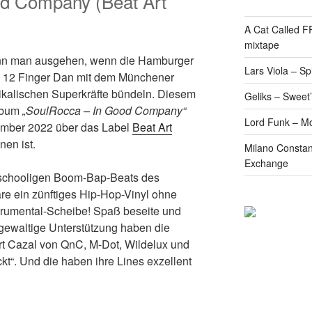
d Company (Beat Art
A Cat Called 
mixtape
kann man ausgehen, wenn die Hamburger
Lars Viola – S
12 Finger Dan mit dem Münchener
kalischen Superkräfte bündeln. Diesem
Geliks – Sweet
Album
„SoulRocca – In Good Company“
Lord Funk – M
ember 2022 über das Label
Beat Art
en ist.
Milano Constan
Exchange
 oldschooligen Boom-Bap-Beats des
re ein zünftiges Hip-Hop-Vinyl ohne
trumental-Scheibe! Spaß beseite und
gewaltige Unterstützung haben die
rt Cazal von QnC, M-Dot, Wildelux und
kt“. Und die haben ihre Lines exzellent