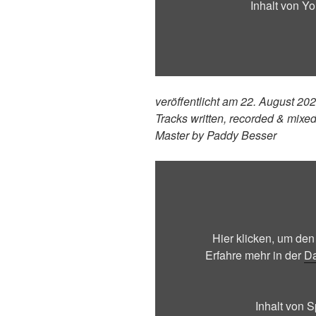
Inhalt von Y
veröffentlicht am 22. August 20
Tracks written, recorded & mix
Master by Paddy Besser
„Spotify
Embed:
Optagon“
von
Spotify
Hier klicken, um den
anzeigen
Erfahre mehr in der
Da
Inhalt von 