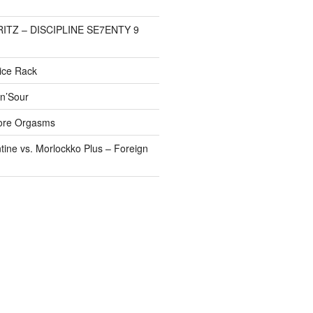
FRITZ – DISCIPLINE SE7ENTY 9
pice Rack
’n’Sour
ore Orgasms
tine vs. Morlockko Plus – Foreign