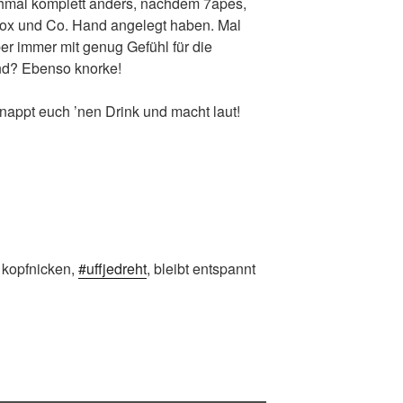
ochmal komplett anders, nachdem 7apes,
ox und Co. Hand angelegt haben. Mal
ber immer mit genug Gefühl für die
d? Ebenso knorke!
hnappt euch ’nen Drink und macht laut!
 kopfnicken,
#uffjedreht
, bleibt entspannt