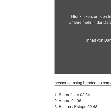
Inhalt
von
Bandcamp
Hier klicken, um den 
anzeigen
Erfahre mehr in der
Dat
Inhalt von B
besser-samstag.bandcamp.com
1. Paternóster 02:34
2. Vibora 01:38
3. Estepa / Estepe 02:48