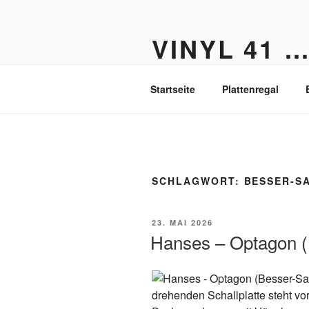
Zum
Inhalt
VINYL 41 
springen
Der Vinyl Blog aus Berlin-Fried
Startseite
Plattenregal
SCHLAGWORT:
BESSER-S
VERÖFFENTLICHT
23. MAI 2026
AM
Hanses – Optagon 