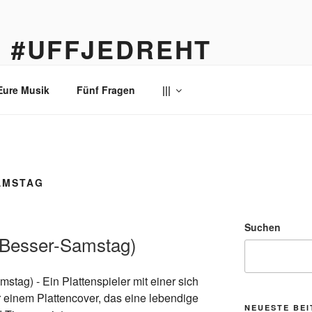
… #UFFJEDREHT
enau
Eure Musik
Fünf Fragen
|||
AMSTAG
Suchen
(Besser-Samstag)
NEUESTE BE