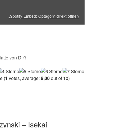
„Spotify Embed: Optagon“ direkt öffnen
atte von Dir?
(
1
votes, average:
9,00
out of 10)
ynski – Isekai