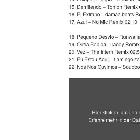
15. Derritiendo – Tonion Remix
16. El Extrano – damaa.beats R
17. Azul – No Mic Remix 02:10
18. Pequeno Desvio – Runwall
19. Outra Bebida – raedy Remix
20. Vez – The Intern Remix 02:
21. Eu Estou Aqui – flamingo z
22. Nos Nos Ouvimos – Soupbo
„Paternóster“
von
YouTube
anzeigen
Hier klicken, um den
Erfahre mehr in der
Dat