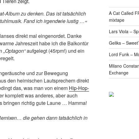
eat-Album zu denken. Das ist tatsächlich
A Cat Called 
mixtape
stuhlmusik. Fand ich irgendwie lustig …«
Lars Viola – S
Hanses direkt mal eingenordet. Danke
 warme Jahreszeit habe ich die Balkontür
Geliks – Sweet
on
„Optagon“
aufgelegt (45rpm!) und ein
Lord Funk – M
regelt.
Milano Constan
engeräusche und zur Bewegung
Exchange
us den heimischen Lautsprechern direkt
bedingt das, was man von einem
Hip-Hop-
er komplett was anderes, aber auch
cks bringen richtig gute Laune … Hamma!
 Remixen… die gehen dann tatsächlich in