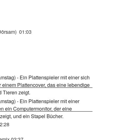
 Dörsam) 01:03
2:28
Remix 02:37