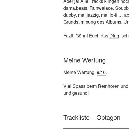
Aber ja! Alle Tracks klingen n
dama.beats, Runwalace, Soupb
dubby, mal jazzig, mal lo-fi … a
Grundstimmung des Albums. Un
Fazit: Gönnt Euch das
Ding
, sc
Meine Wertung
Meine Wertung:
9/10
.
Viel Spass beim Reinhören und
und gesund!
Trackliste – Optagon