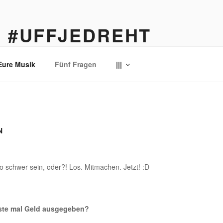
… #UFFJEDREHT
enau
Eure Musik
Fünf Fragen
|||
N
o schwer sein, oder?! Los. Mitmachen. Jetzt! :D
rste mal Geld ausgegeben?