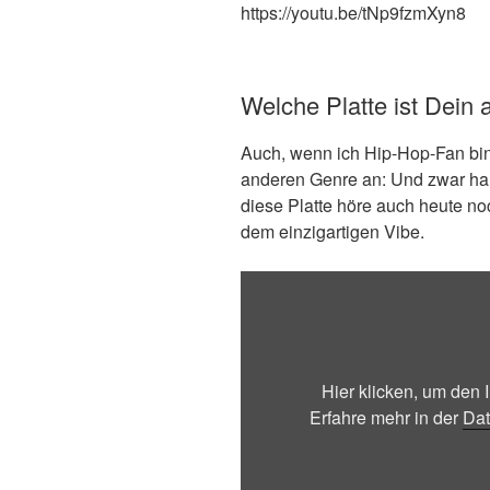
https://youtu.be/tNp9fzmXyn8
Welche Platte ist Dein 
Auch, wenn ich Hip-Hop-Fan bin
anderen Genre an: Und zwar ha
diese Platte höre auch heute no
dem einzigartigen Vibe.
„Nirvana
–
Heart-
Shaped
Box“
Hier klicken, um den
von
Erfahre mehr in der
Dat
YouTube
anzeigen