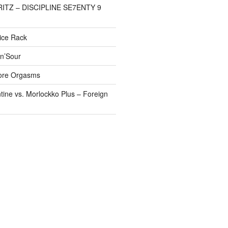
FRITZ – DISCIPLINE SE7ENTY 9
pice Rack
’n’Sour
ore Orgasms
tine vs. Morlockko Plus – Foreign