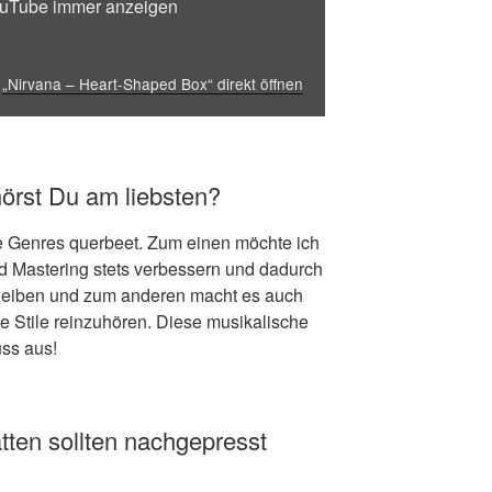
ouTube immer anzeigen
„Nirvana – Heart-Shaped Box“ direkt öffnen
örst Du am liebsten?
le Genres querbeet. Zum einen möchte ich
d Mastering stets verbessern und dadurch
leiben und zum anderen macht es auch
he Stile reinzuhören. Diese musikalische
uss aus!
tten sollten nachgepresst