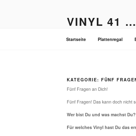
Zum
Inhalt
VINYL 41 
springen
Der Vinyl Blog aus Berlin-Fried
Startseite
Plattenregal
KATEGORIE:
FÜNF FRAGE
Fünf Fragen an Dich!
Fünf Fragen! Das kann doch nicht s
Wer bist Du und was machst Du?
Für welches Vinyl hast Du das e