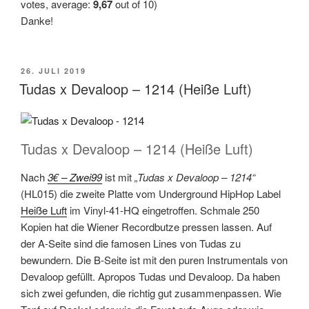
votes, average:
9,67
out of 10)
Danke!
VERÖFFENTLICHT
26. JULI 2019
AM
Tudas x Devaloop – 1214 (Heiße Luft)
Tudas x Devaloop – 1214 (Heiße Luft)
Nach
3€ – Zwei99
ist mit
„Tudas x Devaloop – 1214“
(HL015) die zweite Platte vom Underground HipHop Label
Heiße Luft
im Vinyl-41-HQ eingetroffen. Schmale 250
Kopien hat die Wiener Recordbutze pressen lassen. Auf
der A-Seite sind die famosen Lines von Tudas zu
bewundern. Die B-Seite ist mit den puren Instrumentals von
Devaloop gefüllt. Apropos Tudas und Devaloop. Da haben
sich zwei gefunden, die richtig gut zusammenpassen. Wie