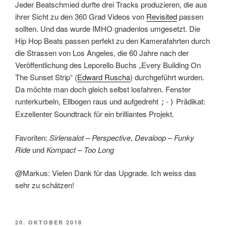
Jeder Beatschmied durfte drei Tracks produzieren, die aus
ihrer Sicht zu den 360 Grad Videos von
Revisited
passen
sollten. Und das wurde IMHO gnadenlos umgesetzt. Die
Hip Hop Beats passen perfekt zu den Kamerafahrten durch
die Strassen von Los Angeles, die 60 Jahre nach der
Veröffentlichung des Leporello Buchs „Every Building On
The Sunset Strip“ (
Edward Ruscha
) durchgeführt wurden.
Da möchte man doch gleich selbst losfahren. Fenster
runterkurbeln, Ellbogen raus und aufgedreht
Prädikat:
;-)
Exzellenter Soundtrack für ein brilliantes Projekt.
Favoriten:
Sirlensalot – Perspective
,
Devaloop – Funky
Ride
und
Kompact – Too Long
@Markus: Vielen Dank für das Upgrade. Ich weiss das
sehr zu schätzen!
VERÖFFENTLICHT
20. OKTOBER 2018