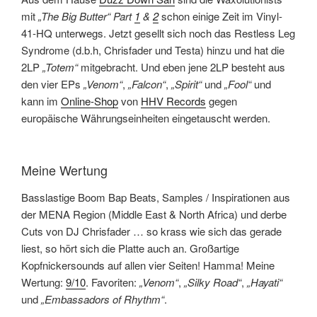
mit
„The Big Butter“ Part
1
&
2
schon einige Zeit im Vinyl-
41-HQ unterwegs. Jetzt gesellt sich noch das Restless Leg
Syndrome (d.b.h, Chrisfader und Testa) hinzu und hat die
2LP
„Totem“
mitgebracht. Und eben jene 2LP besteht aus
den vier EPs
„Venom“
,
„Falcon“
,
„Spirit“
und
„Fool“
und
kann im
Online-Shop
von
HHV Records
gegen
europäische Währungseinheiten eingetauscht werden.
Meine Wertung
Basslastige Boom Bap Beats, Samples / Inspirationen aus
der MENA Region (Middle East & North Africa) und derbe
Cuts von DJ Chrisfader … so krass wie sich das gerade
liest, so hört sich die Platte auch an. Großartige
Kopfnickersounds auf allen vier Seiten! Hamma! Meine
Wertung:
9/10
. Favoriten:
„Venom“
,
„Silky Road“
,
„Hayati“
und
„Embassadors of Rhythm“
.