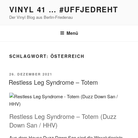
Zum
VINYL 41 … #UFFJEDREHT
Inhalt
Der Vinyl Blog aus Berlin-Friedenau
springen
Menü
SCHLAGWORT:
ÖSTERREICH
VERÖFFENTLICHT
26. DEZEMBER 2021
AM
Restless Leg Syndrome – Totem
Restless Leg Syndrome – Totem (Duzz
Down San / HHV)
Aus dem Hause
Duzz Down San
sind die Waxolutionists