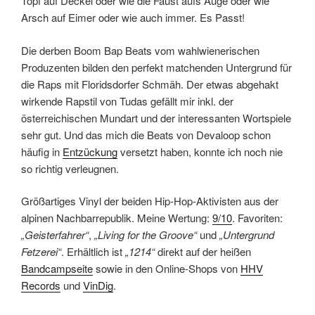
Topf auf Deckel oder wie die Faust aufs Auge oder wie
Arsch auf Eimer oder wie auch immer. Es Passt!
Die derben Boom Bap Beats vom wahlwienerischen
Produzenten bilden den perfekt matchenden Untergrund für
die Raps mit Floridsdorfer Schmäh. Der etwas abgehakt
wirkende Rapstil von Tudas gefällt mir inkl. der
österreichischen Mundart und der interessanten Wortspiele
sehr gut. Und das mich die Beats von Devaloop schon
häufig in
Entzückung
versetzt haben, konnte ich noch nie
so richtig verleugnen.
Größartiges Vinyl der beiden Hip-Hop-Aktivisten aus der
alpinen Nachbarrepublik. Meine Wertung:
9/10
. Favoriten:
„Geisterfahrer“
,
„Living for the Groove“
und
„Untergrund
Fetzerei“
. Erhältlich ist
„1214“
direkt auf der heißen
Bandcampseite
sowie in den Online-Shops von
HHV
Records
und
VinDig
.