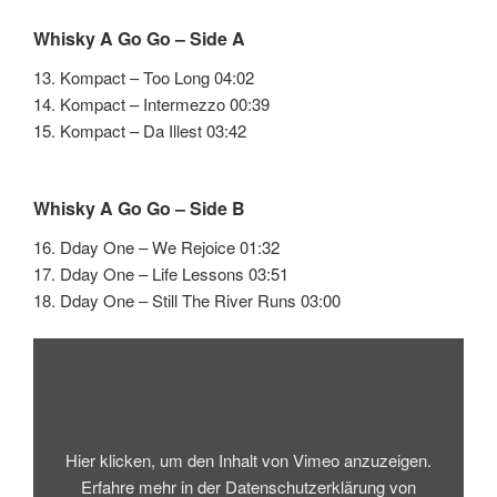
Whisky A Go Go – Side A
13. Kompact – Too Long 04:02
14. Kompact – Intermezzo 00:39
15. Kompact – Da Illest 03:42
Whisky A Go Go – Side B
16. Dday One – We Rejoice 01:32
17. Dday One – Life Lessons 03:51
18. Dday One – Still The River Runs 03:00
„REVISIT
OST
–
Sunset
Tower
(Vinyl
Collage)“
von
Hier klicken, um den Inhalt von Vimeo anzuzeigen.
Vimeo
anzeigen
Erfahre mehr in der
Datenschutzerklärung von