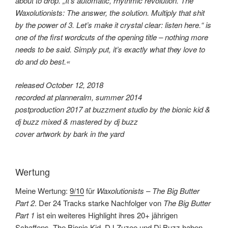
about to drop. „It’s automatic, rhythmic revolution. The
Waxolutionists: The answer, the solution. Multiply that shit
by the power of 3. Let’s make it crystal clear: listen here.“ is
one of the first wordcuts of the opening title – nothing more
needs to be said. Simply put, it’s exactly what they love to
do and do best.«
released October 12, 2018
recorded at planneralm, summer 2014
postproduction 2017 at buzzment studio by the bionic kid &
dj buzz mixed & mastered by dj buzz
cover artwork by bark in the yard
Wertung
Meine Wertung:
9/10
für
Waxolutionists – The Big Butter
Part 2
. Der 24 Tracks starke Nachfolger von
The Big Butter
Part 1
ist ein weiteres Highlight ihres 20+ jährigen
Schaffens. The Bionic Kid, DJ Zuzee und Dj Buzz haben