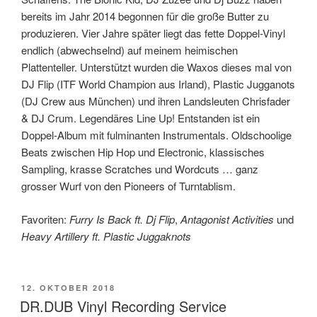
bereits im Jahr 2014 begonnen für die große Butter zu
produzieren. Vier Jahre später liegt das fette Doppel-Vinyl
endlich (abwechselnd) auf meinem heimischen
Plattenteller. Unterstützt wurden die Waxos dieses mal von
DJ Flip (ITF World Champion aus Irland), Plastic Jugganots
(DJ Crew aus München) und ihren Landsleuten Chrisfader
& DJ Crum. Legendäres Line Up! Entstanden ist ein
Doppel-Album mit fulminanten Instrumentals. Oldschoolige
Beats zwischen Hip Hop und Electronic, klassisches
Sampling, krasse Scratches und Wordcuts … ganz
grosser Wurf von den Pioneers of Turntablism.
Favoriten:
Furry Is Back ft. Dj Flip
,
Antagonist Activities
und
Heavy Artillery ft. Plastic Juggaknots
VERÖFFENTLICHT
12. OKTOBER 2018
AM
DR.DUB Vinyl Recording Service