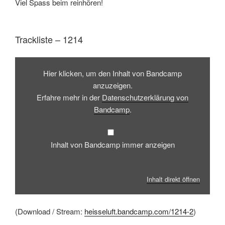
Viel Spass beim reinhören!
Trackliste – 1214
Inhalt
von
Hier klicken, um den Inhalt von Bandcamp
Bandcamp
anzeigen
anzuzeigen.
Erfahre mehr in der
Datenschutzerklärung von
Bandcamp
.
Inhalt von Bandcamp immer anzeigen
Inhalt direkt öffnen
(Download / Stream:
heisseluft.bandcamp.com/1214-2
)