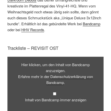
kreativste im Plattenregal des Vinyl-41-HQ. Wenn vom
Weihnachtsgeld noch etwas übrig sein sollte, dann gönnt
euch dieses Schmuckstück aka „Unique Deluxe 3x12inch
bundle“. Erhältlich ist das gebündelte Werk bei
Bandcamp
oder bei
HHV Records
.
Trackliste – REVISIT OST
Inhalt
von
Hier klicken, um den Inhalt von Bandcamp
Bandcamp
anzeigen
anzuzeigen.
Erfahre mehr in der
Datenschutzerklärung von
Bandcamp
.
Inhalt von Bandcamp immer anzeigen