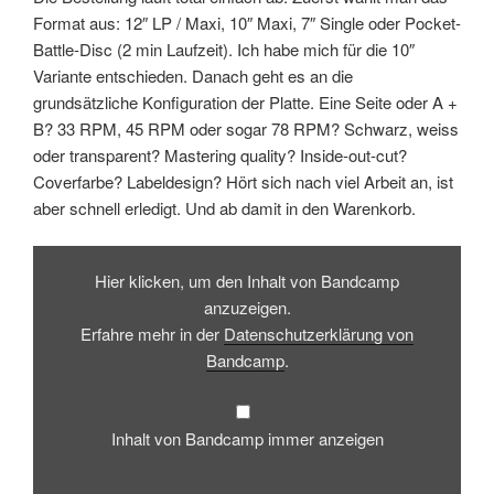
Format aus: 12″ LP / Maxi, 10″ Maxi, 7″ Single oder Pocket-
Battle-Disc (2 min Laufzeit). Ich habe mich für die 10″
Variante entschieden. Danach geht es an die
grundsätzliche Konfiguration der Platte. Eine Seite oder A +
B? 33 RPM, 45 RPM oder sogar 78 RPM? Schwarz, weiss
oder transparent? Mastering quality? Inside-out-cut?
Coverfarbe? Labeldesign? Hört sich nach viel Arbeit an, ist
aber schnell erledigt. Und ab damit in den Warenkorb.
Inhalt
von
Hier klicken, um den Inhalt von Bandcamp
Bandcamp
anzeigen
anzuzeigen.
Erfahre mehr in der
Datenschutzerklärung von
Bandcamp
.
Inhalt von Bandcamp immer anzeigen