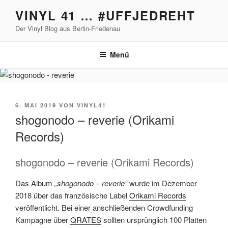
Zum
VINYL 41 … #UFFJEDREHT
Inhalt
Der Vinyl Blog aus Berlin-Friedenau
springen
Menü
VERÖFFENTLICHT
6. MAI 2019
VON
VINYL41
AM
shogonodo – reverie (Orikami
Records)
shogonodo – reverie (Orikami Records)
Das Album
„shogonodo – reverie“
wurde im Dezember
2018 über das französische Label
Orikami Records
veröffentlicht. Bei einer anschließenden Crowdfunding
Kampagne über
QRATES
sollten ursprünglich 100 Platten