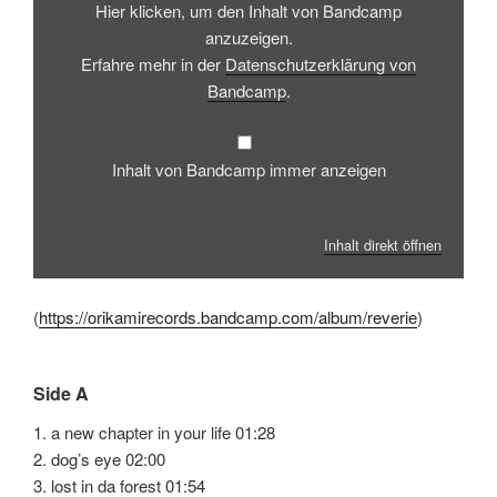
Hier klicken, um den Inhalt von Bandcamp
Bandcamp
anzeigen
anzuzeigen.
Erfahre mehr in der
Datenschutzerklärung von
Bandcamp
.
Inhalt von Bandcamp immer anzeigen
Inhalt direkt öffnen
(
https://orikamirecords.bandcamp.com/album/reverie
)
Side A
1. a new chapter in your life 01:28
2. dog’s eye 02:00
3. lost in da forest 01:54