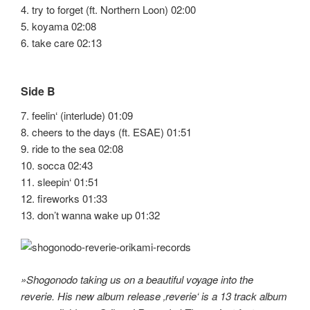
4. try to forget (ft. Northern Loon) 02:00
5. koyama 02:08
6. take care 02:13
Side B
7. feelin‘ (interlude) 01:09
8. cheers to the days (ft. ESAE) 01:51
9. ride to the sea 02:08
10. socca 02:43
11. sleepin‘ 01:51
12. fireworks 01:33
13. don’t wanna wake up 01:32
»Shogonodo taking us on a beautiful voyage into the
reverie. His new album release ‚reverie‘ is a 13 track album