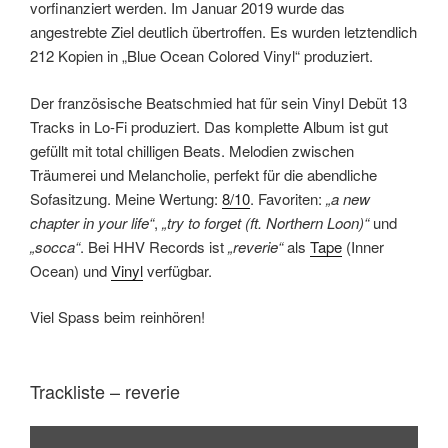
vorfinanziert werden. Im Januar 2019 wurde das
angestrebte Ziel deutlich übertroffen. Es wurden letztendlich
212 Kopien in „Blue Ocean Colored Vinyl“ produziert.
Der französische Beatschmied hat für sein Vinyl Debüt 13
Tracks in Lo-Fi produziert. Das komplette Album ist gut
gefüllt mit total chilligen Beats. Melodien zwischen
Träumerei und Melancholie, perfekt für die abendliche
Sofasitzung. Meine Wertung:
8/10
. Favoriten:
„a new
chapter in your life“
,
„try to forget (ft. Northern Loon)“
und
„socca“
. Bei HHV Records ist
„reverie“
als
Tape
(Inner
Ocean) und
Vinyl
verfügbar.
Viel Spass beim reinhören!
Trackliste – reverie
Inhalt
von