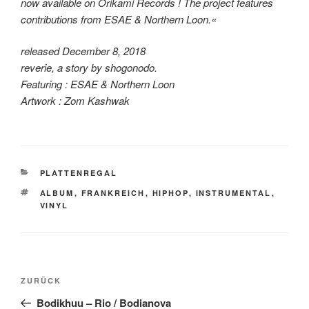
now available on Orikami Records ! The project features
contributions from ESAE & Northern Loon.«
released December 8, 2018
reverie, a story by shogonodo.
Featuring : ESAE & Northern Loon
Artwork : Zom Kashwak
KATEGORIEN
PLATTENREGAL
SCHLAGWÖRTER
ALBUM
,
FRANKREICH
,
HIPHOP
,
INSTRUMENTAL
,
VINYL
Beitragsnavigation
Vorheriger
ZURÜCK
Beitrag
Bodikhuu – Rio / Bodianova