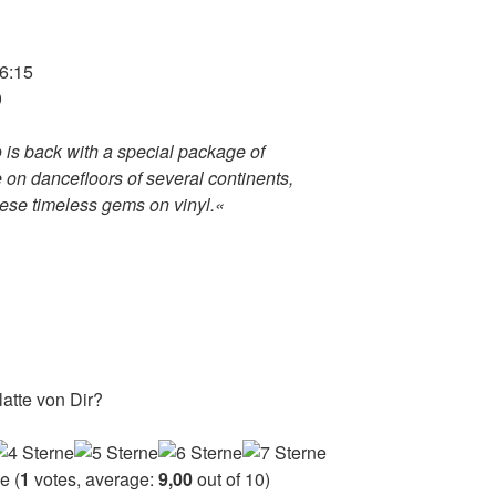
06:15
0
 is back with a special package of
 on dancefloors of several continents,
ese timeless gems on vinyl.«
atte von Dir?
(
1
votes, average:
9,00
out of 10)