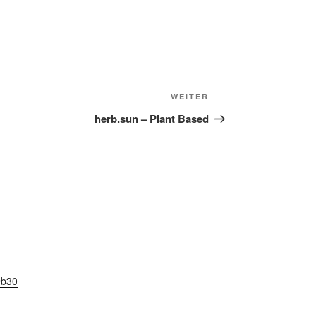
Nächster
WEITER
Beitrag
herb.sun – Plant Based
b30