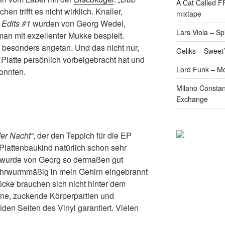
A Cat Called 
en trifft es nicht wirklich. Knaller,
mixtape
e
Edits #1
wurden von Georg Wedel,
Lars Viola – S
man mit exzellenter Mukke bespielt.
r besonders angetan. Und das nicht nur,
Geliks – Sweet
e Platte persönlich vorbeigebracht hat und
Lord Funk – M
onnten.
Milano Constan
Exchange
der Nacht“
, der den Teppich für die EP
 Plattenbaukind natürlich schon sehr
er wurde von Georg so dermaßen gut
 ohrwurmmäßig in mein Gehirn eingebrannt
Stücke brauchen sich nicht hinter dem
ne, zuckende Körperpartien und
iden Seiten des Vinyl garantiert. Vielen