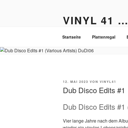
Zum
Inhalt
VINYL 41 
springen
Der Vinyl Blog aus Berlin-Fried
Startseite
Plattenregal
VERÖFFENTLICHT
12. MAI 2023
VON
VINYL41
AM
Dub Disco Edits #1
Dub Disco Edits #1 (
Vier lange Jahre nach dem Al
wieder ein vinyles Lebenszeich