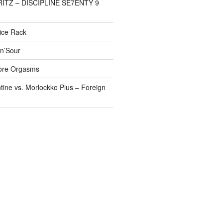
FRITZ – DISCIPLINE SE7ENTY 9
pice Rack
’n’Sour
ore Orgasms
tine vs. Morlockko Plus – Foreign