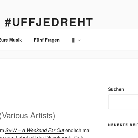
… #UFFJEDREHT
enau
Eure Musik
Fünf Fragen
|||
Suchen
Various Artists)
NEUESTE BE
bum
S&W – A Weekend Far Out
endlich mal
en vom Label mit der
Discokugel
:
„Dub