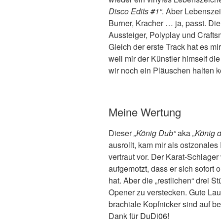
Disco Edits #1“
. Aber Lebenszeich
Burner, Kracher … ja, passt. Di
Aussteiger, Polyplay und Crafts
Gleich der erste Track hat es mi
weil mir der Künstler himself di
wir noch ein Pläuschen halten k
Meine Wertung
Dieser
„König Dub“
aka
„König 
ausrollt, kam mir als ostzonales
vertraut vor. Der Karat-Schlag
aufgemotzt, dass er sich sofort
hat. Aber die „restlichen“ drei 
Opener zu verstecken. Gute Lau
brachiale Kopfnicker sind auf be
Dank für
DuDi06
!