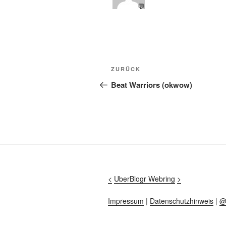
💬
Beitragsnavigation
Vorheriger
ZURÜCK
Beitrag
Beat Warriors (okwow)
<
UberBlogr Webring
>
Impressum
|
Datenschutzhinweis
|
@