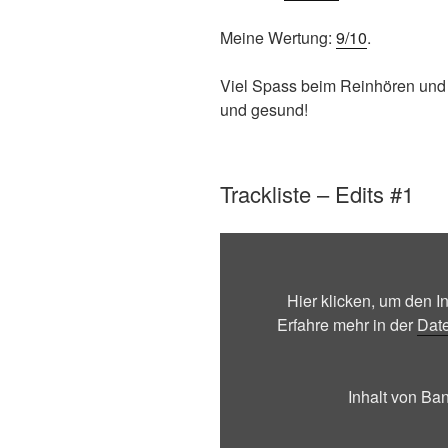
Meine Wertung:
9/10
.
Viel Spass beim Reinhören und
und gesund!
Trackliste – Edits #1
Inhalt
von
Bandcamp
Hier klicken, um den 
anzeigen
Erfahre mehr in der
Dat
Inhalt von B