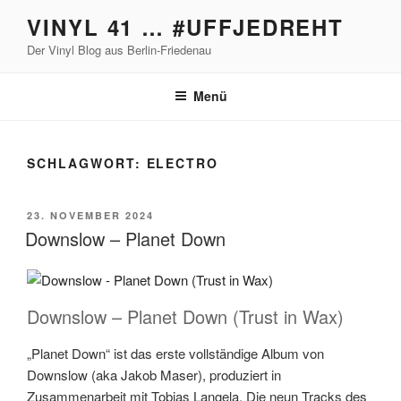
Zum
VINYL 41 … #UFFJEDREHT
Inhalt
Der Vinyl Blog aus Berlin-Friedenau
springen
Menü
SCHLAGWORT:
ELECTRO
VERÖFFENTLICHT
23. NOVEMBER 2024
AM
Downslow – Planet Down
Downslow – Planet Down (Trust in Wax)
„Planet Down“ ist das erste vollständige Album von
Downslow (aka Jakob Maser), produziert in
Zusammenarbeit mit Tobias Langela. Die neun Tracks des