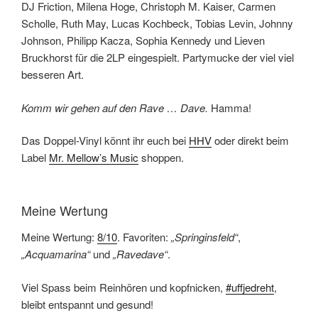
DJ Friction, Milena Hoge, Christoph M. Kaiser, Carmen
Scholle, Ruth May, Lucas Kochbeck, Tobias Levin, Johnny
Johnson, Philipp Kacza, Sophia Kennedy und Lieven
Bruckhorst für die 2LP eingespielt. Partymucke der viel viel
besseren Art.
Komm wir gehen auf den Rave … Dave.
Hamma!
Das Doppel-Vinyl könnt ihr euch bei
HHV
oder direkt beim
Label
Mr. Mellow’s Music
shoppen.
Meine Wertung
Meine Wertung:
8/10
. Favoriten:
„Springinsfeld“
,
„Acquamarina“
und
„Ravedave“
.
Viel Spass beim Reinhören und kopfnicken,
#uffjedreht
,
bleibt entspannt und gesund!