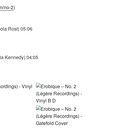
m/no-2
)
cola Rost) 05:06
hia Kennedy) 04:05