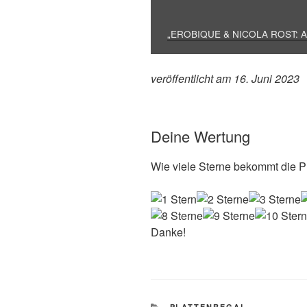
„EROBIQUE & NICOLA ROST: ACQ
veröffentlicht am 16. Juni 2023
Deine Wertung
Wie viele Sterne bekommt die Pl
Danke!
KATEGORIEN
PLATTENREGAL