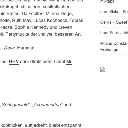
mixtape
skokugel mit seinen musikalischen
Lars Viola – S
is Baltes, DJ Friction, Milena Hoge,
holle, Ruth May, Lucas Kochbeck, Tobias
Geliks – Sweet
p Kacza, Sophia Kennedy und Lieven
Lord Funk – M
lt. Partymucke der viel viel besseren Art.
Milano Constan
… Dave.
Hamma!
Exchange
h bei
HHV
oder direkt beim Label
Mr.
:
„Springinsfeld“
,
„Acquamarina“
und
 kopfnicken,
#uffjedreht
, bleibt entspannt