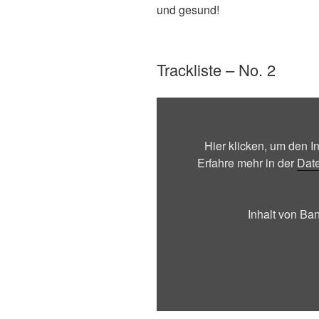
und gesund!
Trackliste – No. 2
Inhalt
von
Bandcamp
Hier klicken, um den 
anzeigen
Erfahre mehr in der
Dat
Inhalt von B