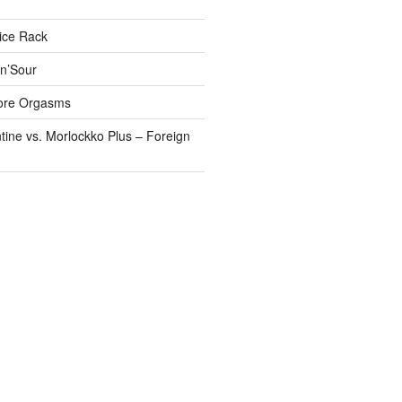
pice Rack
’n’Sour
ore Orgasms
tine vs. Morlockko Plus – Foreign