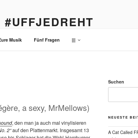
… #UFFJEDREHT
enau
Eure Musik
Fünf Fragen
|||
1
Suchen
égère, a sexy, MrMellows)
NEUESTE BE
sound
, den man ja auch mal vinylisieren
No. 2“
auf den Plattenmarkt. Insgesamt 13
A Cat Called 
use bis Schlager hat die Wahl-Hamburger