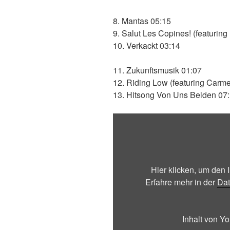
8. Mantas 05:15
9. Salut Les Copines! (featuring
10. Verkackt 03:14
11. Zukunftsmusik 01:07
12. Riding Low (featuring Carm
13. Hitsong Von Uns Beiden 07
„EROBIQUE
&
NICOLA
ROST:
ACQUAMARINA
Hier klicken, um den
(Official
Erfahre mehr in der
Dat
Video)“
von
YouTube
Inhalt von Y
anzeigen