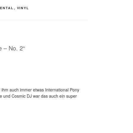
MENTAL
,
VINYL
e – No. 2“
i ihm auch immer etwas International Pony
e und Cosmic DJ war das auch ein super