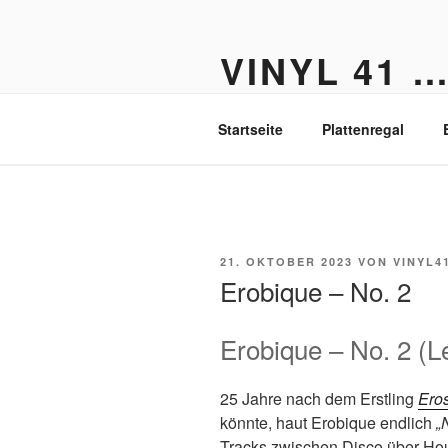
Zum
Inhalt
VINYL 41 
springen
Der Vinyl Blog aus Berlin-Fried
Startseite
Plattenregal
VERÖFFENTLICHT
21. OKTOBER 2023
VON
VINYL4
AM
Erobique – No. 2
Erobique – No. 2 (L
25 Jahre nach dem Erstling
Ero
könnte, haut Erobique endlich
„
Tracks zwischen Disco über Ho