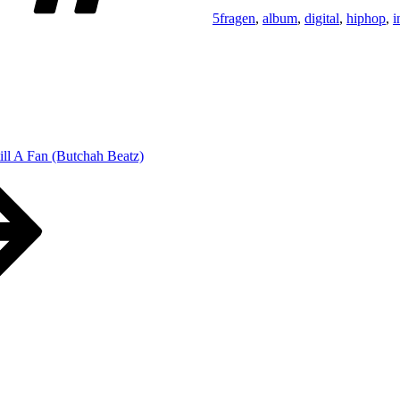
5fragen
,
album
,
digital
,
hiphop
,
i
till A Fan (Butchah Beatz)