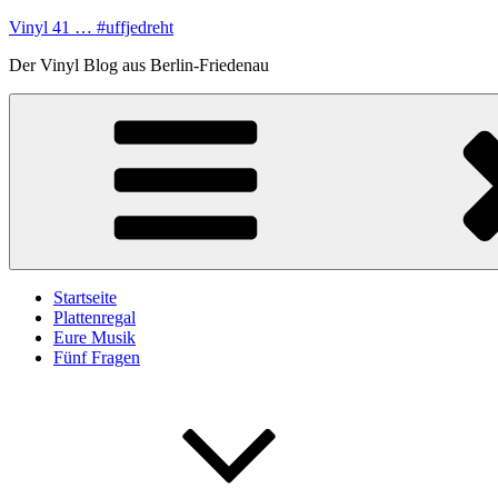
Zum
Vinyl 41 … #uffjedreht
Inhalt
Der Vinyl Blog aus Berlin-Friedenau
springen
Startseite
Plattenregal
Eure Musik
Fünf Fragen