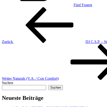
Fünf Fragen
Beitragsnavigation
Vorheriger
Beitrag
Zurück
DJ C.S.P. – S
Nächster
Beitrag
Weiter
Naturals (V.A. / Con Comfort)
Suchen
Suchen
Neueste Beiträge