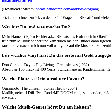
Inhalt direkt öffnen
(Download / Stream:
beeats.bandcamp.com/antidote-program
)
Jetzt aber schnell zurück zu den „Fünf Fragen an BE.eats“ und viele
Wer bist Du und was machst Du?
Mein Name ist Björn Eichler a.k.a BE.eats aus Kulmbach in Oberfran
früh zum Musikliebhaber und kam durch meinen Bruder dann irgendwan
raus und versuche mich nun voll und ganz auf die Musik zu konzentri
Für welches Vinyl hast Du das erste mal Geld ausgeg
Don Carlos – Day to Day Living Greensleeves (1982)
Absoluter Top Track ist 400 Years! Stundenlang im Kinderzimmer gepu
Welche Platte ist Dein absoluter Favorit?
Quasimoto- The Unseen Stones Throw (2004)
Madlib, neben J Dilla/Pete Rock/MF DOOM etc. , ist einer der größ
erweitert.
Welche Musik-Genres hörst Du am liebsten?