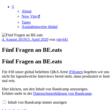
|||
About
New Vinyl❗️
Tapes
Ausnahmsweise digital
Veröffentlicht
4. August 2019
15. April 2020
von
vinyl41
am
Fünf Fragen an BE.eats
Fünf Fragen an BE.eats
Für #30 unser global beliebten Q&A-Serie
#5fragen
begeben wir uns 
nicht für irgendwelche Interviews bereit steht, dann produziert er 
mal rein.
Inhalt
Hier klicken, um den Inhalt von Bandcamp anzuzeigen.
von
Erfahre mehr in der
Datenschutzerklärung von Bandcamp
.
Bandcamp
anzeigen
Inhalt von Bandcamp immer anzeigen