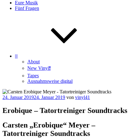
Eure Musik
Fünf Fragen
|||
About
New Vinyl❗️
Tapes
Ausnahmsweise digital
Veröffentlicht
24. Januar 2019
24. Januar 2019
von
vinyl41
am
Erobique – Tatortreiniger Soundtracks
Carsten „Erobique“ Meyer –
Tatortreiniger Soundtracks