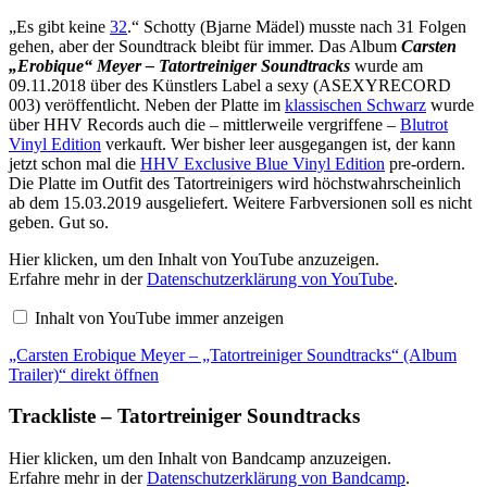
„Es gibt keine
32
.“ Schotty (Bjarne Mädel) musste nach 31 Folgen
gehen, aber der Soundtrack bleibt für immer. Das Album
Carsten
„Erobique“ Meyer – Tatortreiniger Soundtracks
wurde am
09.11.2018 über des Künstlers Label a sexy ‎(ASEXYRECORD
003) veröffentlicht. Neben der Platte im
klassischen Schwarz
wurde
über HHV Records auch die – mittlerweile vergriffene –
Blutrot
Vinyl Edition
verkauft. Wer bisher leer ausgegangen ist, der kann
jetzt schon mal die
HHV Exclusive Blue Vinyl Edition
pre-ordern.
Die Platte im Outfit des Tatortreinigers wird höchstwahrscheinlich
ab dem 15.03.2019 ausgeliefert. Weitere Farbversionen soll es nicht
geben. Gut so.
„Carsten
Hier klicken, um den Inhalt von YouTube anzuzeigen.
Erobique
Erfahre mehr in der
Datenschutzerklärung von YouTube
.
Meyer
–
Inhalt von YouTube immer anzeigen
„Tatortreiniger
Soundtracks“
„Carsten Erobique Meyer – „Tatortreiniger Soundtracks“ (Album
(Album
Trailer)“
Trailer)“ direkt öffnen
von
YouTube
Trackliste – Tatortreiniger Soundtracks
anzeigen
Inhalt
Hier klicken, um den Inhalt von Bandcamp anzuzeigen.
von
Erfahre mehr in der
Datenschutzerklärung von Bandcamp
.