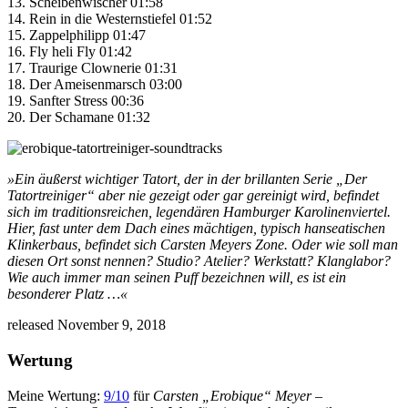
13. Scheibenwischer 01:58
14. Rein in die Westernstiefel 01:52
15. Zappelphilipp 01:47
16. Fly heli Fly 01:42
17. Traurige Clownerie 01:31
18. Der Ameisenmarsch 03:00
19. Sanfter Stress 00:36
20. Der Schamane 01:32
»Ein äußerst wichtiger Tatort, der in der brillanten Serie „Der
Tatortreiniger“ aber nie gezeigt oder gar gereinigt wird, befindet
sich im traditionsreichen, legendären Hamburger Karolinenviertel.
Hier, fast unter dem Dach eines mächtigen, typisch hanseatischen
Klinkerbaus, befindet sich Carsten Meyers Zone. Oder wie soll man
diesen Ort sonst nennen? Studio? Atelier? Werkstatt? Klanglabor?
Wie auch immer man seinen Puff bezeichnen will, es ist ein
besonderer Platz …«
released November 9, 2018
Wertung
Meine Wertung:
9/10
für
Carsten „Erobique“ Meyer –