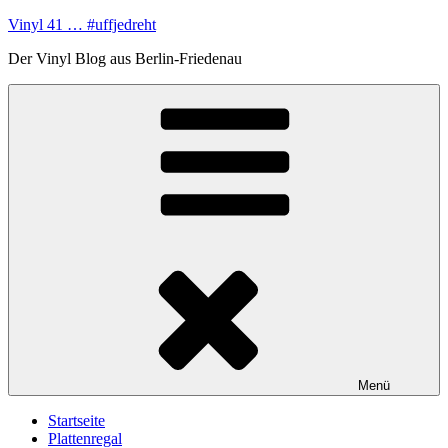
Zum
Vinyl 41 … #uffjedreht
Inhalt
Der Vinyl Blog aus Berlin-Friedenau
springen
Menü
Startseite
Plattenregal