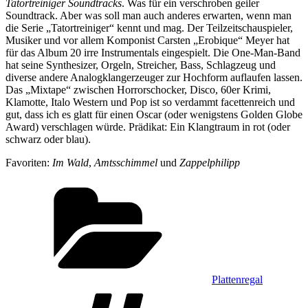
Tatortreiniger Soundtracks
. Was für ein verschroben geiler
Soundtrack. Aber was soll man auch anderes erwarten, wenn man
die Serie „Tatortreiniger“ kennt und mag. Der Teilzeitschauspieler,
Musiker und vor allem Komponist Carsten „Erobique“ Meyer hat
für das Album 20 irre Instrumentals eingespielt. Die One-Man-Band
hat seine Synthesizer, Orgeln, Streicher, Bass, Schlagzeug und
diverse andere Analogklangerzeuger zur Hochform auflaufen lassen.
Das „Mixtape“ zwischen Horrorschocker, Disco, 60er Krimi,
Klamotte, Italo Western und Pop ist so verdammt facettenreich und
gut, dass ich es glatt für einen Oscar (oder wenigstens Golden Globe
Award) verschlagen würde. Prädikat: Ein Klangtraum in rot (oder
schwarz oder blau).
Favoriten:
Im Wald
,
Amtsschimmel
und
Zappelphilipp
Kategorien
Plattenregal
Schlagwörter