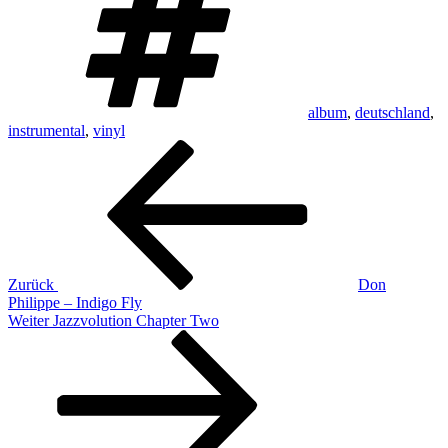
album
,
deutschland
,
instrumental
,
vinyl
Beitragsnavigation
Vorheriger
Beitrag
Zurück
Don
Philippe – Indigo Fly
Nächster
Weiter
Jazzvolution Chapter Two
Beitrag