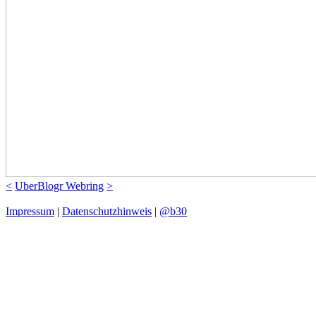
<
UberBlogr Webring
>
Impressum
|
Datenschutzhinweis
|
@b30