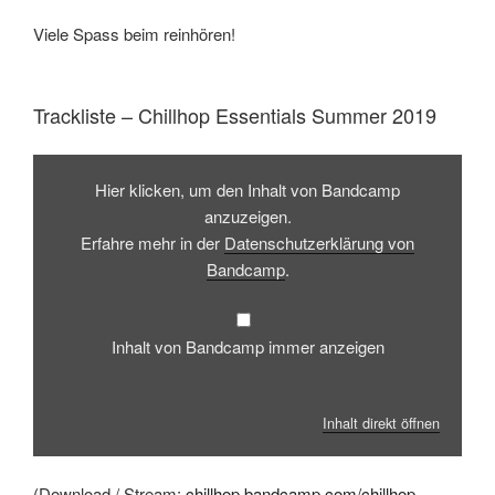
Viele Spass beim reinhören!
Trackliste – Chillhop Essentials Summer 2019
Inhalt
von
Hier klicken, um den Inhalt von Bandcamp
Bandcamp
anzeigen
anzuzeigen.
Erfahre mehr in der
Datenschutzerklärung von
Bandcamp
.
Inhalt von Bandcamp immer anzeigen
Inhalt direkt öffnen
(Download / Stream:
chillhop.bandcamp.com/chillhop-