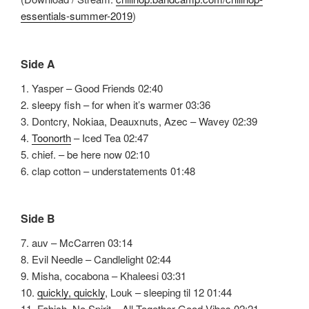
essentials-summer-2019
)
Side A
1. Yasper – Good Friends 02:40
2. sleepy fish – for when it’s warmer 03:36
3. Dontcry, Nokiaa, Deauxnuts, Azec – Wavey 02:39
4.
Toonorth
– Iced Tea 02:47
5. chief. – be here now 02:10
6. clap cotton – understatements 01:48
Side B
7. auv – McCarren 03:14
8. Evil Needle – Candlelight 02:44
9. Misha, cocabona – Khaleesi 03:31
10.
quickly, quickly
, Louk – sleeping til 12 01:44
11. Fabich, No Spirit – All Together Good Vibes 02:21