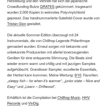
Herstellung und den Vertrieb hat sich die japanische
Crowdfunding-Butze
QRATES
gekümmert. Insgesamt
wurden 2.000 Kopien in weinrotes Polyvinylchlorid
gepresst. Das handnummerierte Gatefold-Cover wurde von
Tristan Gion
gestaltet.
Die aktuelle Sommer-Edition überzeugt mit 24
Instrumentals, die von Chillhop-Legende Philanthrope
gemastert wurden. Erneut sorgen mir bekannte und
unbekannte Produzenten mit allerlei tonerzeugenden
Geräten für eine entspannte Stimmung. Die Beats sind
wieder enorm warm und chillig und mit jazzigen Samples
aufgehübscht. Grandioser Sampler, exzellente Essentials,
der Herbst kann kommen. Meine Wertung:
9/10
. Favoriten:
„sleepy fish – for when it’s warmer“
,
„junior state – Nice and
Easy“
und
„Leavv – Driftwood“
.
Erhältlich ist die Compilation bei
Chillhop Music
,
HHV
Records
und
VinDig
.