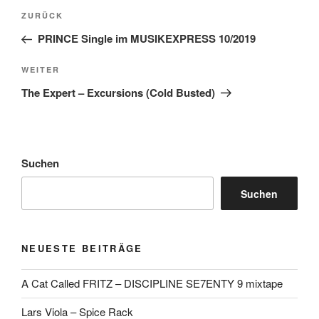
Beitragsnavigation
Vorheriger
ZURÜCK
Beitrag
PRINCE Single im MUSIKEXPRESS 10/2019
Nächster
WEITER
Beitrag
The Expert – Excursions (Cold Busted)
Suchen
Suchen
NEUESTE BEITRÄGE
A Cat Called FRITZ – DISCIPLINE SE7ENTY 9 mixtape
Lars Viola – Spice Rack