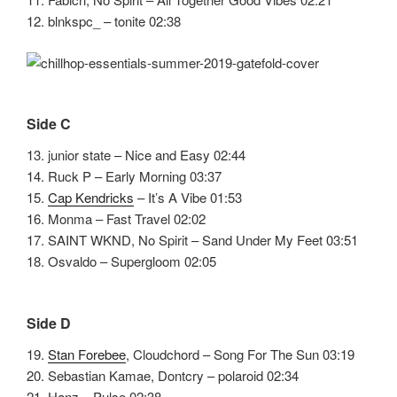
12. blnkspc_ – tonite 02:38
Side C
13. junior state – Nice and Easy 02:44
14. Ruck P – Early Morning 03:37
15.
Cap Kendricks
– It’s A Vibe 01:53
16. Monma – Fast Travel 02:02
17. SAINT WKND, No Spirit – Sand Under My Feet 03:51
18. Osvaldo – Supergloom 02:05
Side D
19.
Stan Forebee
, Cloudchord – Song For The Sun 03:19
20. Sebastian Kamae, Dontcry – polaroid 02:34
21. Hanz – Pulse 02:38