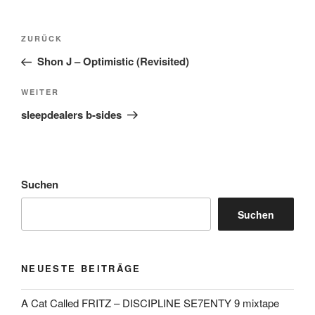
Beitragsnavigation
Vorheriger
ZURÜCK
Beitrag
Shon J – Optimistic (Revisited)
Nächster
WEITER
Beitrag
sleepdealers b​-​sides
Suchen
Suchen
NEUESTE BEITRÄGE
A Cat Called FRITZ – DISCIPLINE SE7ENTY 9 mixtape