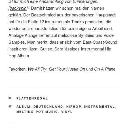
ist für mich eine Ansammlung von Erinnerungen.
[
backspin
]«
Damit hätten wir schon mal den Namen
geklärt. Der Beatschmied aus der bayerischen Hauptstadt
hat für die Platte 12 instrumentale Tracks produziert, die
wieder sehr charakteristisch für seine eigene Arbeit sind.
Analoge Klänge treffen auf melodiöse Synthies und Voice
Samples. Man merkt, dass er sich vom East-Coast-Sound
inspirieren lässt. Gut so. Sehr lässiges Instrumental Hip
Hop Album.
Favoriten:
We All Try
,
Get Your Hustle On
und
On A Plane
KATEGORIEN
PLATTENREGAL
SCHLAGWÖRTER
ALBUM
,
DEUTSCHLAND
,
HIPHOP
,
INSTRUMENTAL
,
MELTING-POT-MUSIC
,
VINYL