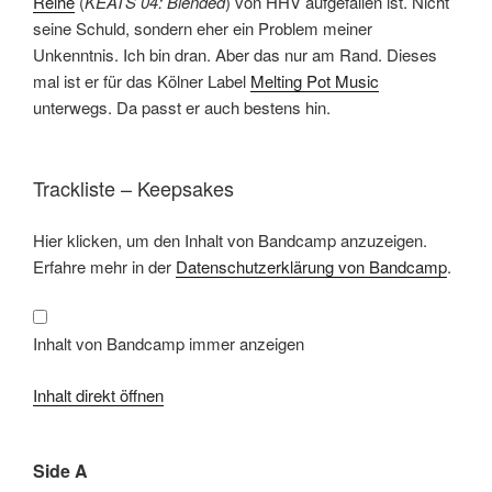
Reihe
(
KEATS 04: Blended
) von HHV aufgefallen ist. Nicht
seine Schuld, sondern eher ein Problem meiner
Unkenntnis. Ich bin dran. Aber das nur am Rand. Dieses
mal ist er für das Kölner Label
Melting Pot Music
unterwegs. Da passt er auch bestens hin.
Trackliste – Keepsakes
Inhalt
Hier klicken, um den Inhalt von Bandcamp anzuzeigen.
von
Bandcamp
Erfahre mehr in der
Datenschutzerklärung von Bandcamp
.
anzeigen
Inhalt von Bandcamp immer anzeigen
Inhalt direkt öffnen
Side A