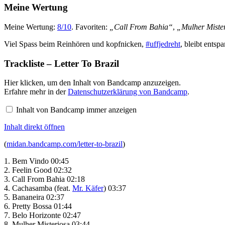
Meine Wertung
Meine Wertung:
8/10
. Favoriten:
„Call From Bahia“
,
„Mulher Miste
Viel Spass beim Reinhören und kopfnicken,
#uffjedreht
, bleibt entsp
Trackliste – Letter To Brazil
Inhalt
Hier klicken, um den Inhalt von Bandcamp anzuzeigen.
von
Erfahre mehr in der
Datenschutzerklärung von Bandcamp
.
Bandcamp
anzeigen
Inhalt von Bandcamp immer anzeigen
Inhalt direkt öffnen
(
midan.bandcamp.com/letter-to-brazil
)
1. Bem Vindo 00:45
2. Feelin Good 02:32
3. Call From Bahia 02:18
4. Cachasamba (feat.
Mr. Käfer
) 03:37
5. Bananeira 02:37
6. Pretty Bossa 01:44
7. Belo Horizonte 02:47
8. Mulher Misteriosa 03:44