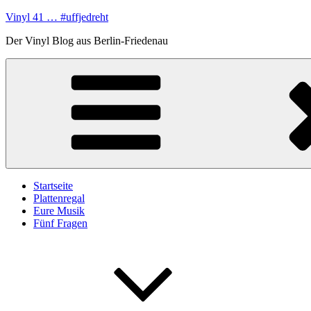
Zum
Vinyl 41 … #uffjedreht
Inhalt
Der Vinyl Blog aus Berlin-Friedenau
springen
Startseite
Plattenregal
Eure Musik
Fünf Fragen