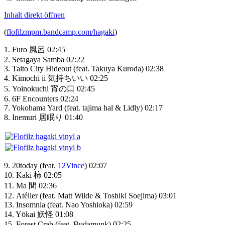
Inhalt direkt öffnen
(
flofilzmpm.bandcamp.com/hagaki
)
1. Furo 風呂 02:45
2. Setagaya Samba 02:22
3. Taito City Hideout (feat. Takuya Kuroda) 02:38
4. Kimochi ii 気持ちいい 02:25
5. Yoinokuchi 宵の口 02:45
6. 6F Encounters 02:24
7. Yokohama Yard (feat. tajima hal & Lidly) 02:17
8. Inemuri 居眠り 01:40
9. 20today (feat.
12Vince
) 02:07
10. Kaki 柿 02:05
11. Ma 間 02:36
12. Atélier (feat. Matt Wilde & Toshiki Soejima) 03:01
13. Insomnia (feat. Nao Yoshioka) 02:59
14. Yōkai 妖怪 01:08
15. Forest Crab (feat. Budamunk) 02:25