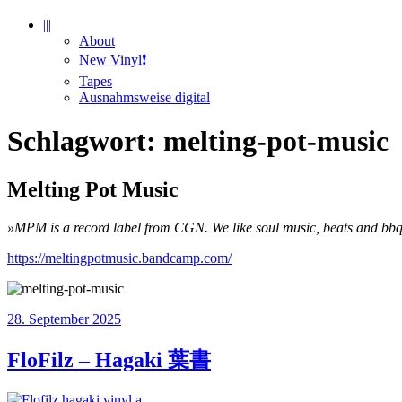
|||
About
New Vinyl❗️
Tapes
Ausnahmsweise digital
Schlagwort:
melting-pot-music
Melting Pot Music
»MPM is a record label from CGN. We like soul music, beats and bbq
https://meltingpotmusic.bandcamp.com/
Veröffentlicht
28. September 2025
am
FloFilz – Hagaki 葉書