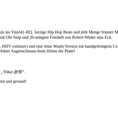
Tokio ins Vinyl41-HQ. Jazzige Hip Hop Beats und jede Menge feinster 
it Obi Strip und 20-seitigem Fotoheft von Robert Winter ums Eck.
, HHV exklusiv) und eine feine Washi-Version mit handgefertigtem Cove
rfekter Augenschmaus beim Hören der Platte!
d
„Yōkai 妖怪“
.
annt und gesund!