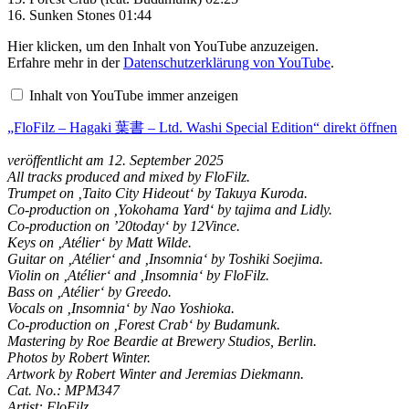
16. Sunken Stones 01:44
„FloFilz
Hier klicken, um den Inhalt von YouTube anzuzeigen.
–
Erfahre mehr in der
Datenschutzerklärung von YouTube
.
Hagaki
葉
Inhalt von YouTube immer anzeigen
書
–
„FloFilz – Hagaki 葉書 – Ltd. Washi Special Edition“ direkt öffnen
Ltd.
Washi
Special
veröffentlicht am 12. September 2025
Edition“
All tracks produced and mixed by FloFilz.
von
Trumpet on ‚Taito City Hideout‘ by Takuya Kuroda.
YouTube
Co-production on ‚Yokohama Yard‘ by tajima and Lidly.
anzeigen
Co-production on ’20today‘ by 12Vince.
Keys on ‚Atélier‘ by Matt Wilde.
Guitar on ‚Atélier‘ and ‚Insomnia‘ by Toshiki Soejima.
Violin on ‚Atélier‘ and ‚Insomnia‘ by FloFilz.
Bass on ‚Atélier‘ by Greedo.
Vocals on ‚Insomnia‘ by Nao Yoshioka.
Co-production on ‚Forest Crab‘ by Budamunk.
Mastering by Roe Beardie at Brewery Studios, Berlin.
Photos by Robert Winter.
Artwork by Robert Winter and Jeremias Diekmann.
Cat. No.: MPM347
Artist: FloFilz