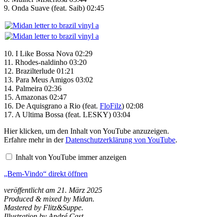
9. Onda Suave (feat. Saib) 02:45
10. I Like Bossa Nova 02:29
11. Rhodes-naldinho 03:20
12. Brazilterlude 01:21
13. Para Meus Amigos 03:02
14. Palmeira 02:36
15. Amazonas 02:47
16. De Aquisgrano a Rio (feat.
FloFilz
) 02:08
17. A Ultima Bossa (feat. LESKY) 03:04
„Bem-
Hier klicken, um den Inhalt von YouTube anzuzeigen.
Vindo“
Erfahre mehr in der
Datenschutzerklärung von YouTube
.
von
YouTube
Inhalt von YouTube immer anzeigen
anzeigen
„Bem-Vindo“ direkt öffnen
veröffentlicht am 21. März 2025
Produced & mixed by Midan.
Mastered by Flitz&Suppe.
Illustration by André Cast