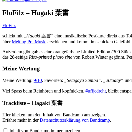
FloFilz – Hagaki 葉書
FloFilz
schickt mit
„Hagaki 葉書“
eine musikalische Postkarte direkt aus 
über
Melting Pot Music
erschienen und kommt im schicken Gatefold m
Außerdem
gibt
gab es eine orangefarbene Limited Edition (300 Stück
das 28-seitige
Riso-printed photo zine
von Robert Winter gegönnt. Pe
Meine Wertung
Meine Wertung:
9/10
. Favoriten:
„Setagaya Samba“
,
„20today“
un
Viel Spass beim Reinhören und kopfnicken,
#uffjedreht
, bleibt entsp
Trackliste – Hagaki 葉書
Inhalt
Hier klicken, um den Inhalt von Bandcamp anzuzeigen.
von
Erfahre mehr in der
Datenschutzerklärung von Bandcamp
.
Bandcamp
anzeigen
Inhalt von Bandcamp immer anzeigen