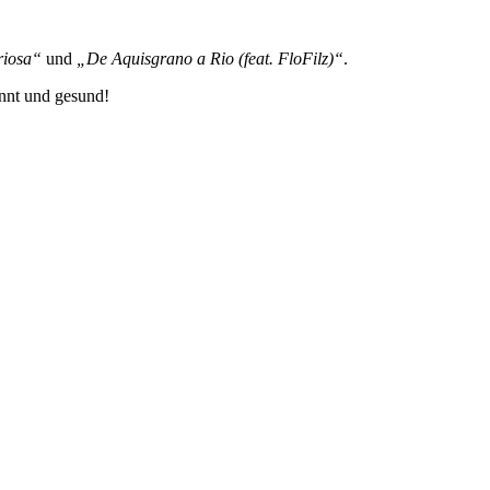
riosa“
und
„De Aquisgrano a Rio (feat. FloFilz)“
.
annt und gesund!