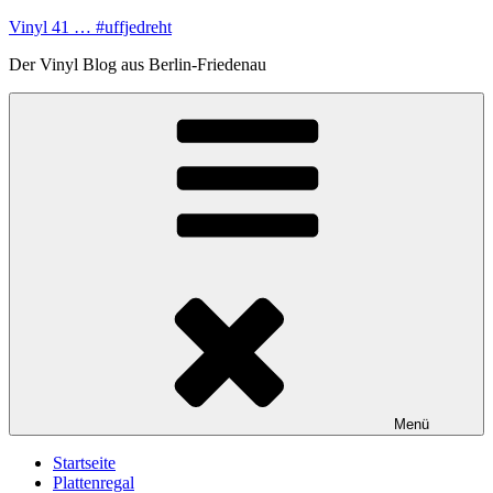
Zum
Vinyl 41 … #uffjedreht
Inhalt
Der Vinyl Blog aus Berlin-Friedenau
springen
Menü
Startseite
Plattenregal