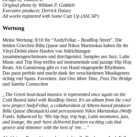
Original photo by William P. Gottlieb
Executive producer, Derrick Daisey
All works registered with Some Cutz Up (ASCAP)
Wertung
Meine Wertung: 8/10 für “AndyFellaz – BeatBop Street”. Die
beiden Griechen Billa Qause und Nikos Martziokas haben für ihr
Vinyl-Debüt einen Haufen von Stilrichtungen
zusammengeschmissen und durchgemixt. Samples aus Jazz, Latin
Music und Trip Hop treffen auf instrumentale und jazzige Hip Hop
Beats. Als Garnierung gibt es von Hand eingespielte Rhythmen.
Das passt perfekt und macht dank der verschiedenen Musikgenres
richtig viel Spass. Favoriten:
Just One More Time
,
Pass The Bridge
und
Samba Connection
„The Greek beat-head massive is represented once again on the
Cold Busted label with BeatBop Street. It’s an album from the cool
new project AndyFellaz, a collaboration of Athens-based producer
Billa Qause (Beatquick) and percussionist Nikos Martziokas (Wolfy
Funk). Influenced by ’90s hip hop, trip hop, Latin montunos, jazz,
and lounge, the pair have delivered fourteen exciting cuts that
groove and shimmer with the best of ’em …“