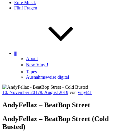
Eure Musik
Fünf Fragen
|||
About
New Vinyl❗️
Tapes
Ausnahmsweise digital
Veröffentlicht
10. November 2017
8. August 2019
von
vinyl41
am
AndyFellaz – BeatBop Street
AndyFellaz – BeatBop Street (Cold
Busted)