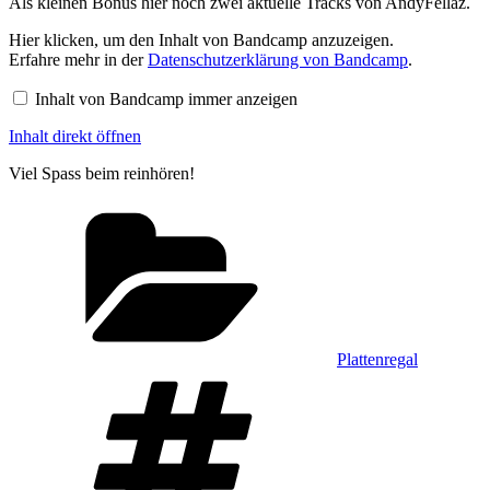
Als kleinen Bonus hier noch zwei aktuelle Tracks von AndyFellaz.
Inhalt
Hier klicken, um den Inhalt von Bandcamp anzuzeigen.
von
Erfahre mehr in der
Datenschutzerklärung von Bandcamp
.
Bandcamp
anzeigen
Inhalt von Bandcamp immer anzeigen
Inhalt direkt öffnen
Viel Spass beim reinhören!
Kategorien
Plattenregal
Schlagwörter