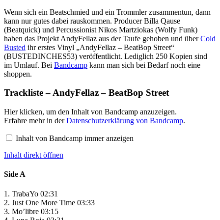
Wenn sich ein Beatschmied und ein Trommler zusammentun, dann
kann nur gutes dabei rauskommen. Producer Billa Qause
(Beatquick) und Percussionist Nikos Martziokas (Wolfy Funk)
haben das Projekt AndyFellaz aus der Taufe gehoben und über
Cold
Busted
ihr erstes Vinyl „AndyFellaz – BeatBop Street“
(BUSTEDINCHES53) veröffentlicht. Lediglich 250 Kopien sind
im Umlauf. Bei
Bandcamp
kann man sich bei Bedarf noch eine
shoppen.
Trackliste – AndyFellaz – BeatBop Street
Inhalt
Hier klicken, um den Inhalt von Bandcamp anzuzeigen.
von
Erfahre mehr in der
Datenschutzerklärung von Bandcamp
.
Bandcamp
anzeigen
Inhalt von Bandcamp immer anzeigen
Inhalt direkt öffnen
Side A
1. TrabaYo 02:31
2. Just One More Time 03:33
3. Mo’libre 03:15