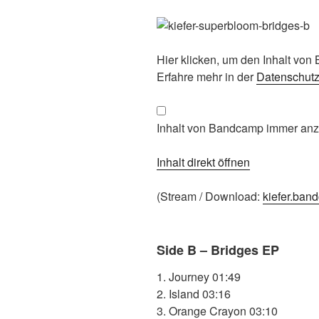
Inhalt
Hier klicken, um den Inhalt vo
von
Erfahre mehr in der
Datenschut
Bandcamp
anzeigen
Inhalt von Bandcamp immer an
Inhalt direkt öffnen
(Stream / Download:
kiefer.ban
Side B – Bridges EP
1. Journey 01:49
2. Island 03:16
3. Orange Crayon 03:10