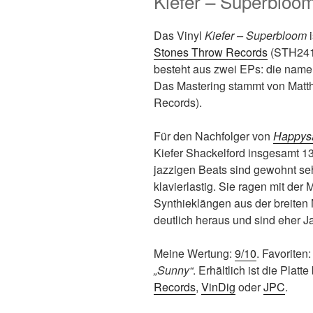
Kiefer – Superbloom
Das Vinyl
Kiefer – Superbloom
i
Stones Throw Records
(STH2415
besteht aus zwei EPs: die na
Das Mastering stammt von Mat
Records).
Für den Nachfolger von
Happys
Kiefer Shackelford insgesamt 13
jazzigen Beats sind gewohnt se
klavierlastig. Sie ragen mit de
Synthieklängen aus der breiten
deutlich heraus und sind eher J
Meine Wertung:
9/10
. Favoriten
„Sunny“
. Erhältlich ist die Pla
Records
,
VinDig
oder
JPC
.