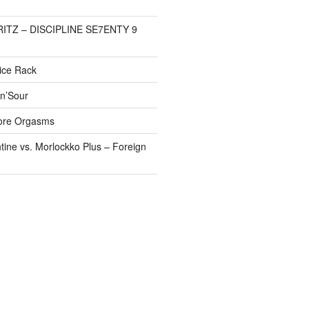
FRITZ – DISCIPLINE SE7ENTY 9
pice Rack
’n’Sour
ore Orgasms
tine vs. Morlockko Plus – Foreign