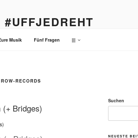
… #UFFJEDREHT
enau
Eure Musik
Fünf Fragen
|||
HROW-RECORDS
Suchen
 (+ Bridges)
NEUESTE BE