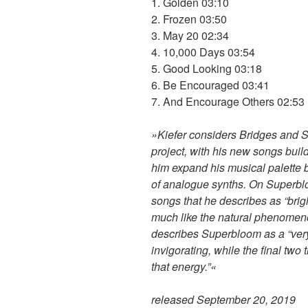
1. Golden 03:10
2. Frozen 03:50
3. May 20 02:34
4. 10,000 Days 03:54
5. Good Looking 03:18
6. Be Encouraged 03:41
7. And Encourage Others 02:53
»Kiefer considers Bridges and 
project, with his new songs bui
him expand his musical palette 
of analogue synths. On Superbloo
songs that he describes as “brig
much like the natural phenomeno
describes Superbloom as a “very a
invigorating, while the final two 
that energy.”«
released September 20, 2019