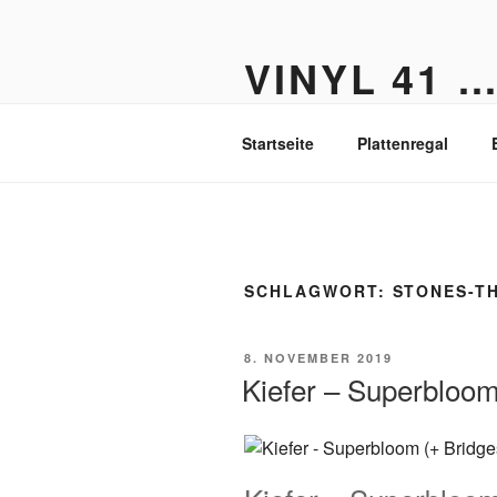
Zum
Inhalt
VINYL 41 
springen
Der Vinyl Blog aus Berlin-Fried
Startseite
Plattenregal
SCHLAGWORT:
STONES-T
VERÖFFENTLICHT
8. NOVEMBER 2019
AM
Kiefer – Superbloom