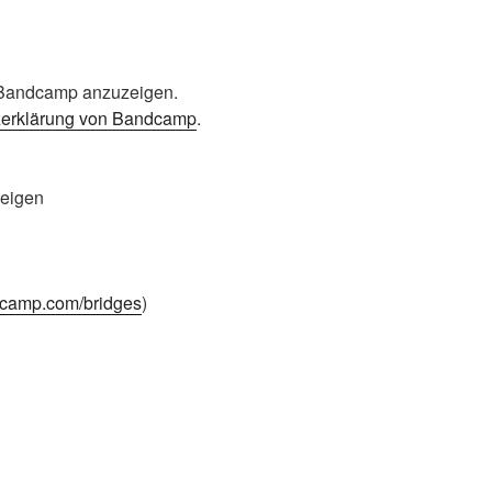
n Bandcamp anzuzeigen.
zerklärung von Bandcamp
.
zeigen
dcamp.com/bridges
)