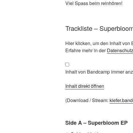
Viel Spass beim reinhören!
Trackliste – Superbloo
Inhalt
Hier klicken, um den Inhalt vo
von
Erfahre mehr in der
Datenschut
Bandcamp
anzeigen
Inhalt von Bandcamp immer an
Inhalt direkt öffnen
(Download / Stream:
kiefer.ba
Side A – Superbloom EP