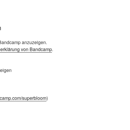
m
n Bandcamp anzuzeigen.
zerklärung von Bandcamp
.
zeigen
ndcamp.com/superbloom
)