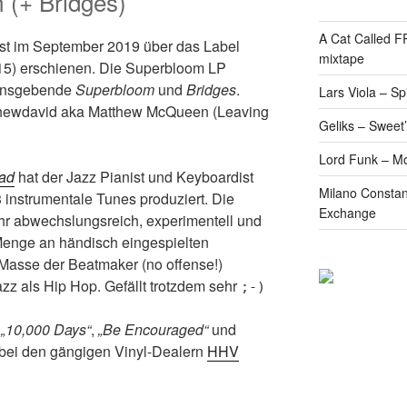
 (+ Bridges)
A Cat Called 
st im September 2019 über das Label
mixtape
) erschienen. Die Superbloom LP
mensgebende
Superbloom
und
Bridges
.
Lars Viola – S
thewdavid aka Matthew McQueen (Leaving
Geliks – Sweet
Lord Funk – M
ad
hat der Jazz Pianist und Keyboardist
Milano Constan
 instrumentale Tunes produziert. Die
Exchange
hr abwechslungsreich, experimentell und
r Menge an händisch eingespielten
 Masse der Beatmaker (no offense!)
azz als Hip Hop. Gefällt trotzdem sehr
;-)
:
„10,000 Days“
,
„Be Encouraged“
und
tte bei den gängigen Vinyl-Dealern
HHV