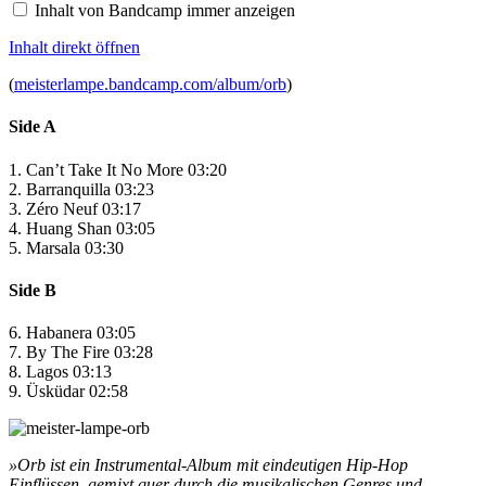
Inhalt von Bandcamp immer anzeigen
Inhalt direkt öffnen
(
meisterlampe.bandcamp.com/album/orb
)
Side A
1. Can’t Take It No More 03:20
2. Barranquilla 03:23
3. Zéro Neuf 03:17
4. Huang Shan 03:05
5. Marsala 03:30
Side B
6. Habanera 03:05
7. By The Fire 03:28
8. Lagos 03:13
9. Üsküdar 02:58
»Orb ist ein Instrumental-Album mit eindeutigen Hip-Hop
Einflüssen, gemixt quer durch die musikalischen Genres und