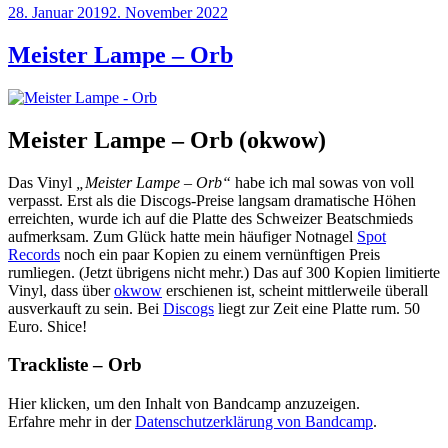
Veröffentlicht
28. Januar 2019
2. November 2022
am
Meister Lampe – Orb
Meister Lampe – Orb (okwow)
Das Vinyl
„Meister Lampe – Orb“
habe ich mal sowas von voll
verpasst. Erst als die Discogs-Preise langsam dramatische Höhen
erreichten, wurde ich auf die Platte des Schweizer Beatschmieds
aufmerksam. Zum Glück hatte mein häufiger Notnagel
Spot
Records
noch ein paar Kopien zu einem vernünftigen Preis
rumliegen. (Jetzt übrigens nicht mehr.) Das auf 300 Kopien limitierte
Vinyl, dass über
okwow
erschienen ist, scheint mittlerweile überall
ausverkauft zu sein. Bei
Discogs
liegt zur Zeit eine Platte rum. 50
Euro. Shice!
Trackliste – Orb
Inhalt
Hier klicken, um den Inhalt von Bandcamp anzuzeigen.
von
Erfahre mehr in der
Datenschutzerklärung von Bandcamp
.
Bandcamp
anzeigen