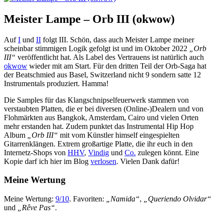
Meister Lampe – Orb III (okwow)
Auf
I
und
II
folgt III. Schön, dass auch Meister Lampe meiner
scheinbar stimmigen Logik gefolgt ist und im Oktober 2022
„Orb
III“
veröffentlicht hat. Als Label des Vertrauens ist natürlich auch
okwow
wieder mit am Start. Für den dritten Teil der Orb-Saga hat
der Beatschmied aus Basel, Switzerland nicht 9 sondern satte 12
Instrumentals produziert. Hamma!
Die Samples für das Klangschnipselfeuerwerk stammen von
verstaubten Platten, die er bei diversen (Online-)Dealern und von
Flohmärkten aus Bangkok, Amsterdam, Cairo und vielen Orten
mehr erstanden hat. Zudem punktet das Instrumental Hip Hop
Album
„Orb III“
mit vom Künstler himself eingespielten
Gitarrenklängen. Extrem großartige Platte, die ihr euch in den
Internetz-Shops von
HHV
,
Vindig
und
Co.
zulegen könnt. Eine
Kopie darf ich hier im Blog
verlosen
. Vielen Dank dafür!
Meine Wertung
Meine Wertung:
9/10
. Favoriten:
„Namida“
,
„Queriendo Olvidar“
und
„Rêve Pas“
.