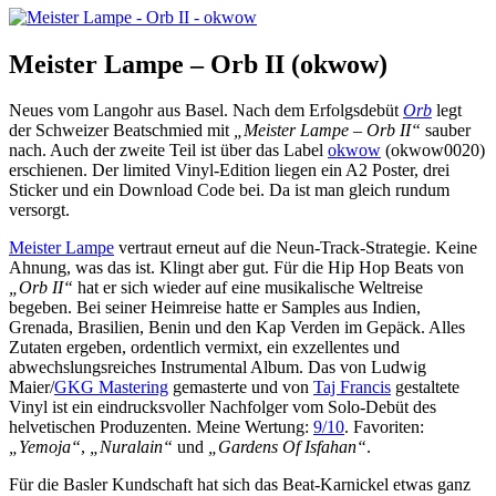
Meister Lampe – Orb II (okwow)
Neues vom Langohr aus Basel. Nach dem Erfolgsdebüt
Orb
legt
der Schweizer Beatschmied mit
„Meister Lampe – Orb II“
sauber
nach. Auch der zweite Teil ist über das Label
okwow
(okwow0020)
erschienen. Der limited Vinyl-Edition liegen ein A2 Poster, drei
Sticker und ein Download Code bei. Da ist man gleich rundum
versorgt.
Meister Lampe
vertraut erneut auf die Neun-Track-Strategie. Keine
Ahnung, was das ist. Klingt aber gut. Für die Hip Hop Beats von
„Orb II“
hat er sich wieder auf eine musikalische Weltreise
begeben. Bei seiner Heimreise hatte er Samples aus Indien,
Grenada, Brasilien, Benin und den Kap Verden im Gepäck. Alles
Zutaten ergeben, ordentlich vermixt, ein exzellentes und
abwechslungsreiches Instrumental Album. Das von Ludwig
Maier/
GKG Mastering
gemasterte und von
Taj Francis
gestaltete
Vinyl ist ein eindrucksvoller Nachfolger vom Solo-Debüt des
helvetischen Produzenten. Meine Wertung:
9/10
. Favoriten:
„Yemoja“
,
„Nuralain“
und
„Gardens Of Isfahan“
.
Für die Basler Kundschaft hat sich das Beat-Karnickel etwas ganz