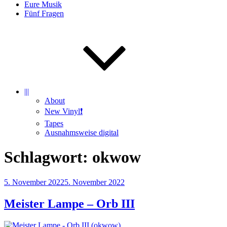
Eure Musik
Fünf Fragen
|||
About
New Vinyl❗️
Tapes
Ausnahmsweise digital
Schlagwort:
okwow
Veröffentlicht
5. November 2022
5. November 2022
am
Meister Lampe – Orb III