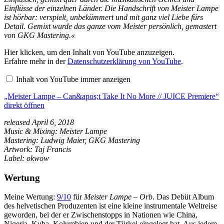
Einflüsse der einzelnen Länder. Die Handschrift von Meister Lampe
ist hörbar: verspielt, unbekümmert und mit ganz viel Liebe fürs
Detail. Gemixt wurde das ganze vom Meister persönlich, gemastert
von GKG Mastering.«
„Meister
Hier klicken, um den Inhalt von YouTube anzuzeigen.
Lampe
Erfahre mehr in der
Datenschutzerklärung von YouTube
.
–
Can&apos;t
Inhalt von YouTube immer anzeigen
Take
It
„Meister Lampe – Can&apos;t Take It No More // JUICE Premiere“
No
More
direkt öffnen
//
JUICE
released April 6, 2018
Premiere“
Music & Mixing: Meister Lampe
von
Mastering: Ludwig Maier, GKG Mastering
YouTube
anzeigen
Artwork: Taj Francis
Label: okwow
Wertung
Meine Wertung:
9/10
für
Meister Lampe – Orb
. Das Debüt Album
des helvetischen Produzenten ist eine kleine instrumentale Weltreise
geworden, bei der er Zwischenstopps in Nationen wie China,
Nigeria, Kuba, Kolumbien und der Türkei eingelegt hat. Aus jedem