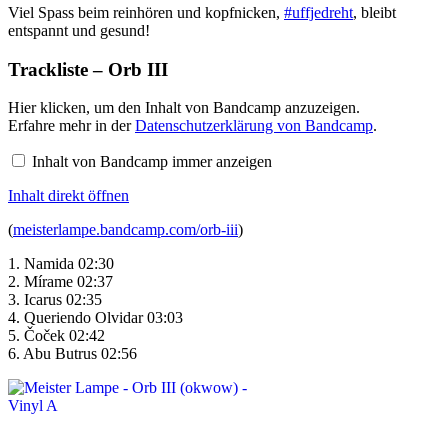
Viel Spass beim reinhören und kopfnicken,
#uffjedreht
, bleibt
entspannt und gesund!
Trackliste – Orb III
Inhalt
Hier klicken, um den Inhalt von Bandcamp anzuzeigen.
von
Erfahre mehr in der
Datenschutzerklärung von Bandcamp
.
Bandcamp
anzeigen
Inhalt von Bandcamp immer anzeigen
Inhalt direkt öffnen
(
meisterlampe.bandcamp.com/orb-iii
)
1. Namida 02:30
2. Mírame 02:37
3. Icarus 02:35
4. Queriendo Olvidar 03:03
5. Čoček 02:42
6. Abu Butrus 02:56