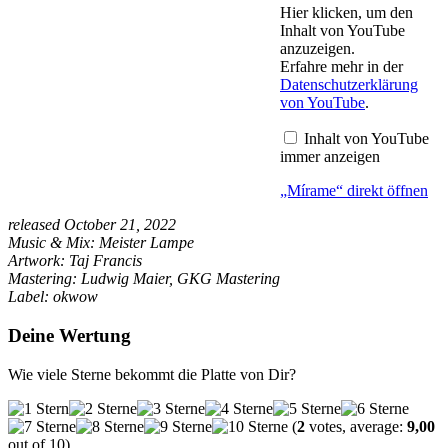
„Mírame“
Hier klicken, um den
von
Inhalt von YouTube
YouTube
anzuzeigen.
anzeigen
Erfahre mehr in der
Datenschutzerklärung
von YouTube
.
Inhalt von YouTube
immer anzeigen
„Mírame“ direkt öffnen
released October 21, 2022
Music & Mix: Meister Lampe
Artwork: Taj Francis
Mastering: Ludwig Maier, GKG Mastering
Label: okwow
Deine Wertung
Wie viele Sterne bekommt die Platte von Dir?
(
2
votes, average:
9,00
out of 10)