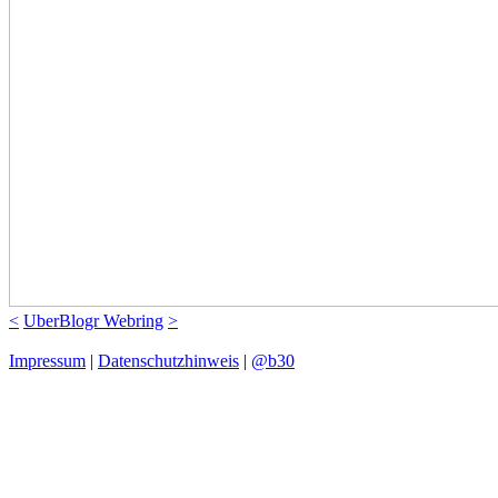
<
UberBlogr Webring
>
Impressum
|
Datenschutzhinweis
|
@b30