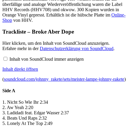
überfällige und analoge Wiederveröffentlichung waren die Label
HHV Records (HHV708) und okwow. 300 Kopien wurden in
Orange Vinyl gepresst. Erhältlich ist die hübsche Platte im
Online-
Shop
von HHV.
Trackliste – Broke Aber Dope
Inhalt
Hier klicken, um den Inhalt von SoundCloud anzuzeigen.
von
Erfahre mehr in der
Datenschutzerklärung von SoundCloud
.
SoundCloud
anzeigen
Inhalt von SoundCloud immer anzeigen
Inhalt direkt öffnen
(
soundcloud.com/johnny_rakete/sets/meister-lampe-johnny-rakete
)
Side A
1. Nicht So Wie Ihr 2:34
2. Aw Yeah 2:20
3. Ladidadi feat. Edgar Wasser 2:37
4. Beats Und Raps 2:32
5. Lonely At The Top 2:49