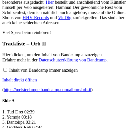
besonderes ausgedacht.
Hier
bestellt und anschließend vom Künstler
himself per Velo ausgeliefert. Hamma! Der gewöhnliche Rest vom
Schützenfest, dem ich natürlich auch angehöre, muss auf die Online-
Shops von
HHV Records
und
VinDig
zurückgreifen. Das sind aber
auch keine schlechten Adressen …
Viel Spass beim reinhören!
Trackliste – Orb II
Inhalt
Hier klicken, um den Inhalt von Bandcamp anzuzeigen.
von
Erfahre mehr in der
Datenschutzerklärung von Bandcamp
.
Bandcamp
anzeigen
Inhalt von Bandcamp immer anzeigen
Inhalt direkt öffnen
(
https://meisterlampe.bandcamp.com/album/orb-ii
)
Side A
1. Tud Dret 02:39
2. Yemoja 03:18
3. Dantokpa 03:21
4. Goddess Rati 02:44