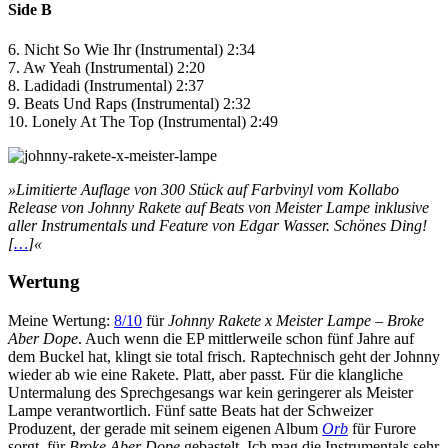
Side B
6. Nicht So Wie Ihr (Instrumental) 2:34
7. Aw Yeah (Instrumental) 2:20
8. Ladidadi (Instrumental) 2:37
9. Beats Und Raps (Instrumental) 2:32
10. Lonely At The Top (Instrumental) 2:49
»Limitierte Auflage von 300 Stück auf Farbvinyl vom Kollabo
Release von Johnny Rakete auf Beats von Meister Lampe inklusive
aller Instrumentals und Feature von Edgar Wasser. Schönes Ding!
[
…
]«
Wertung
Meine Wertung:
8/10
für
Johnny Rakete x Meister Lampe – Broke
Aber Dope
. Auch wenn die EP mittlerweile schon fünf Jahre auf
dem Buckel hat, klingt sie total frisch. Raptechnisch geht der Johnny
wieder ab wie eine Rakete. Platt, aber passt. Für die klangliche
Untermalung des Sprechgesangs war kein geringerer als Meister
Lampe verantwortlich. Fünf satte Beats hat der Schweizer
Produzent, der gerade mit seinem eigenen Album
Orb
für Furore
sorgt, für
Broke Aber Dope
gebastelt. Ich mag die Instrumentals sehr