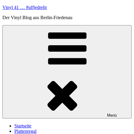
Zum
Vinyl 41 … #uffjedreht
Inhalt
Der Vinyl Blog aus Berlin-Friedenau
springen
Menü
Startseite
Plattenregal