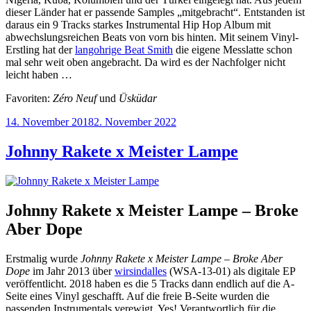
dieser Länder hat er passende Samples „mitgebracht“. Entstanden ist
daraus ein 9 Tracks starkes Instrumental Hip Hop Album mit
abwechslungsreichen Beats von vorn bis hinten. Mit seinem Vinyl-
Erstling hat der
langohrige Beat Smith
die eigene Messlatte schon
mal sehr weit oben angebracht. Da wird es der Nachfolger nicht
leicht haben …
Favoriten:
Zéro Neuf
und
Üsküdar
Veröffentlicht
14. November 2018
2. November 2022
am
Johnny Rakete x Meister Lampe
Johnny Rakete x Meister Lampe – Broke
Aber Dope
Erstmalig wurde
Johnny Rakete x Meister Lampe – Broke Aber
Dope
im Jahr 2013 über
wirsindalles
(WSA-13-01) als digitale EP
veröffentlicht. 2018 haben es die 5 Tracks dann endlich auf die A-
Seite eines Vinyl geschafft. Auf die freie B-Seite wurden die
passenden Instrumentals verewigt. Yes! Verantwortlich für die