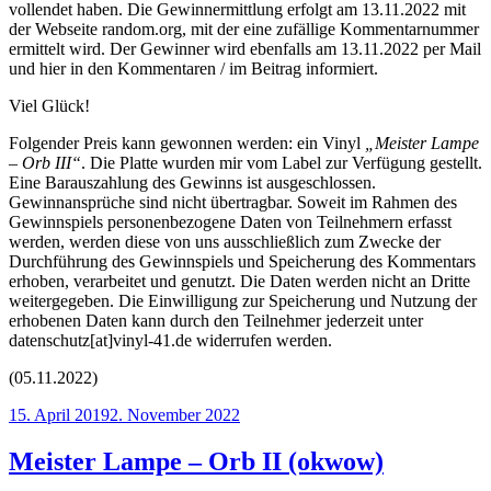
vollendet haben. Die Gewinnermittlung erfolgt am 13.11.2022 mit
der Webseite random.org, mit der eine zufällige Kommentarnummer
ermittelt wird. Der Gewinner wird ebenfalls am 13.11.2022 per Mail
und hier in den Kommentaren / im Beitrag informiert.
Viel Glück!
Folgender Preis kann gewonnen werden: ein Vinyl
„Meister Lampe
– Orb III“
. Die Platte wurden mir vom Label zur Verfügung gestellt.
Eine Barauszahlung des Gewinns ist ausgeschlossen.
Gewinnansprüche sind nicht übertragbar. Soweit im Rahmen des
Gewinnspiels personenbezogene Daten von Teilnehmern erfasst
werden, werden diese von uns ausschließlich zum Zwecke der
Durchführung des Gewinnspiels und Speicherung des Kommentars
erhoben, verarbeitet und genutzt. Die Daten werden nicht an Dritte
weitergegeben. Die Einwilligung zur Speicherung und Nutzung der
erhobenen Daten kann durch den Teilnehmer jederzeit unter
datenschutz[at]vinyl-41.de widerrufen werden.
(05.11.2022)
Veröffentlicht
15. April 2019
2. November 2022
am
Meister Lampe – Orb II (okwow)