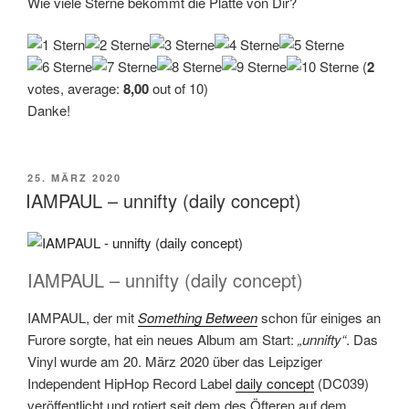
Wie viele Sterne bekommt die Platte von Dir?
(
2
votes, average:
8,00
out of 10)
Danke!
VERÖFFENTLICHT
25. MÄRZ 2020
AM
IAMPAUL – unnifty (daily concept)
IAMPAUL – unnifty (daily concept)
IAMPAUL, der mit
Something Between
schon für einiges an
Furore sorgte, hat ein neues Album am Start:
„unnifty“
. Das
Vinyl wurde am 20. März 2020 über das Leipziger
Independent HipHop Record Label
daily concept
(DC039)
veröffentlicht und rotiert seit dem des Öfteren auf dem