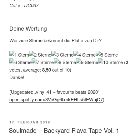
Cat # : DC037
Deine Wertung
Wie viele Sterne bekommt die Platte von Dir?
(
2
votes, average:
8,50
out of 10)
Danke!
(Upgedatet: „vinyl 41 – favourite beats 2020“:
open.spotify.com/3VoGg6fxnkEHLs5fEWujC7
)
VERÖFFENTLICHT
17. FEBRUAR 2019
AM
Soulmade – Backyard Flava Tape Vol. 1