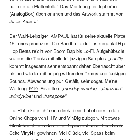
heimischen Plattenteller. Das Mastering hat Inpherno
(
AnalogBox
) übernommen und das Artwork stammt von
Julian Kramer
.
Der Wahl-Leipziger IAMPAUL hat für seine aktuelle Platte
16 Tunes produziert. Die Bandbreite der Instrumental Hip
Hop Beats reicht von Boom Bap bis Lo-Fi. Aufgehübscht
wurden die Tracks mit allerlei jazzigen Samples.
„unnifty“
kommt insgesamt sehr entspannt daher, überrascht aber
hin und wieder mit holprig wirkenden Drums und funkigen
Sounds. Abwechslung pur. Gefällt, sehr sogar. Meine
Wertung:
9/10
. Favoriten:
„monday evening“
,
„timezone“
,
„windyvibe“
und
„transpose“
.
Die Platte könnt ihr euch direkt beim
Label
oder in den
Online-Shops von
HHV
und
VinDig
zulegen.
Mit etwas
Glück könnt ihr zudem eine Kopien auf unser Facebook-
Seite
Vinyl41
gewinnen.
Viel Glück, viel Spass beim