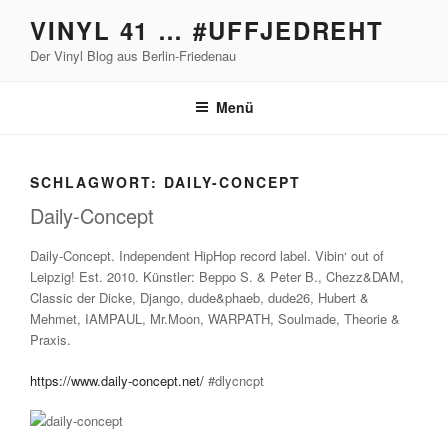
Zum
VINYL 41 … #UFFJEDREHT
Inhalt
Der Vinyl Blog aus Berlin-Friedenau
springen
Menü
SCHLAGWORT:
DAILY-CONCEPT
Daily-Concept
Daily-Concept. Independent HipHop record label. Vibin‘ out of
Leipzig! Est. 2010. Künstler: Beppo S. & Peter B., Chezz&DAM,
Classic der Dicke, Django, dude&phaeb, dude26, Hubert &
Mehmet, IAMPAUL, Mr.Moon, WARPATH, Soulmade, Theorie &
Praxis.
https://www.daily-concept.net/
#dlycncpt