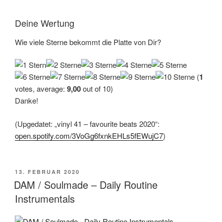
Deine Wertung
Wie viele Sterne bekommt die Platte von Dir?
(
1
votes, average:
9,00
out of 10)
Danke!
(Upgedatet: „vinyl 41 – favourite beats 2020“:
open.spotify.com/3VoGg6fxnkEHLs5fEWujC7
)
VERÖFFENTLICHT
13. FEBRUAR 2020
AM
DAM / Soulmade – Daily Routine
Instrumentals