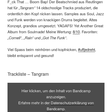
F_ck That … Boom Bap! Der Beatschmied aus Reutlingen
hat für
„Tangram“
14 oldschoolige Tracks produziert, die
ordentlich den Kopf nicken lassen. Samples aus Soul, Jazz
und Funk werden von knackigen Drums begleitet. Altes
Konzept, grandios umgesetzt. YAGAFS! Yet Another Great
Album from Soulmade! Meine Wertung:
8/10
. Favoriten:
„Cornell“
,
„Rain“
und
„Got The Funk“
.
Viel Spass beim reinhören und kopfnicken,
#uffjedreht
,
bleibt entspannt und gesund!
Trackliste – Tangram
Inhalt
von
Hier klicken, um den Inhalt von Bandcamp
Bandcamp
anzeigen
anzuzeigen.
Erfahre mehr in der
Datenschutzerklärung von
Bandcamp
.