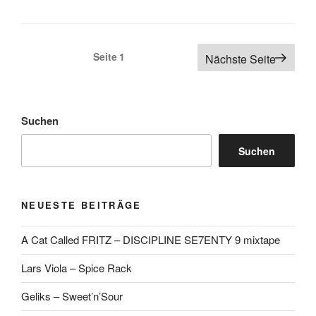
Seitennummerierung
Seite
1
Nächste Seite
der
Beiträge
Suchen
Suchen
NEUESTE BEITRÄGE
A Cat Called FRITZ – DISCIPLINE SE7ENTY 9 mixtape
Lars Viola – Spice Rack
Geliks – Sweet’n’Sour