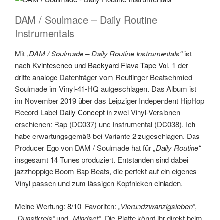
DAM / Soulmade – Daily Routine
Instrumentals
Mit
„DAM / Soulmade – Daily Routine Instrumentals“
ist
nach
Kvintesenco
und
Backyard Flava Tape Vol. 1
der
dritte analoge Datenträger vom Reutlinger Beatschmied
Soulmade im Vinyl-41-HQ aufgeschlagen. Das Album ist
im November 2019 über das Leipziger Independent HipHop
Record Label
Daily Concept
in zwei Vinyl-Versionen
erschienen: Rap (DC037) und Instrumental (DC038). Ich
habe erwartungsgemäß bei Variante 2 zugeschlagen. Das
Producer Ego von DAM / Soulmade hat für
„Daily Routine“
insgesamt 14 Tunes produziert. Entstanden sind dabei
jazzhoppige Boom Bap Beats, die perfekt auf ein eigenes
Vinyl passen und zum lässigen Kopfnicken einladen.
Meine Wertung:
8/10
. Favoriten:
„Vierundzwanzigsieben“
,
„Dunstkreis“
und
„Mindset“
. Die Platte könnt ihr direkt beim