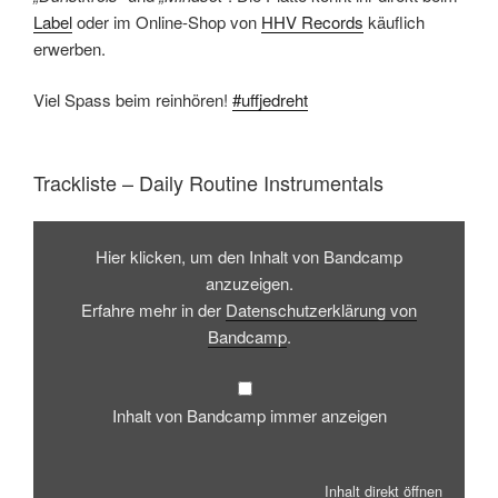
Label
oder im Online-Shop von
HHV Records
käuflich
erwerben.
Viel Spass beim reinhören!
#uffjedreht
Trackliste – Daily Routine Instrumentals
Inhalt
von
Hier klicken, um den Inhalt von Bandcamp
Bandcamp
anzeigen
anzuzeigen.
Erfahre mehr in der
Datenschutzerklärung von
Bandcamp
.
Inhalt von Bandcamp immer anzeigen
Inhalt direkt öffnen