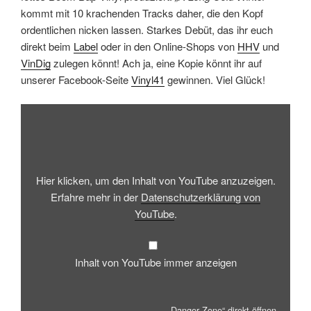
kommt mit 10 krachenden Tracks daher, die den Kopf
ordentlichen nicken lassen. Starkes Debüt, das ihr euch
direkt beim
Label
oder in den Online-Shops von
HHV
und
VinDig
zulegen könnt! Ach ja, eine Kopie könnt ihr auf
unserer Facebook-Seite
Vinyl41
gewinnen. Viel Glück!
„Danger
Zone“
von
YouTube
anzeigen
Hier klicken, um den Inhalt von YouTube anzuzeigen.
Erfahre mehr in der
Datenschutzerklärung von
YouTube
.
Inhalt von YouTube immer anzeigen
„Danger Zone“ direkt öffnen