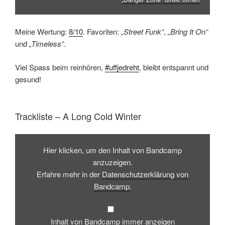
Meine Wertung:
8/10
. Favoriten:
„Street Funk“
,
„Bring It On“
und
„Timeless“
.
Viel Spass beim reinhören,
#uffjedreht
, bleibt entspannt und
gesund!
Trackliste – A Long Cold Winter
Inhalt
von
Hier klicken, um den Inhalt von Bandcamp
Bandcamp
anzeigen
anzuzeigen.
Erfahre mehr in der
Datenschutzerklärung von
Bandcamp
.
Inhalt von Bandcamp immer anzeigen