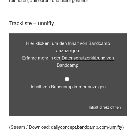
reinhören,
#uffjedreht
und bleibt gesund!
Trackliste – unnifty
Inhalt
von
Hier klicken, um den Inhalt von Bandcamp
Bandcamp
anzeigen
anzuzeigen.
Erfahre mehr in der
Datenschutzerklärung von
Bandcamp
.
Inhalt von Bandcamp immer anzeigen
Inhalt direkt öffnen
(Stream / Download:
dailyconcept.bandcamp.com/unnifty
)