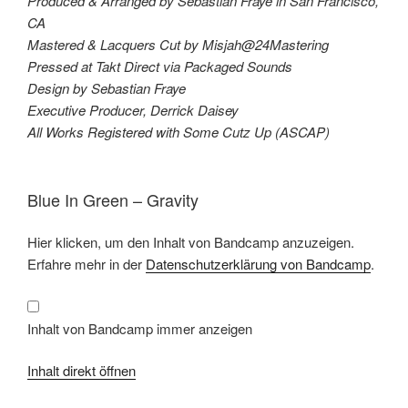
Produced & Arranged by Sebastian Fraye in San Francisco,
CA
Mastered & Lacquers Cut by Misjah@24Mastering
Pressed at Takt Direct via Packaged Sounds
Design by Sebastian Fraye
Executive Producer, Derrick Daisey
All Works Registered with Some Cutz Up (ASCAP)
Blue In Green – Gravity
Inhalt
Hier klicken, um den Inhalt von Bandcamp anzuzeigen.
von
Bandcamp
Erfahre mehr in der
Datenschutzerklärung von Bandcamp
.
anzeigen
Inhalt von Bandcamp immer anzeigen
Inhalt direkt öffnen