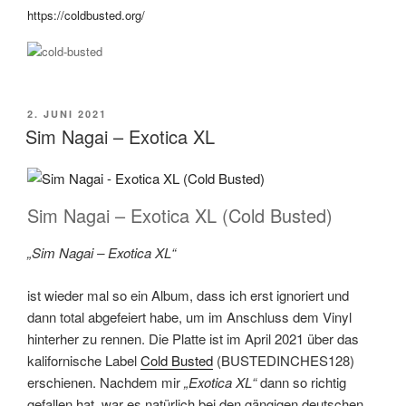
https://coldbusted.org/
VERÖFFENTLICHT
2. JUNI 2021
AM
Sim Nagai – Exotica XL
Sim Nagai – Exotica XL (Cold Busted)
„Sim Nagai – Exotica XL“
ist wieder mal so ein Album, dass ich erst ignoriert und
dann total abgefeiert habe, um im Anschluss dem Vinyl
hinterher zu rennen. Die Platte ist im April 2021 über das
kalifornische Label
Cold Busted
(BUSTEDINCHES128)
erschienen. Nachdem mir
„Exotica XL“
dann so richtig
gefallen hat, war es natürlich bei den gängigen deutschen