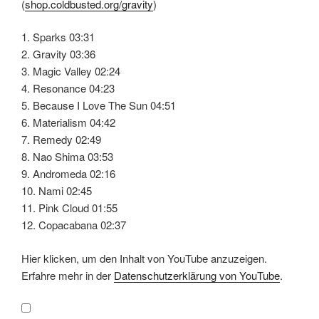
(
shop.coldbusted.org/gravity
)
1. Sparks 03:31
2. Gravity 03:36
3. Magic Valley 02:24
4. Resonance 04:23
5. Because I Love The Sun 04:51
6. Materialism 04:42
7. Remedy 02:49
8. Nao Shima 03:53
9. Andromeda 02:16
10. Nami 02:45
11. Pink Cloud 01:55
12. Copacabana 02:37
„Blue
Hier klicken, um den Inhalt von YouTube anzuzeigen.
In
Green
Erfahre mehr in der
Datenschutzerklärung von YouTube
.
–
Gravity
[Full
Album]“