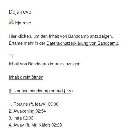
Déjà​-​rêvé
Inhalt
Hier klicken, um den Inhalt von Bandcamp anzuzeigen.
von
Bandcamp
Erfahre mehr in der
Datenschutzerklärung von Bandcamp
.
anzeigen
Inhalt von Bandcamp immer anzeigen
Inhalt direkt öffnen
(
flitzsuppe.bandcamp.com/d-j-r-v
)
1. Routine (ft. leavv) 03:00
2. Awakening 02:54
3. Intra 02:03
4. Away (ft. Mr. Käfer) 02:28