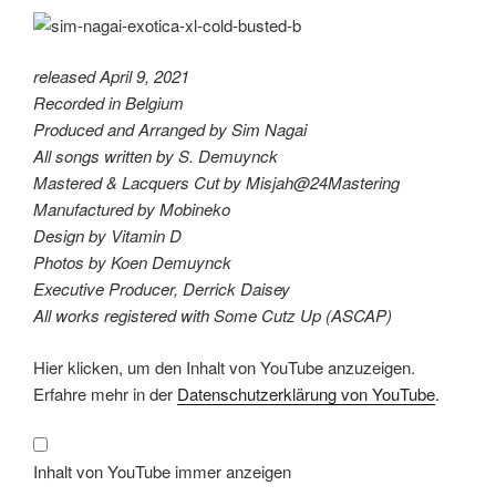
released April 9, 2021
Recorded in Belgium
Produced and Arranged by Sim Nagai
All songs written by S. Demuynck
Mastered & Lacquers Cut by Misjah@24Mastering
Manufactured by Mobineko
Design by Vitamin D
Photos by Koen Demuynck
Executive Producer, Derrick Daisey
All works registered with Some Cutz Up (ASCAP)
„Sim
Hier klicken, um den Inhalt von YouTube anzuzeigen.
Nagai
–
Erfahre mehr in der
Datenschutzerklärung von YouTube
.
Douglas
Firs“
von
YouTube
anzeigen
Inhalt von YouTube immer anzeigen