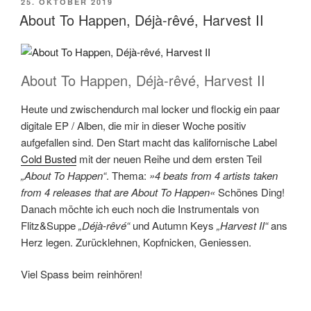
VERÖFFENTLICHT
25. OKTOBER 2019
AM
About To Happen, Déjà​-​rêvé, Harvest II
About To Happen, Déjà​-​rêvé, Harvest II
Heute und zwischendurch mal locker und flockig ein paar
digitale EP / Alben, die mir in dieser Woche positiv
aufgefallen sind. Den Start macht das kalifornische Label
Cold Busted
mit der neuen Reihe und dem ersten Teil
„About To Happen“
. Thema:
»4 beats from 4 artists taken
from 4 releases that are About To Happen«
Schönes Ding!
Danach möchte ich euch noch die Instrumentals von
Flitz&Suppe
„Déjà​-​rêvé“
und Autumn Keys
„Harvest II“
ans
Herz legen. Zurücklehnen, Kopfnicken, Geniessen.
Viel Spass beim reinhören!