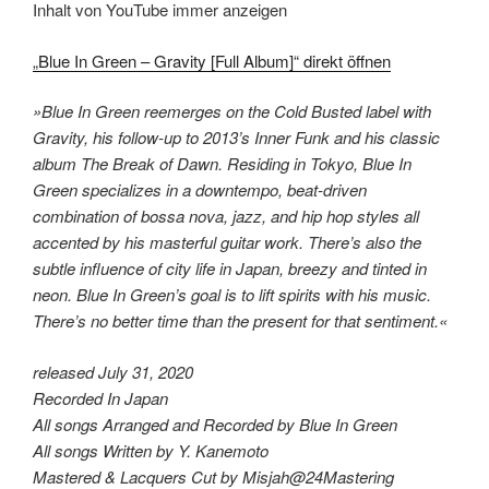
von
Inhalt von YouTube immer anzeigen
YouTube
anzeigen
„Blue In Green – Gravity [Full Album]“ direkt öffnen
»Blue In Green reemerges on the Cold Busted label with
Gravity, his follow-up to 2013’s Inner Funk and his classic
album The Break of Dawn. Residing in Tokyo, Blue In
Green specializes in a downtempo, beat-driven
combination of bossa nova, jazz, and hip hop styles all
accented by his masterful guitar work. There’s also the
subtle influence of city life in Japan, breezy and tinted in
neon. Blue In Green’s goal is to lift spirits with his music.
There’s no better time than the present for that sentiment.«
released July 31, 2020
Recorded In Japan
All songs Arranged and Recorded by Blue In Green
All songs Written by Y. Kanemoto
Mastered & Lacquers Cut by Misjah@24Mastering