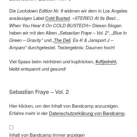
Die
Lockdown Edition Nr. 9
widmen wir dem in Los Angeles
ansässigen Label
Cold Busted
.
»STEREO At Its Best…
When You Hear It On COLD BUSTED®«
Diesen Slogan
haben wir mit den Alben
„Sebastian Fraye – Vol. 2“
,
„Blue In
Green – Gravity“
und
„
The Deli
, Es-K & Jansport J –
Amparo“
durchgetestet. Testergebnis: Daumen hoch!
Viel Spass beim reinhören und kopfnicken,
#uffjedreht
,
bleibt entspannt und gesund!
Sebastian Fraye – Vol. 2
Inhalt
Hier klicken, um den Inhalt von Bandcamp anzuzeigen.
von
Bandcamp
Erfahre mehr in der
Datenschutzerklärung von Bandcamp
.
anzeigen
Inhalt von Bandcamp immer anzeigen