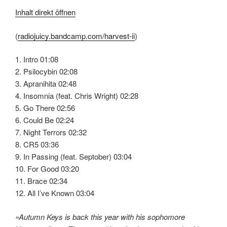
Inhalt direkt öffnen
(
radiojuicy.bandcamp.com/harvest-ii
)
1. Intro 01:08
2. Psilocybin 02:08
3. Apranihita 02:48
4. Insomnia (feat. Chris Wright) 02:28
5. Go There 02:56
6. Could Be 02:24
7. Night Terrors 02:32
8. CR5 03:36
9. In Passing (feat. Septober) 03:04
10. For Good 03:20
11. Brace 02:34
12. All I’ve Known 03:04
»Autumn Keys is back this year with his sophomore