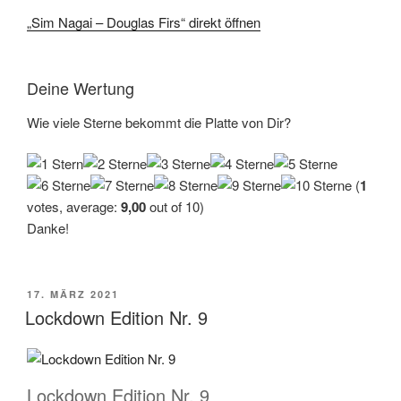
„Sim Nagai – Douglas Firs“ direkt öffnen
Deine Wertung
Wie viele Sterne bekommt die Platte von Dir?
(
1
votes, average:
9,00
out of 10)
Danke!
VERÖFFENTLICHT
17. MÄRZ 2021
AM
Lockdown Edition Nr. 9
Lockdown Edition Nr. 9