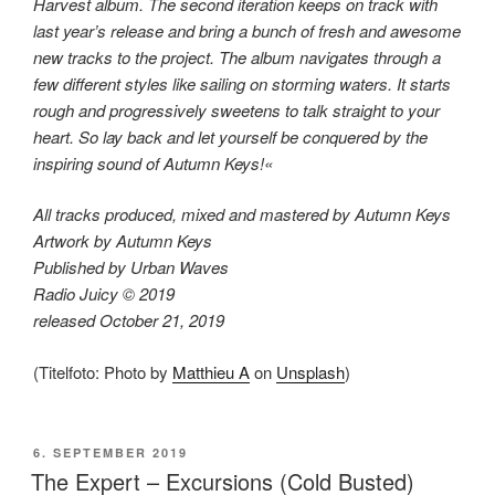
Harvest album. The second iteration keeps on track with
last year’s release and bring a bunch of fresh and awesome
new tracks to the project. The album navigates through a
few different styles like sailing on storming waters. It starts
rough and progressively sweetens to talk straight to your
heart. So lay back and let yourself be conquered by the
inspiring sound of Autumn Keys!«
All tracks produced, mixed and mastered by Autumn Keys
Artwork by Autumn Keys
Published by Urban Waves
Radio Juicy © 2019
released October 21, 2019
(Titelfoto: Photo by
Matthieu A
on
Unsplash
)
VERÖFFENTLICHT
6. SEPTEMBER 2019
AM
The Expert – Excursions (Cold Busted)