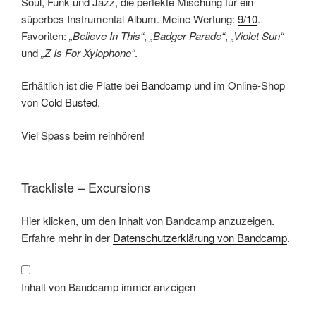
Soul, Funk und Jazz, die perfekte Mischung für ein
süperbes Instrumental Album. Meine Wertung:
9/10
.
Favoriten:
„Believe In This“
,
„Badger Parade“
,
„Violet Sun“
und
„Z Is For Xylophone“
.
Erhältlich ist die Platte bei
Bandcamp
und im Online-Shop
von
Cold Busted
.
Viel Spass beim reinhören!
Trackliste – Excursions
Inhalt
Hier klicken, um den Inhalt von Bandcamp anzuzeigen.
von
Bandcamp
Erfahre mehr in der
Datenschutzerklärung von Bandcamp
.
anzeigen
Inhalt von Bandcamp immer anzeigen