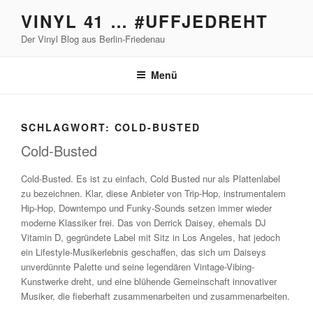
Zum
VINYL 41 … #UFFJEDREHT
Inhalt
Der Vinyl Blog aus Berlin-Friedenau
springen
Menü
SCHLAGWORT:
COLD-BUSTED
Cold-Busted
Cold-Busted. Es ist zu einfach, Cold Busted nur als Plattenlabel
zu bezeichnen. Klar, diese Anbieter von Trip-Hop, instrumentalem
Hip-Hop, Downtempo und Funky-Sounds setzen immer wieder
moderne Klassiker frei. Das von Derrick Daisey, ehemals DJ
Vitamin D, gegründete Label mit Sitz in Los Angeles, hat jedoch
ein Lifestyle-Musikerlebnis geschaffen, das sich um Daiseys
unverdünnte Palette und seine legendären Vintage-Vibing-
Kunstwerke dreht, und eine blühende Gemeinschaft innovativer
Musiker, die fieberhaft zusammenarbeiten und zusammenarbeiten.