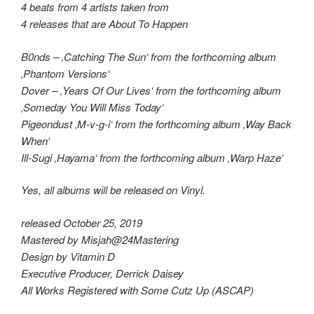
4 beats from 4 artists taken from
4 releases that are About To Happen
B0nds – ‚Catching The Sun‘ from the forthcoming album
‚Phantom Versions‘
Dover – ‚Years Of Our Lives‘ from the forthcoming album
‚Someday You Will Miss Today‘
Pigeondust ‚M-v-g-i‘ from the forthcoming album ‚Way Back
When‘
Ill-Sugi ‚Hayama‘ from the forthcoming album ‚Warp Haze‘
Yes, all albums will be released on Vinyl.
released October 25, 2019
Mastered by Misjah@24Mastering
Design by Vitamin D
Executive Producer, Derrick Daisey
All Works Registered with Some Cutz Up (ASCAP)