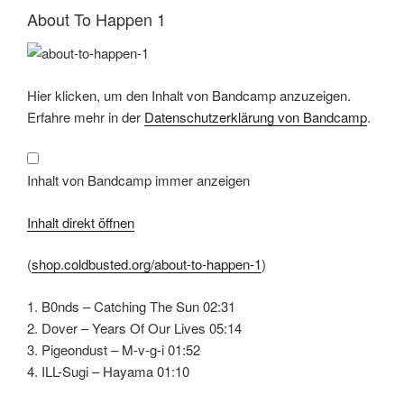
About To Happen 1
Inhalt
Hier klicken, um den Inhalt von Bandcamp anzuzeigen.
von
Bandcamp
Erfahre mehr in der
Datenschutzerklärung von Bandcamp
.
anzeigen
Inhalt von Bandcamp immer anzeigen
Inhalt direkt öffnen
(
shop.coldbusted.org/about-to-happen-1
)
1. B0nds – Catching The Sun 02:31
2. Dover – Years Of Our Lives 05:14
3. Pigeondust – M-v-g-i 01:52
4. ILL-Sugi – Hayama 01:10