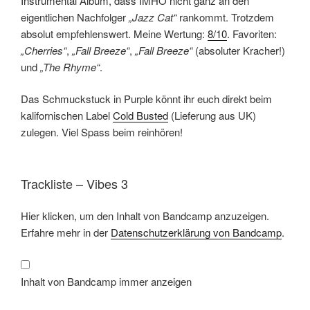
Instrumental Album, dass IMHO nicht ganz an den
eigentlichen Nachfolger
„Jazz Cat“
rankommt. Trotzdem
absolut empfehlenswert. Meine Wertung:
8/10
. Favoriten:
„Cherries“
,
„Fall Breeze“
,
„Fall Breeze“
(absoluter Kracher!)
und
„The Rhyme“
.
Das Schmuckstuck in Purple könnt ihr euch direkt beim
kalifornischen Label
Cold Busted
(Lieferung aus UK)
zulegen. Viel Spass beim reinhören!
Trackliste – Vibes 3
Inhalt
Hier klicken, um den Inhalt von Bandcamp anzuzeigen.
von
Bandcamp
Erfahre mehr in der
Datenschutzerklärung von Bandcamp
.
anzeigen
Inhalt von Bandcamp immer anzeigen