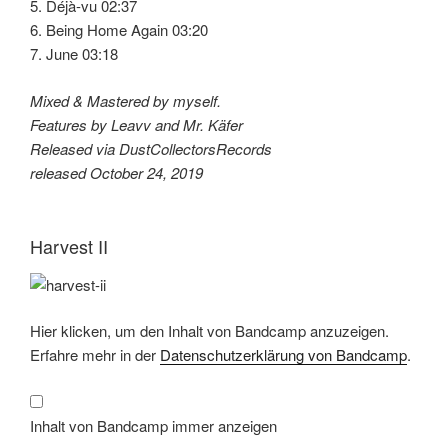
5. Déjà-vu 02:37
6. Being Home Again 03:20
7. June 03:18
Mixed & Mastered by myself.
Features by Leavv and Mr. Käfer
Released via DustCollectorsRecords
released October 24, 2019
Harvest II
Inhalt
Hier klicken, um den Inhalt von Bandcamp anzuzeigen.
von
Bandcamp
Erfahre mehr in der
Datenschutzerklärung von Bandcamp
.
anzeigen
Inhalt von Bandcamp immer anzeigen