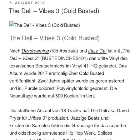
VERÖFFENTLICHT
7. AUGUST 2019
AM
The Deli – Vibes 3 (Cold Busted)
The Deli – Vibes 3 (Cold Busted)
Nach
Daydreaming
(Kid Abstrakt) und
Jazz Cat
ist mit
„The
Deli – Vibes 3“
(BUSTEDINCHES101) das dritte Vinyl des
texanischen Beatschmieds im Vinyl-41-HQ gelandet. Das
Album wurde 2017 erstmalig über
Cold Busted
veröffentlicht. Zwei Jahre später wurde es geremastered
und in „Purple colored“ Polyvinylchlorid gepresst. Die
Neuauflage wurde auf 500 Kopien limitiert.
Die stattliche Anzahl von 18 Tracks hat The Deli aka David
Pryor für
„Vibes 3“
produziert. Jazzige Beats und
knisternde Samples bilden die Grundlage für das süperbe
und oldschoolig anmutende Hip Hop Werk. Solides