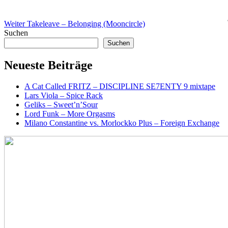
Weiter
Takeleave – Belonging (Mooncircle)
Suchen
Suchen
Neueste Beiträge
A Cat Called FRITZ – DISCIPLINE SE7ENTY 9 mixtape
Lars Viola – Spice Rack
Geliks – Sweet’n’Sour
Lord Funk – More Orgasms
Milano Constantine vs. Morlockko Plus – Foreign Exchange