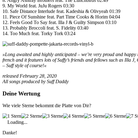
8. Angry Ashtray Brothers feat. The Lunchbirds 02:49
9. My World feat. JuJu Rogers 03:30
10. Safe Distance Interlude feat. Kadeshia & Olivyeah 01:39
11. Piece Of Sunshine feat. Part Time Cooks & Horim 04:04
12. Feels Good To Say feat. Illa J & Guilty Simpson 03:10
13. Probably Broccoli feat. S. Fidelity 03:40
14. Too Much feat. Torky Tork 03:24
»Long awaited and highly anticipated – we’re very proud and happy 
french and it features lots of Suffy’s friends and fellows such as Il
– Suff style of course!«
released February 28, 2020
All songs produced by Suff Daddy
Deine Wertung
Wie viele Sterne bekommt die Platte von Dir?
Loading...
Danke!