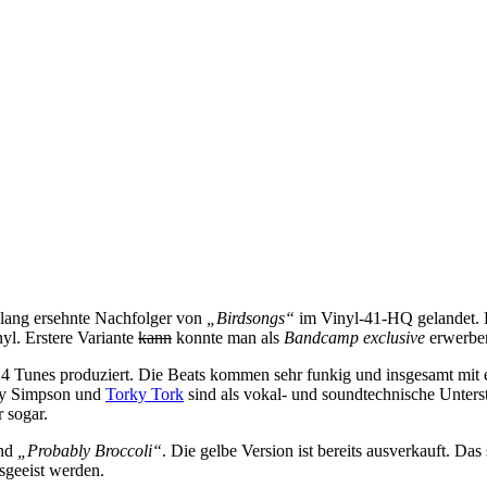
r lang ersehnte Nachfolger von
„Birdsongs“
im Vinyl-41-HQ gelandet. D
l. Erstere Variante
kann
konnte man als
Bandcamp exclusive
erwerbe
4 Tunes produziert. Die Beats kommen sehr funkig und insgesamt mit e
lty Simpson und
Torky Tork
sind als vokal- und soundtechnische Unter
r sogar.
nd
„Probably Broccoli“
. Die gelbe Version ist bereits ausverkauft. D
sgeeist werden.