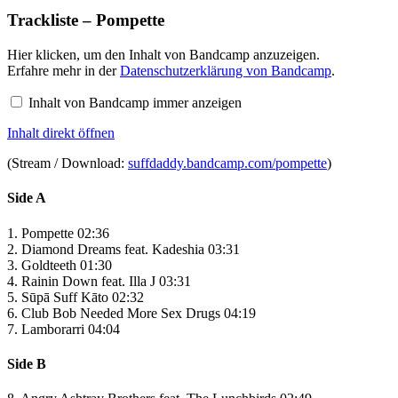
Trackliste – Pompette
Inhalt
Hier klicken, um den Inhalt von Bandcamp anzuzeigen.
von
Erfahre mehr in der
Datenschutzerklärung von Bandcamp
.
Bandcamp
anzeigen
Inhalt von Bandcamp immer anzeigen
Inhalt direkt öffnen
(Stream / Download:
suffdaddy.bandcamp.com/pompette
)
Side A
1. Pompette 02:36
2. Diamond Dreams feat. Kadeshia 03:31
3. Goldteeth 01:30
4. Rainin Down feat. Illa J 03:31
5. Sūpā Suff Kāto 02:32
6. Club Bob Needed More Sex Drugs 04:19
7. Lamborarri 04:04
Side B