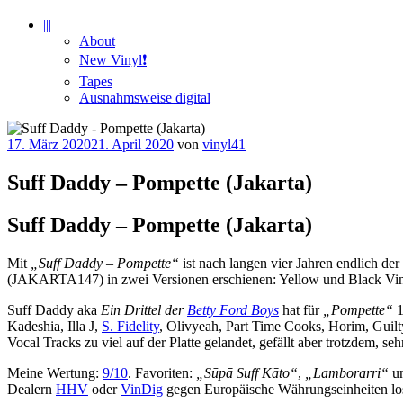
|||
About
New Vinyl❗️
Tapes
Ausnahmsweise digital
Veröffentlicht
17. März 2020
21. April 2020
von
vinyl41
am
Suff Daddy – Pompette (Jakarta)
Suff Daddy – Pompette (Jakarta)
Mit
„Suff Daddy – Pompette“
ist nach langen vier Jahren endlich de
(JAKARTA147) in zwei Versionen erschienen: Yellow und Black Viny
Suff Daddy aka
Ein Drittel der
Betty Ford Boys
hat für
„Pompette“
1
Kadeshia, Illa J,
S. Fidelity
, Olivyeah, Part Time Cooks, Horim, Gui
Vocal Tracks zu viel auf der Platte gelandet, gefällt aber trotzdem, seh
Meine Wertung:
9/10
. Favoriten:
„Sūpā Suff Kāto“
,
„Lamborarri“
u
Dealern
HHV
oder
VinDig
gegen Europäische Währungseinheiten lo