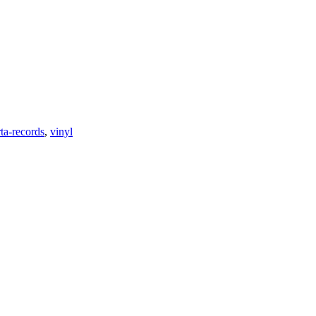
rta-records
,
vinyl