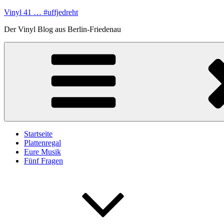
Zum
Vinyl 41 … #uffjedreht
Inhalt
Der Vinyl Blog aus Berlin-Friedenau
springen
Startseite
Plattenregal
Eure Musik
Fünf Fragen