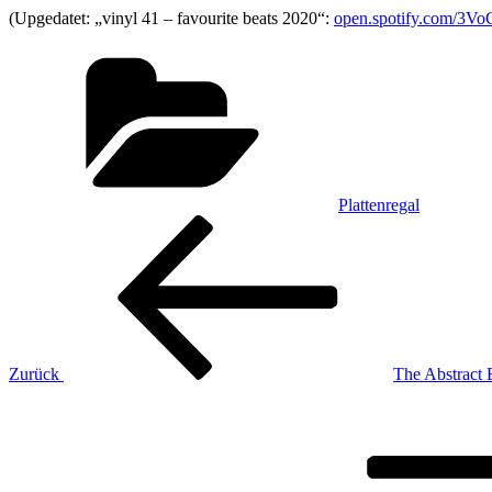
(Upgedatet: „vinyl 41 – favourite beats 2020“:
open.spotify.com/3
Kategorien
Plattenregal
Beitragsnavigation
Vorheriger
Beitrag
Zurück
The Abstract
Nächster
Beitrag