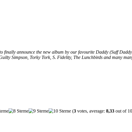
to finally announce the new album by our favourite Daddy (Suff Daddy)
la J, Guilty Simpson, Torky Tork, S. Fidelity, The Lunchbirds and many m
(
3
votes, average:
8,33
out of 10