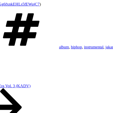
VoGg6fxnkEHLs5fEWujC7
)
Schlagwörter
album
,
hiphop
,
instrumental
,
jaka
 Era Vol. 3 (KADV)