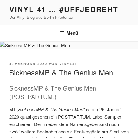
Zum
VINYL 41 … #UFFJEDREHT
Inhalt
Der Vinyl Blog aus Berlin-Friedenau
springen
Menü
VERÖFFENTLICHT
4. FEBRUAR 2020
VON
VINYL41
AM
SicknessMP & The Genius Men
SicknessMP & The Genius Men
(POSTPARTUM.)
Mit
„SicknessMP & The Genius Men“
ist am 26. Januar
2020 quasi gesehen ein
POSTPARTUM.
Label Sampler
erschienen. Denn neben dem Namensgeber sind noch
zwölf weitere Beatschmiede als Featuregäste am Start, von