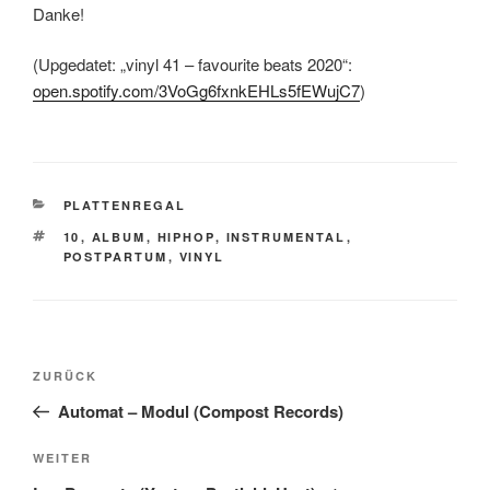
Danke!
(Upgedatet: „vinyl 41 – favourite beats 2020“:
open.spotify.com/3VoGg6fxnkEHLs5fEWujC7
)
KATEGORIEN
PLATTENREGAL
SCHLAGWÖRTER
10
,
ALBUM
,
HIPHOP
,
INSTRUMENTAL
,
POSTPARTUM
,
VINYL
Beitragsnavigation
Vorheriger
ZURÜCK
Beitrag
Automat – Modul (Compost Records)
Nächster
WEITER
Beitrag