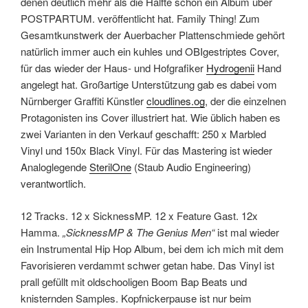
denen deutlich mehr als die Hälfte schon ein Album über
POSTPARTUM. veröffentlicht hat. Family Thing! Zum
Gesamtkunstwerk der Auerbacher Plattenschmiede gehört
natürlich immer auch ein kuhles und OBIgestriptes Cover,
für das wieder der Haus- und Hofgrafiker
Hydrogenii
Hand
angelegt hat. Großartige Unterstützung gab es dabei vom
Nürnberger Graffiti Künstler
cloudlines.og
, der die einzelnen
Protagonisten ins Cover illustriert hat. Wie üblich haben es
zwei Varianten in den Verkauf geschafft: 250 x Marbled
Vinyl und 150x Black Vinyl. Für das Mastering ist wieder
Analoglegende
SterilOne
(Staub Audio Engineering)
verantwortlich.
12 Tracks. 12 x SicknessMP. 12 x Feature Gast. 12x
Hamma.
„SicknessMP & The Genius Men“
ist mal wieder
ein Instrumental Hip Hop Album, bei dem ich mich mit dem
Favorisieren verdammt schwer getan habe. Das Vinyl ist
prall gefüllt mit oldschooligen Boom Bap Beats und
knisternden Samples. Kopfnickerpause ist nur beim