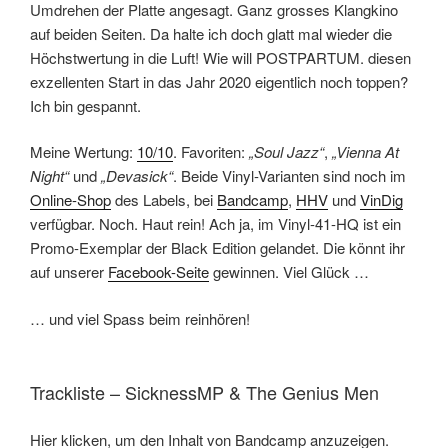
Umdrehen der Platte angesagt. Ganz grosses Klangkino
auf beiden Seiten. Da halte ich doch glatt mal wieder die
Höchstwertung in die Luft! Wie will POSTPARTUM. diesen
exzellenten Start in das Jahr 2020 eigentlich noch toppen?
Ich bin gespannt.
Meine Wertung:
10/10
. Favoriten:
„Soul Jazz“
,
„Vienna At
Night“
und
„Devasick“
. Beide Vinyl-Varianten sind noch im
Online-Shop
des Labels, bei
Bandcamp
,
HHV
und
VinDig
verfügbar. Noch. Haut rein! Ach ja, im Vinyl-41-HQ ist ein
Promo-Exemplar der Black Edition gelandet. Die könnt ihr
auf unserer
Facebook-Seite
gewinnen. Viel Glück …
… und viel Spass beim reinhören!
Trackliste – SicknessMP & The Genius Men
Inhalt
Hier klicken, um den Inhalt von Bandcamp anzuzeigen.
von