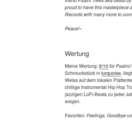
friend Psalm Trees aka beats by
proud to have this masterpiece a
Records with many more to com
Peace!«
Wertung
Meine Wertung:
8/10
für
Psalm//
Schmuckstück in
turquoise
, lie
Weiss auf dem lokalen Plattente
chillige Instrumental Hip Hop Tr
jazzigen LoFi-Beats zu jeder Ja
sorgen.
Favoriten:
Feelings
,
Goodbye
u