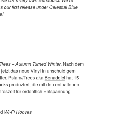
 the UK’s very own Benaddict! We’re
s our first release under Celestial Blue
e!
Trees – Autumn Turned Winter
. Nach dem
gt jetzt das neue Vinyl in unschuldigem
ller. Pslam//Trees aka
Benaddict
hat 15
acks produziert, die mit den enthaltenen
hreszeit für ordentlich Entspannung
nd
Wi-Fi Hooves