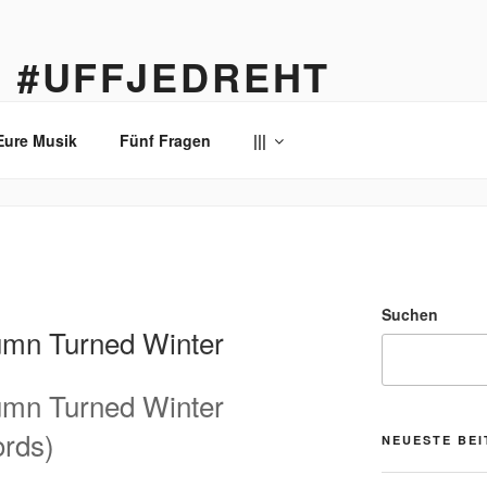
… #UFFJEDREHT
enau
Eure Musik
Fünf Fragen
|||
Suchen
umn Turned Winter
umn Turned Winter
ords)
NEUESTE BE