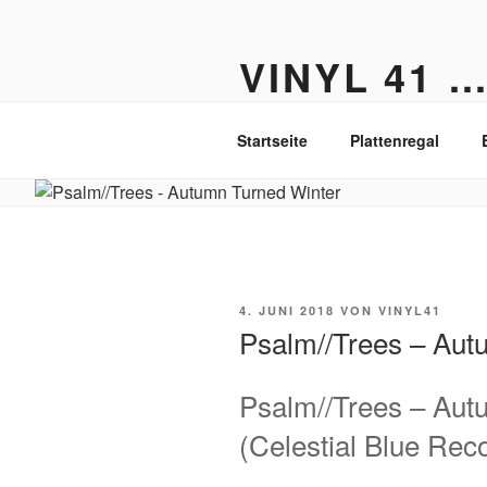
Zum
Inhalt
VINYL 41 
springen
Der Vinyl Blog aus Berlin-Fried
Startseite
Plattenregal
VERÖFFENTLICHT
4. JUNI 2018
VON
VINYL41
AM
Psalm//Trees – Aut
Psalm//Trees – Aut
(Celestial Blue Rec