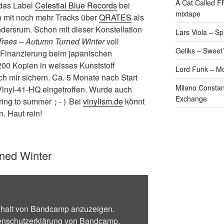
A Cat Called 
 das Label
Celestial Blue Records
bei
mixtape
 mit noch mehr Tracks über
QRATES
als
andersrum. Schon mit dieser Konstellation
Lars Viola – S
Trees – Autumn Turned Winter
voll
Geliks – Sweet
 Finanzierung beim japanischen
00 Kopien in weisses Kunststoff
Lord Funk – M
ch mir sichern. Ca. 5 Monate nach Start
Milano Constan
Vinyl-41-HQ eingetroffen. Wurde auch
Exchange
spring to summer
Bei
vinylism.de
könnt
;-)
. Haut rein!
rned Winter
Inhalt von Bandcamp anzuzeigen.
enschutzerklärung von Bandcamp
.