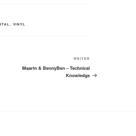
NTAL
,
VINYL
Nächster
WEITER
Beitrag
Maartn & BennyBen – Technical
Knowledge