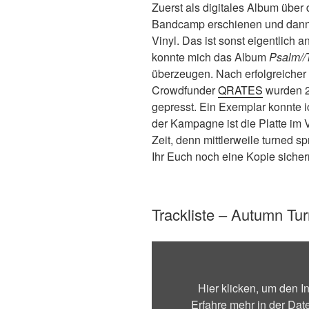
Zuerst als digitales Album über
Bandcamp erschienen und dann
Vinyl. Das ist sonst eigentlich 
konnte mich das Album
Psalm//
überzeugen. Nach erfolgreicher
Crowdfunder
QRATES
wurden 2
gepresst. Ein Exemplar konnte i
der Kampagne ist die Platte im 
Zeit, denn mittlerweile turned 
Ihr Euch noch eine Kopie sichern
Trackliste – Autumn Tu
Inhalt
von
Bandcamp
Hier klicken, um den 
anzeigen
Erfahre mehr in der
Dat