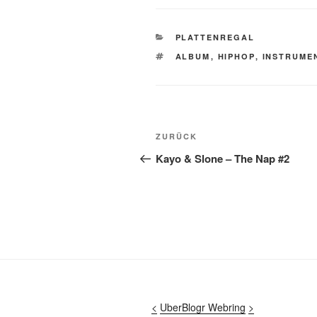
KATEGORIEN
PLATTENREGAL
SCHLAGWÖRTER
ALBUM
,
HIPHOP
,
INSTRUME
Beitragsnavigation
Vorheriger
ZURÜCK
Beitrag
Kayo & Slone – The Nap #2
<
UberBlogr Webring
>