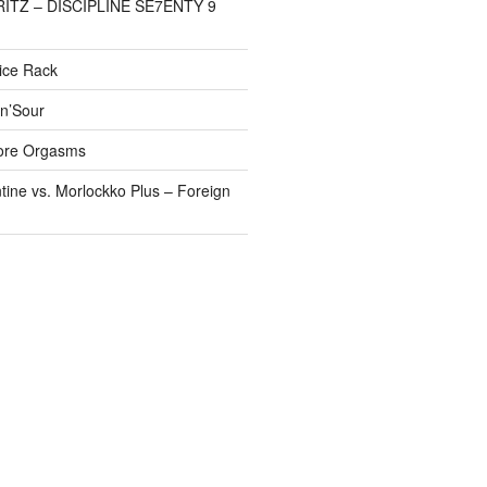
FRITZ – DISCIPLINE SE7ENTY 9
pice Rack
’n’Sour
ore Orgasms
tine vs. Morlockko Plus – Foreign