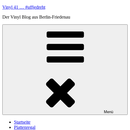
Zum
Vinyl 41 … #uffjedreht
Inhalt
Der Vinyl Blog aus Berlin-Friedenau
springen
Menü
Startseite
Plattenregal