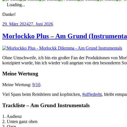
Loading...
Danke!
Veröffentlicht
29. März 2024
27. Juni 2026
am
Morlockko Plus – Am Grund (Instrumenta
Ohne Umschweife, ich bin ein großer Fan der Produktionen von M
konzipiert wurde, bin ich wieder voll angetan von den besonderen So
Meine Wertung
Meine Wertung:
9/10
.
Viel Spass beim Reinhören und kopfnicken,
#uffjedreht
, bleibt entsp
Trackliste – Am Grund Instrumentals
1. Audienz
2. Unten ganz oben
3. Oase