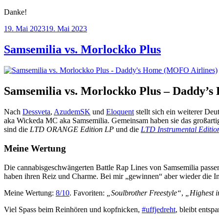
Danke!
Veröffentlicht
19. Mai 2023
19. Mai 2023
am
Samsemilia vs. Morlockko Plus
Samsemilia vs. Morlockko Plus – Daddy’s
Nach
Dessveta
,
AzudemSK
und
Eloquent
stellt sich ein weiterer 
aka Wickeda MC aka Samsemilia. Gemeinsam haben sie das großart
sind die
LTD ORANGE Edition LP
und die
LTD Instrumental Editio
Meine Wertung
Die cannabisgeschwängerten Battle Rap Lines von Samsemilia passen
haben ihren Reiz und Charme. Bei mir „gewinnen“ aber wieder die I
Meine Wertung:
8/10
. Favoriten:
„Soulbrother Freestyle“
,
„Highest 
Viel Spass beim Reinhören und kopfnicken,
#uffjedreht
, bleibt entsp