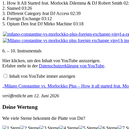
1. How It All Started feat. Morlockk Dilemma & DJ Robert Smith 02
2. Stained 03:26
3. Different Category feat DJ Access 02:39
4. Foreign Exchange 03:12
5. Opium Den feat DJ Mirko Machine 03:18
6. – 10. Instrumentals
„Milano
Hier klicken, um den Inhalt von YouTube anzuzeigen.
Constantine
Erfahre mehr in der
Datenschutzerklärung von YouTube
.
vs.
Morlockko
Inhalt von YouTube immer anzeigen
Plus
–
„Milano Constantine vs. Morlockko Plus – How it all started feat. M
How
it
all
veröffentlicht am 12. Juni 2026
started
feat.
Deine Wertung
Morlockk
Dilemma“
von
Wie viele Sterne bekommt die Platte von Dir?
YouTube
anzeigen