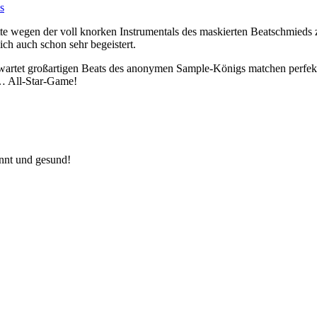
Platte wegen der voll knorken Instrumentals des maskierten Beatschmie
ch auch schon sehr begeistert.
artet großartigen Beats des anonymen Sample-Königs matchen perfekt
… All-Star-Game!
annt und gesund!