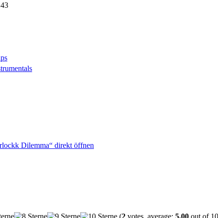
:43
orlockk Dilemma“ direkt öffnen
(
2
votes, average:
5,00
out of 10