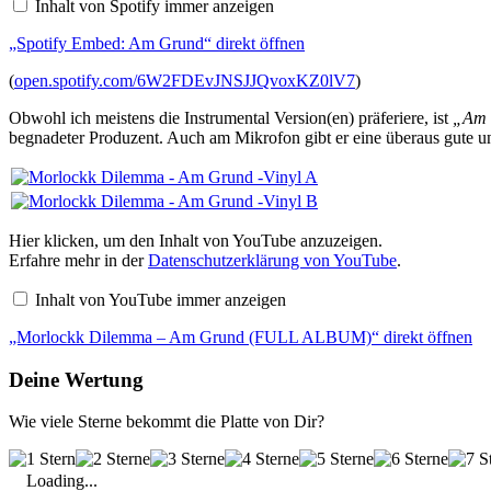
Inhalt von Spotify immer anzeigen
von
Spotify
„Spotify Embed: Am Grund“ direkt öffnen
anzeigen
(
open.spotify.com/6W2FDEvJNSJJQvoxKZ0lV7
)
Obwohl ich meistens die Instrumental Version(en) präferiere, ist
„Am 
begnadeter Produzent. Auch am Mikrofon gibt er eine überaus gute 
„Morlockk
Hier klicken, um den Inhalt von YouTube anzuzeigen.
Dilemma
Erfahre mehr in der
Datenschutzerklärung von YouTube
.
–
Am
Inhalt von YouTube immer anzeigen
Grund
(FULL
„Morlockk Dilemma – Am Grund (FULL ALBUM)“ direkt öffnen
ALBUM)“
von
YouTube
Deine Wertung
anzeigen
Wie viele Sterne bekommt die Platte von Dir?
Loading...