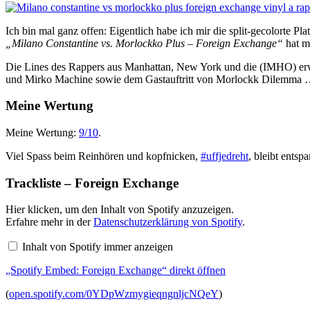
Ich bin mal ganz offen: Eigentlich habe ich mir die split-gecolorte 
„Milano Constantine vs. Morlockko Plus – Foreign Exchange“
hat mi
Die Lines des Rappers aus Manhattan, New York und die (IMHO) erw
und Mirko Machine sowie dem Gastauftritt von Morlockk Dilemma 
Meine Wertung
Meine Wertung:
9/10
.
Viel Spass beim Reinhören und kopfnicken,
#uffjedreht
, bleibt entsp
Trackliste – Foreign Exchange
„Spotify
Hier klicken, um den Inhalt von Spotify anzuzeigen.
Embed:
Erfahre mehr in der
Datenschutzerklärung von Spotify
.
Foreign
Exchange“
Inhalt von Spotify immer anzeigen
von
Spotify
„Spotify Embed: Foreign Exchange“ direkt öffnen
anzeigen
(
open.spotify.com/0YDpWzmygieqngnljcNQeY
)