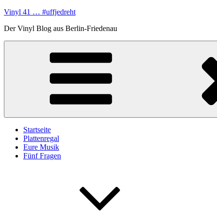
Zum
Vinyl 41 … #uffjedreht
Inhalt
Der Vinyl Blog aus Berlin-Friedenau
springen
Startseite
Plattenregal
Eure Musik
Fünf Fragen