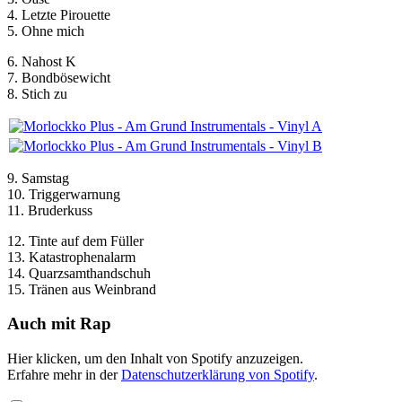
4. Letzte Pirouette
5. Ohne mich
6. Nahost K
7. Bondbösewicht
8. Stich zu
9. Samstag
10. Triggerwarnung
11. Bruderkuss
12. Tinte auf dem Füller
13. Katastrophenalarm
14. Quarzsamthandschuh
15. Tränen aus Weinbrand
Auch mit Rap
„Spotify
Hier klicken, um den Inhalt von Spotify anzuzeigen.
Embed:
Erfahre mehr in der
Datenschutzerklärung von Spotify
.
Am
Grund“