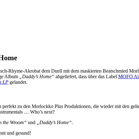
 Home
Deutsch-Rhyme-Akrobat dem Duell mit dem maskierten Beatschmied Morl
ige Album
„Daddy’s Home“
abgeliefert, dass über das Label
MOFO Air
n LP
gelandet.
 perfekt zu den Morlockko Plus Produktionen, die wieder mit den gel
nstrumentals … Who’s next?
in the Wroom“
und
„Daddy’s Home“
.
annt und gesund!