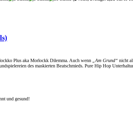
ls)
orlockko Plus aka Morlockk Dilemma. Auch wenn
„Am Grund“
nicht a
undspielereien des maskierten Beatschmieds. Pure Hip Hop Unterhaltun
annt und gesund!