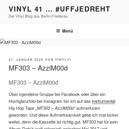
Zum
VINYL 41 … #UFFJEDREHT
Inhalt
Der Vinyl Blog aus Berlin-Friedenau
springen
Menü
VERÖFFENTLICHT
21. JANUAR 2020
VON
VINYL41
AM
MF303 – AzziM00d
MF303 – AzziM00d
Über irgendeine Gruppe bei Facebook oder über ein
Hochglanzfoto bei Instagram bin ich auf das
Instrumental
Hip Hop Tape
„MF303 – AzziM00d“
aufmerksam
geworden. Und diese Aufmerksamkeit gebe ich mal locker
weiter, denn die Kassette ist richtig gut. MF303 hat für sein
Album-Debüt (self-released) zwischen Mai 2017 und