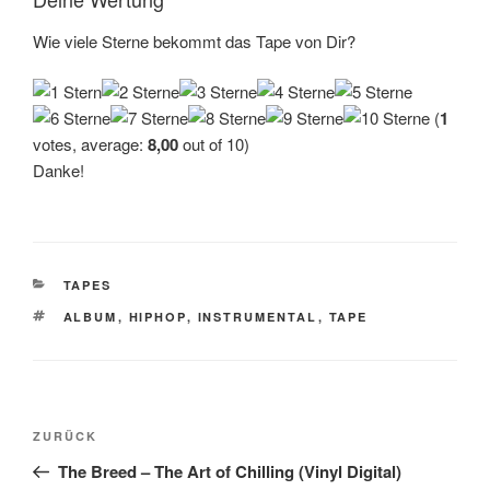
Wie viele Sterne bekommt das Tape von Dir?
(
1
votes, average:
8,00
out of 10)
Danke!
KATEGORIEN
TAPES
SCHLAGWÖRTER
ALBUM
,
HIPHOP
,
INSTRUMENTAL
,
TAPE
Beitragsnavigation
Vorheriger
ZURÜCK
Beitrag
The Breed – The Art of Chilling (Vinyl Digital)