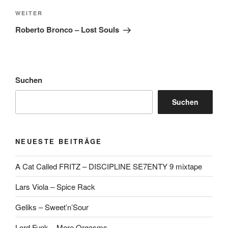
Nächster
WEITER
Beitrag
Roberto Bronco – Lost Souls
Suchen
Suchen
NEUESTE BEITRÄGE
A Cat Called FRITZ – DISCIPLINE SE7ENTY 9 mixtape
Lars Viola – Spice Rack
Geliks – Sweet’n’Sour
Lord Funk – More Orgasms