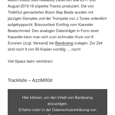
August 2019 16 süperbe Tracks produziert. Die von
TreibGut gemasterten Boom Bap Beats wurden mit
jazzigen Samples und der Trompete von J.Tunes ordentlich
aufgehyppscht. Bravouröser Erstling vom Kasseler
Beatschmied. Den analogen Datenträger in Form einer
Kassette kann man sich zum schmalen Kurs von 6
Euronen (zzgl. Versand) bei
Bandcamp
zulegen. Zur Zeit
sind noch 9 von 50 Kopien vorrätig … noch!
Viel Spass beim reinhören!
Trackliste – AzziM00d
Inhalt
von
Hier klicken, um den Inhalt von Bandcamp
Bandcamp
anzeigen
anzuzeigen.
Erfahre mehr in der
Datenschutzerklärung von