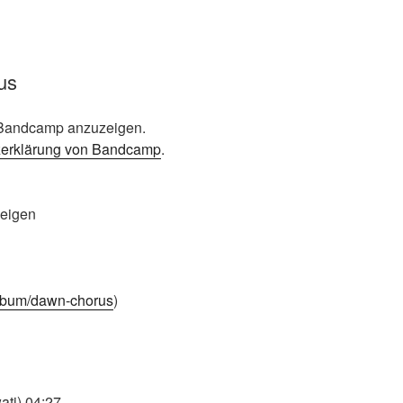
us
n Bandcamp anzuzeigen.
zerklärung von Bandcamp
.
zeigen
album/dawn-chorus
)
ati) 04:27