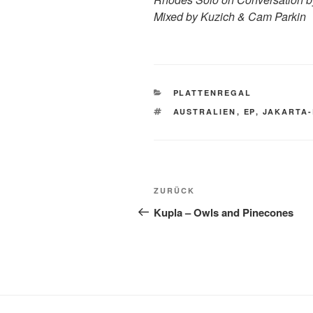
Mixed by Kuzich & Cam Parkin
KATEGORIEN
PLATTENREGAL
SCHLAGWÖRTER
AUSTRALIEN
,
EP
,
JAKARTA
Beitragsnavigation
Vorheriger
ZURÜCK
Beitrag
Kupla – Owls and Pinecones