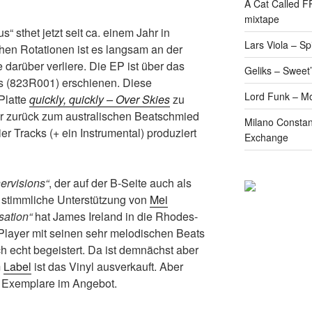
A Cat Called 
mixtape
 sthet jetzt seit ca. einem Jahr in
Lars Viola – S
hen Rotationen ist es langsam an der
e darüber verliere. Die EP ist über das
Geliks – Sweet
s (823R001) erschienen. Diese
Lord Funk – M
Platte
quickly, quickly – Over Skies
zu
er zurück zum australischen Beatschmied
Milano Constan
er Tracks (+ ein Instrumental) produziert
Exchange
nervisions“
, der auf der B-Seite auch als
er stimmliche Unterstützung von
Mei
sation“
hat James Ireland in die Rhodes-
layer mit seinen sehr melodischen Beats
 echt begeistert. Da ist demnächst aber
m
Label
ist das Vinyl ausverkauft. Aber
r Exemplare im Angebot.