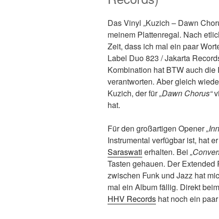
Das Vinyl „Kuzich – Dawn Chorus“
meinem Plattenregal. Nach etlic
Zeit, dass ich mal ein paar Wort
Label Duo 823 / Jakarta Record
Kombination hat BTW auch die 
verantworten. Aber gleich wied
Kuzich, der für
„Dawn Chorus“
vi
hat.
Für den großartigen Opener
„In
Instrumental verfügbar ist, hat 
Saraswati
erhalten. Bei
„Conver
Tasten gehauen. Der Extended P
zwischen Funk und Jazz hat mich
mal ein Album fällig. Direkt bei
HHV Records
hat noch ein paa