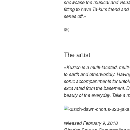
showcase the musical and visual 
fitting to have Ta-ku’s friend and
series off.«
￼
The artist
»Kuzich is a multi-faceted, mult
to earth and otherworldly. Havin
sonic accompaniments for untold 
excavated from the basement. D
beauty of the everyday. Take a 
released February 9, 2018
Rhodes Solo on Conversation b