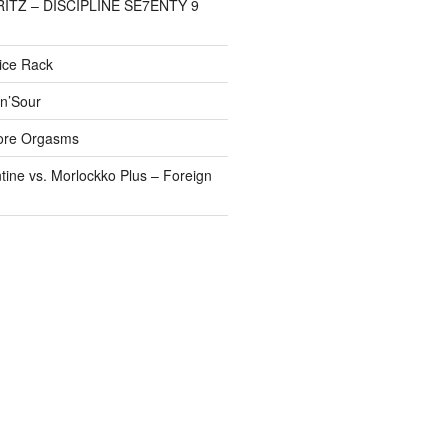
FRITZ – DISCIPLINE SE7ENTY 9
pice Rack
’n’Sour
ore Orgasms
tine vs. Morlockko Plus – Foreign