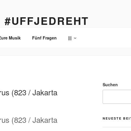
… #UFFJEDREHT
enau
Eure Musik
Fünf Fragen
|||
Suchen
us (823 / Jakarta
us (823 / Jakarta
NEUESTE BE