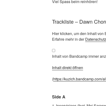
Viel Spass beim reinhören!
Trackliste – Dawn Chor
Inhalt
Hier klicken, um den Inhalt vo
von
Erfahre mehr in der
Datenschut
Bandcamp
anzeigen
Inhalt von Bandcamp immer an
Inhalt direkt öffnen
(
https://kuzich.bandcamp.com/
Side A
1. Innervisions (feat. Mei Sarasw