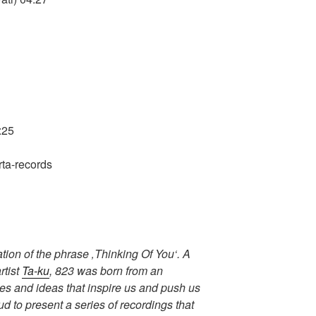
:25
tion of the phrase ‚Thinking Of You‘. A
rtist
Ta-ku
, 823 was born from an
ces and ideas that inspire us and push us
oud to present a series of recordings that