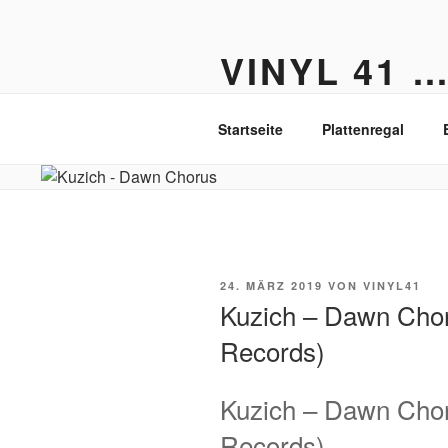
Zum
Inhalt
VINYL 41 
springen
Der Vinyl Blog aus Berlin-Fried
Startseite
Plattenregal
VERÖFFENTLICHT
24. MÄRZ 2019
VON
VINYL41
AM
Kuzich – Dawn Chor
Records)
Kuzich – Dawn Chor
Records)