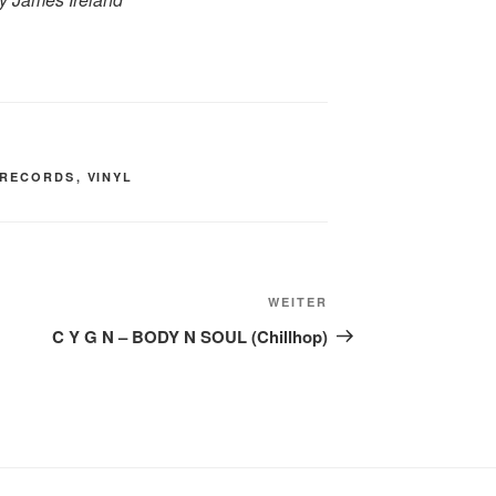
-RECORDS
,
VINYL
Nächster
WEITER
Beitrag
C Y G N – BODY N SOUL (Chillhop)