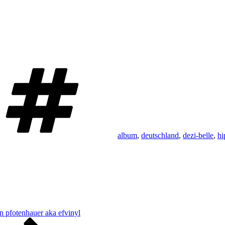
Schlagwörter
album
,
deutschland
,
dezi-belle
,
hi
n pfotenhauer aka efvinyl