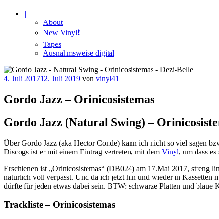
|||
About
New Vinyl❗️
Tapes
Ausnahmsweise digital
Veröffentlicht
4. Juli 2017
12. Juli 2019
von
vinyl41
am
Gordo Jazz – Orinicosistemas
Gordo Jazz (Natural Swing) – Orinicosiste
Über Gordo Jazz (aka Hector Conde) kann ich nicht so viel sagen bzw.
Discogs ist er mit einem Eintrag vertreten, mit dem
Vinyl
, um dass es
Erschienen ist „Orinicosistemas“ (DB024) am 17.Mai 2017, streng limi
natürlich voll verpasst. Und da ich jetzt hin und wieder in Kassetten 
dürfte für jeden etwas dabei sein. BTW: schwarze Platten und blaue K
Trackliste – Orinicosistemas