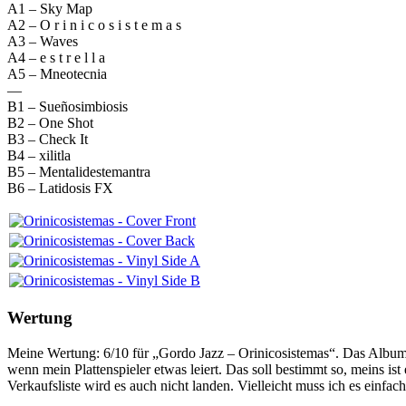
A1 – Sky Map
A2 – O r i n i c o s i s t e m a s
A3 – Waves
A4 – e s t r e l l a
A5 – Mneotecnia
—
B1 – Sueñosimbiosis
B2 – One Shot
B3 – Check It
B4 – xilitla
B5 – Mentalidestemantra
B6 – Latidosis FX
Wertung
Meine Wertung: 6/10 für „Gordo Jazz – Orinicosistemas“. Das Album is
wenn mein Plattenspieler etwas leiert. Das soll bestimmt so, meins is
Verkaufsliste wird es auch nicht landen. Vielleicht muss ich es einfa