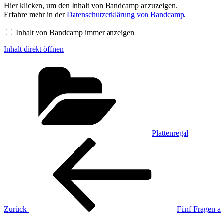
Inhalt
Hier klicken, um den Inhalt von Bandcamp anzuzeigen.
von
Erfahre mehr in der
Datenschutzerklärung von Bandcamp
.
Bandcamp
anzeigen
Inhalt von Bandcamp immer anzeigen
Inhalt direkt öffnen
Kategorien
Plattenregal
Beitragsnavigation
Vorheriger
Beitrag
Zurück
Fünf Fragen a
Nächster