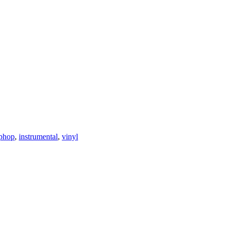
phop
,
instrumental
,
vinyl