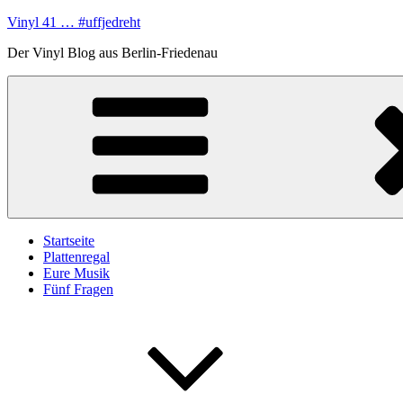
Zum
Vinyl 41 … #uffjedreht
Inhalt
Der Vinyl Blog aus Berlin-Friedenau
springen
Startseite
Plattenregal
Eure Musik
Fünf Fragen