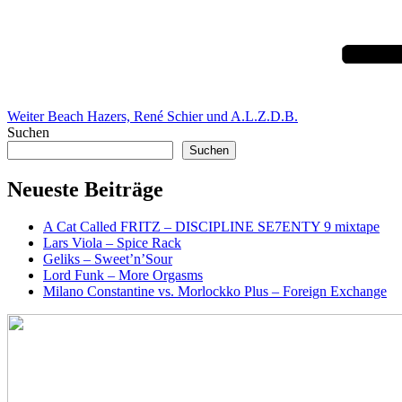
Beitrag
Weiter
Beach Hazers, René Schier und A.L.Z.D.B.
Suchen
Suchen
Neueste Beiträge
A Cat Called FRITZ – DISCIPLINE SE7ENTY 9 mixtape
Lars Viola – Spice Rack
Geliks – Sweet’n’Sour
Lord Funk – More Orgasms
Milano Constantine vs. Morlockko Plus – Foreign Exchange