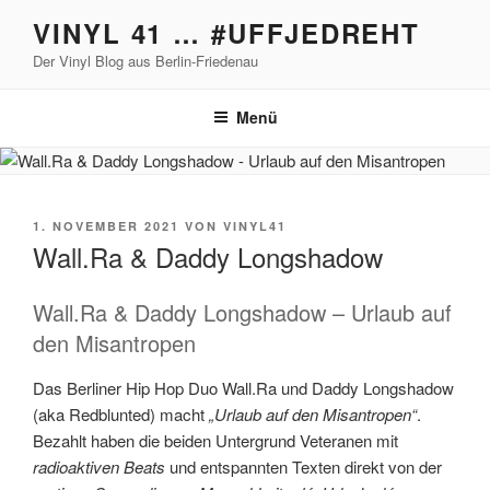
Zum
VINYL 41 … #UFFJEDREHT
Inhalt
Der Vinyl Blog aus Berlin-Friedenau
springen
Menü
VERÖFFENTLICHT
1. NOVEMBER 2021
VON
VINYL41
AM
Wall.Ra & Daddy Longshadow
Wall.Ra & Daddy Longshadow – Urlaub auf
den Misantropen
Das Berliner Hip Hop Duo Wall.Ra und Daddy Longshadow
(aka Redblunted) macht
„Urlaub auf den Misantropen“
.
Bezahlt haben die beiden Untergrund Veteranen mit
radioaktiven Beats
und entspannten Texten direkt von der