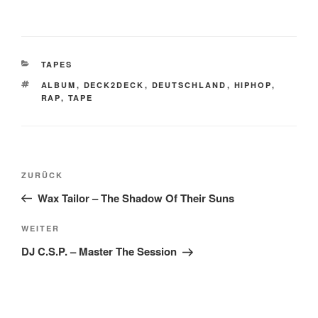
KATEGORIEN
TAPES
SCHLAGWÖRTER
ALBUM
,
DECK2DECK
,
DEUTSCHLAND
,
HIPHOP
,
RAP
,
TAPE
Beitragsnavigation
Vorheriger
ZURÜCK
Beitrag
Wax Tailor – The Shadow Of Their Suns
Nächster
WEITER
Beitrag
DJ C.S.P. – Master The Session