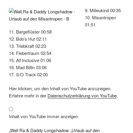
9. Milieukind 00:35
10. Misantropen
01:51
11. Bargeflüster 00:58
12. Bob’s Hut 02:11
13. Triebkraft 02:23
14. Fiebertraum 02:54
15. All Inclusive 01:06
16. Mad Billin 03:06
17. S/O Track 02:00
„Wall
Hier klicken, um den Inhalt von YouTube anzuzeigen.
Ra
&
Erfahre mehr in der
Datenschutzerklärung von YouTube
.
Daddy
Longshadow
„Urlaub
auf
den
Inhalt von YouTube immer anzeigen
Misantropen“
(Full
Album)“
„Wall Ra & Daddy Longshadow „Urlaub auf den
von