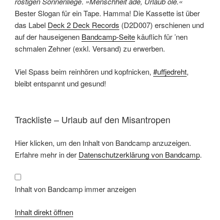
rostigen Sonnenliege
.
»Menschheit adé, Urlaub olé.«
Bester Slogan für ein Tape. Hamma! Die Kassette ist über
das Label
Deck 2 Deck Records
(D2D007) erschienen und
auf der hauseigenen
Bandcamp-Seite
käuflich für ’nen
schmalen Zehner (exkl. Versand) zu erwerben.
Viel Spass beim reinhören und kopfnicken,
#uffjedreht
,
bleibt entspannt und gesund!
Trackliste – Urlaub auf den Misantropen
Inhalt
Hier klicken, um den Inhalt von Bandcamp anzuzeigen.
von
Bandcamp
Erfahre mehr in der
Datenschutzerklärung von Bandcamp
.
anzeigen
Inhalt von Bandcamp immer anzeigen
Inhalt direkt öffnen