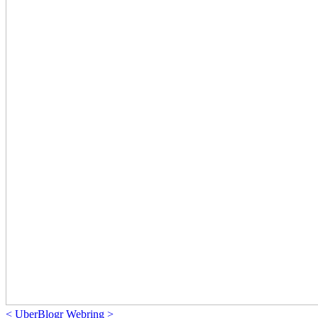
<
UberBlogr Webring
>