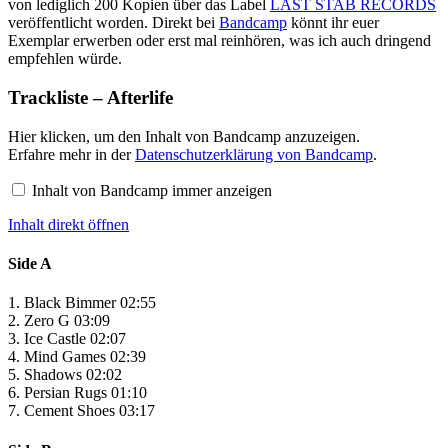
von lediglich 200 Kopien über das Label
LAST STAB RECORDS
veröffentlicht worden. Direkt bei
Bandcamp
könnt ihr euer
Exemplar erwerben oder erst mal reinhören, was ich auch dringend
empfehlen würde.
Trackliste – Afterlife
Inhalt
Hier klicken, um den Inhalt von Bandcamp anzuzeigen.
von
Erfahre mehr in der
Datenschutzerklärung von Bandcamp
.
Bandcamp
anzeigen
Inhalt von Bandcamp immer anzeigen
Inhalt direkt öffnen
Side A
1. Black Bimmer 02:55
2. Zero G 03:09
3. Ice Castle 02:07
4. Mind Games 02:39
5. Shadows 02:02
6. Persian Rugs 01:10
7. Cement Shoes 03:17