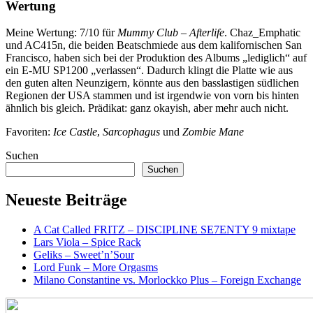
Wertung
Meine Wertung: 7/10 für
Mummy Club – Afterlife
. Chaz_Emphatic
und AC415n, die beiden Beatschmiede aus dem kalifornischen San
Francisco, haben sich bei der Produktion des Albums „lediglich“ auf
ein E-MU SP1200 „verlassen“. Dadurch klingt die Platte wie aus
den guten alten Neunzigern, könnte aus den basslastigen südlichen
Regionen der USA stammen und ist irgendwie von vorn bis hinten
ähnlich bis gleich. Prädikat: ganz okayish, aber mehr auch nicht.
Favoriten:
Ice Castle
,
Sarcophagus
und
Zombie Mane
Suchen
Suchen
Neueste Beiträge
A Cat Called FRITZ – DISCIPLINE SE7ENTY 9 mixtape
Lars Viola – Spice Rack
Geliks – Sweet’n’Sour
Lord Funk – More Orgasms
Milano Constantine vs. Morlockko Plus – Foreign Exchange