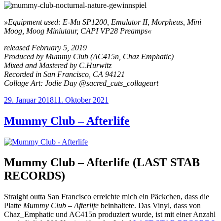
»Equipment used: E-Mu SP1200, Emulator II, Morpheus, Mini
Moog, Moog Miniutaur, CAPI VP28 Preamps«
released February 5, 2019
Produced by Mummy Club (AC415n, Chaz Emphatic)
Mixed and Mastered by C.Hurwitz
Recorded in San Francisco, CA 94121
Collage Art: Jodie Day @sacred_cuts_collageart
Veröffentlicht
29. Januar 2018
11. Oktober 2021
am
Mummy Club – Afterlife
Mummy Club – Afterlife (LAST STAB
RECORDS)
Straight outta San Francisco erreichte mich ein Päckchen, dass die
Platte
Mummy Club – Afterlife
beinhaltete. Das Vinyl, dass von
Chaz_Emphatic und AC415n produziert wurde, ist mit einer Anzahl