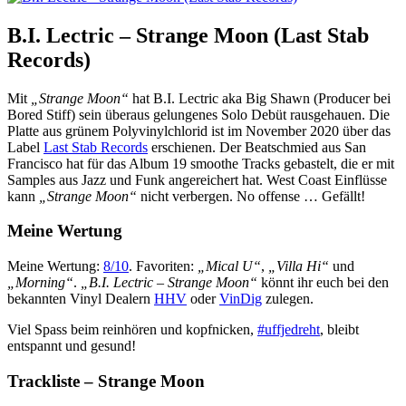
B.I. Lectric – Strange Moon (Last Stab
Records)
Mit
„Strange Moon“
hat B.I. Lectric aka Big Shawn (Producer bei
Bored Stiff) sein überaus gelungenes Solo Debüt rausgehauen. Die
Platte aus grünem Polyvinylchlorid ist im November 2020 über das
Label
Last Stab Records
erschienen. Der Beatschmied aus San
Francisco hat für das Album 19 smoothe Tracks gebastelt, die er mit
Samples aus Jazz und Funk angereichert hat. West Coast Einflüsse
kann
„Strange Moon“
nicht verbergen. No offense … Gefällt!
Meine Wertung
Meine Wertung:
8/10
. Favoriten:
„Mical U“
,
„Villa Hi“
und
„Morning“
.
„B.I. Lectric – Strange Moon“
könnt ihr euch bei den
bekannten Vinyl Dealern
HHV
oder
VinDig
zulegen.
Viel Spass beim reinhören und kopfnicken,
#uffjedreht
, bleibt
entspannt und gesund!
Trackliste – Strange Moon