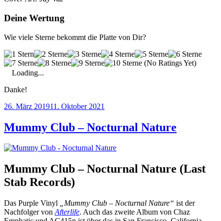
Deine Wertung
Wie viele Sterne bekommt die Platte von Dir?
(No Ratings Yet)
Loading...
Danke!
Veröffentlicht
26. März 2019
11. Oktober 2021
am
Mummy Club – Nocturnal Nature
Mummy Club – Nocturnal Nature (Last
Stab Records)
Das Purple Vinyl
„Mummy Club – Nocturnal Nature“
ist der
Nachfolger von
Afterlife
. Auch das zweite Album von Chaz
Emphatic und AC415n ist über das in San Francisco, California,