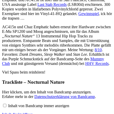
USA ansässige Label
Last Stab Records
‎(LSR004) erschienen. 300
Kopien wurden in lilafarbenes Polyvinylchlorid gepresst. Zwei
Exemplare sind hier im Vinyl-41-HQ gelandet.
Gewinnspiel
, ick hör
die trapsen …
AC415n und Chaz Emphatic haben erneut ihre Hardware zwischen
E-Mu SP1200 und Moog angeschmissen, um für das Album
„Nocturnal Nature“
13 Instrumental Hip Hop Tracks zu
produzieren. Entspannte Beats und Samples, die mit Unterstützung
von einigen Synthies sehr melodiös rüberkommen. Die Platte gefällt
mir um einiges besser als der Vorgänger. Meine Wertung:
8/10
.
Favoriten:
Dank Dreams
,
Sleep Walker
und
Stan Lee
. Erhältlich ist
das Purple Schmuckstück auf der Bandcamp-Seite des
Mummy
Club
und mit günstigerem Versand (demnächst) bei
HHV Records
.
Viel Spass beim reinhören!
Trackliste – Nocturnal Nature
Inhalt
Hier klicken, um den Inhalt von Bandcamp anzuzeigen.
von
Erfahre mehr in der
Datenschutzerklärung von Bandcamp
.
Bandcamp
anzeigen
Inhalt von Bandcamp immer anzeigen