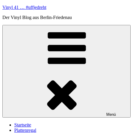
Zum
Vinyl 41 … #uffjedreht
Inhalt
Der Vinyl Blog aus Berlin-Friedenau
springen
Menü
Startseite
Plattenregal