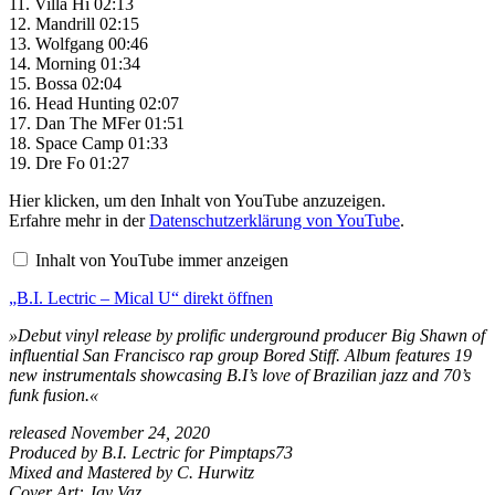
11. Villa Hi 02:13
12. Mandrill 02:15
13. Wolfgang 00:46
14. Morning 01:34
15. Bossa 02:04
16. Head Hunting 02:07
17. Dan The MFer 01:51
18. Space Camp 01:33
19. Dre Fo 01:27
„B.I.
Hier klicken, um den Inhalt von YouTube anzuzeigen.
Lectric
Erfahre mehr in der
Datenschutzerklärung von YouTube
.
–
Mical
Inhalt von YouTube immer anzeigen
U“
von
„B.I. Lectric – Mical U“ direkt öffnen
YouTube
anzeigen
»Debut vinyl release by prolific underground producer Big Shawn of
influential San Francisco rap group Bored Stiff. Album features 19
new instrumentals showcasing B.I’s love of Brazilian jazz and 70’s
funk fusion.«
released November 24, 2020
Produced by B.I. Lectric for Pimptaps73
Mixed and Mastered by C. Hurwitz
Cover Art: Jay Vaz