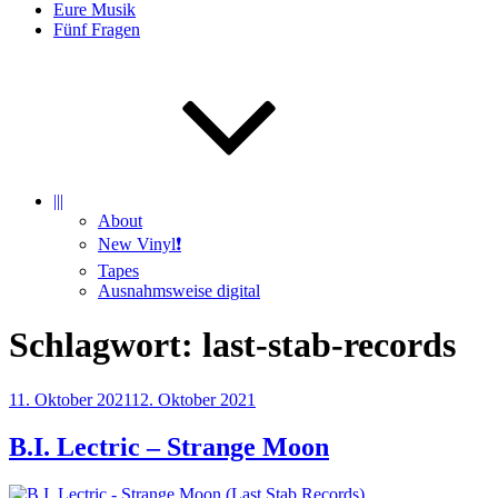
Eure Musik
Fünf Fragen
|||
About
New Vinyl❗️
Tapes
Ausnahmsweise digital
Schlagwort:
last-stab-records
Veröffentlicht
11. Oktober 2021
12. Oktober 2021
am
B.I. Lectric – Strange Moon