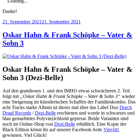
Loading...
Danke!
Veröffentlicht
21. September 2021
21. September 2021
am
Oskar Hahn & Frank Schöpke – Vater &
Sohn 3
Oskar Hahn & Frank Schöpke – Vater &
Sohn 3 (Dezi-Belle)
Auf den grandiosen 1. und den IMHO etwas schwächeren 2. Teil
folgt mit
„Oskar Hahn & Frank Schöpke – Vater & Sohn 3“
wieder
eine Steigerung im künstlerischen Schaffen der Familienkombo. Das
acht Tracks starke Album ist dieses mal über das Label Duo
Durch
Drauf Records
/
Dezi-Belle
erschienen und wurde in schwarzes und
blau gemarbletes Polyvinylchlorid gepresst. Beide Varianten sind
noch im Online-Shop von
Dezi-Belle
erhältlich. Eine Kopie der
Black Edition könnt ihr auf unserer Facebook-Seite
Vinyl41
gewinnen. Viel Glück!