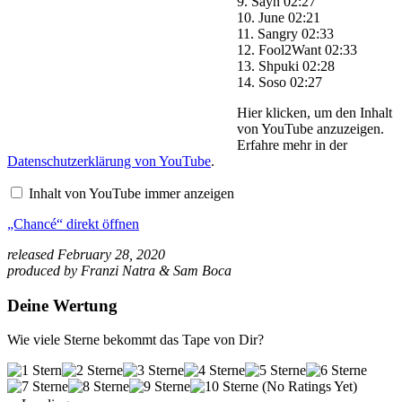
9. Sayn 02:27
10. June 02:21
11. Sangry 02:33
12. Fool2Want 02:33
13. Shpuki 02:28
14. Soso 02:27
„Chancé“
Hier klicken, um den Inhalt
von
von YouTube anzuzeigen.
YouTube
Erfahre mehr in der
anzeigen
Datenschutzerklärung von YouTube
.
Inhalt von YouTube immer anzeigen
„Chancé“ direkt öffnen
released February 28, 2020
produced by Franzi Natra & Sam Boca
Deine Wertung
Wie viele Sterne bekommt das Tape von Dir?
(No Ratings Yet)