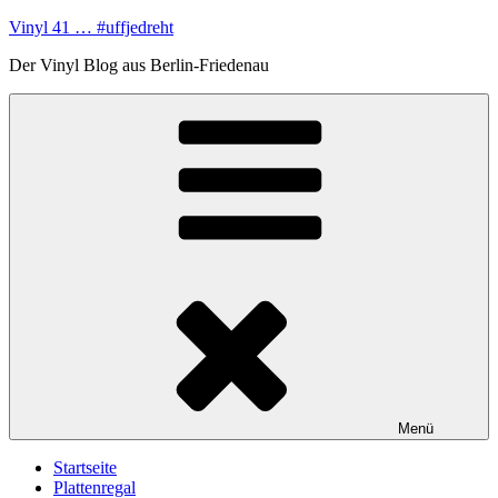
Zum
Vinyl 41 … #uffjedreht
Inhalt
Der Vinyl Blog aus Berlin-Friedenau
springen
Menü
Startseite
Plattenregal