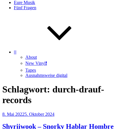
Eure Musik
Fünf Fragen
|||
About
New Vinyl❗️
Tapes
Ausnahmsweise digital
Schlagwort:
durch-drauf-
records
Veröffentlicht
8. Mai 2022
5. Oktober 2024
am
Shyriiwook – Snorky Hablar Hombre