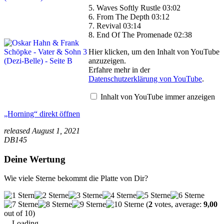
5. Waves Softly Rustle 03:02
6. From The Depth 03:12
7. Revival 03:14
8. End Of The Promenade 02:38
„Horning“
Hier klicken, um den Inhalt von YouTube
von
anzuzeigen.
YouTube
Erfahre mehr in der
anzeigen
Datenschutzerklärung von YouTube
.
Inhalt von YouTube immer anzeigen
„Horning“ direkt öffnen
released August 1, 2021
DB145
Deine Wertung
Wie viele Sterne bekommt die Platte von Dir?
(
2
votes, average:
9,00
out of 10)
Loading...