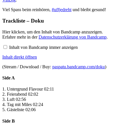
Viel Spass beim reinhören,
#uffjedreht
und bleibt gesund!
Trackliste – Doku
Inhalt
Hier klicken, um den Inhalt von Bandcamp anzuzeigen.
von
Erfahre mehr in der
Datenschutzerklärung von Bandcamp
.
Bandcamp
anzeigen
Inhalt von Bandcamp immer anzeigen
Inhalt direkt öffnen
(Stream / Download / Buy:
paspatu.bandcamp.com/doku
)
Side A
1. Untergrund Flavour 02:11
2. Feierabend 02:02
3. Luft 02:56
4. Tag mit Miles 02:24
5. Gästeliste 02:06
Side B