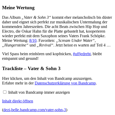
Meine Wertung
Das Album
„Vater & Sohn 3“
kommt eher melancholisch bis düster
daher und eignet sich perfekt zur musikalischen Untermalung der
kommenden Jahreszeiten. Die acht Beats zwischen Hip Hop und
Electro, die Oskar Hahn für die Platte gebastelt hat, kooperieren
wieder perfekt mit dem Saxophon seines Vaters Frank Schöpke.
Meine Wertung:
8/10
. Favoriten:
„Scream Under Water“
,
„Hungersteine“
und
„Revival“
. Jetzt heisst es warten auf Teil 4 …
Viel Spass beim reinhören und kopfnicken,
#uffjedreht
, bleibt
entspannt und gesund!
Trackliste – Vater & Sohn 3
Inhalt
Hier klicken, um den Inhalt von Bandcamp anzuzeigen.
von
Erfahre mehr in der
Datenschutzerklärung von Bandcamp
.
Bandcamp
anzeigen
Inhalt von Bandcamp immer anzeigen
Inhalt direkt öffnen
(
dezi-belle.bandcamp.com/vater-sohn-3
)