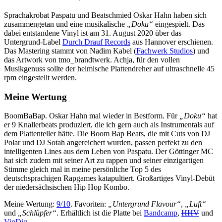
Sprachakrobat Paspatu und Beatschmied Oskar Hahn haben sich
zusammengetan und eine musikalische
„Doku“
eingespielt. Das
dabei entstandene Vinyl ist am 31. August 2020 über das
Untergrund-Label
Durch Drauf Records
aus Hannover erschienen.
Das Mastering stammt von Nadim Kabel (
Fachwerk Studios
) und
das Artwork von tmo_brandtwerk. Achja, für den vollen
Musikgenuss sollte der heimische Plattendreher auf ultraschnelle 45
rpm eingestellt werden.
Meine Wertung
BoomBaBap. Oskar Hahn mal wieder in Bestform. Für
„Doku“
hat
er 9 Knallerbeats produziert, die ich gern auch als Instrumentals auf
dem Plattenteller hätte. Die Boom Bap Beats, die mit Cuts von DJ
Polar und DJ Sotah angereichert wurden, passen perfekt zu den
intelligenten Lines aus dem Leben von Paspatu. Der Göttinger MC
hat sich zudem mit seiner Art zu rappen und seiner einzigartigen
Stimme gleich mal in meine persönliche Top 5 des
deutschsprachigen Rapgames katapultiert. Großartiges Vinyl-Debüt
der niedersächsischen Hip Hop Kombo.
Meine Wertung:
9/10
. Favoriten:
„Untergrund Flavour“
,
„Luft“
und
„Schlüpfer“
. Erhältlich ist die Platte bei
Bandcamp
,
HHV
und
VinDig
.