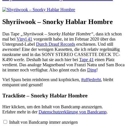
Shyriiwook – Snorky Hablar Hombre
Das Tape
„Shyriiwook – Snorky Hablar Hombre“
, dass ich schon
mal bei
Vinyl 41
vorgestellt habe, ist im Februar 2020 über das
Untergrund-Label
Durch Drauf Records
erschienen. Und still
awesome! Eine der wenigen Kassetten, die ich relativ regelmäßig
rauskrame und in das SONY STEREO CASSETTE DECK TC-
K490 werfe. Deshalb hat sie auch hier bei
Tape 41
einen Platz
verdient. Das analoge Magnetband von Franzi Natra und Sam Boca
ist immer noch verfügbar. Also gönnt euch das
Ding
!
Viel Spass beim reinhören und kopfnicken,
#uffjedreht
, bleibt
entspannt und gesund!
Trackliste – Snorky Hablar Hombre
Inhalt
Hier klicken, um den Inhalt von Bandcamp anzuzeigen.
von
Erfahre mehr in der
Datenschutzerklärung von Bandcamp
.
Bandcamp
anzeigen
Inhalt von Bandcamp immer anzeigen