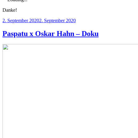
Danke!
Veröffentlicht
2. September 2020
2. September 2020
am
Paspatu x Oskar Hahn – Doku