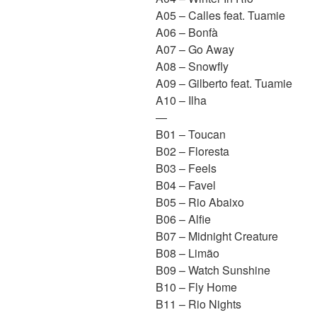
A05 – Calles feat. Tuamie
A06 – Bonfà
A07 – Go Away
A08 – Snowfly
A09 – Gilberto feat. Tuamie
A10 – Ilha
—
B01 – Toucan
B02 – Floresta
B03 – Feels
B04 – Favel
B05 – Rio Abaixo
B06 – Alfie
B07 – Midnight Creature
B08 – Limão
B09 – Watch Sunshine
B10 – Fly Home
B11 – Rio Nights