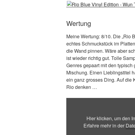
Wertung
Meine Wertung: 8/10. Die „Rio B
echtes Schmuckstück im Platten
die Wand pinnen. Wäre aber sc
ist wieder richtig gut. Tolle S
Genres gepaart mit den typisch 
Mischung. Einen Lieblingstitel h
ein ganz grosses Ding. Auf die
Rio denken …
Inhalt
von
Bandcamp
Hier klicken, um den 
anzeigen
Erfahre mehr in der
Dat