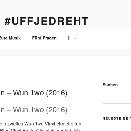
… #UFFJEDREHT
enau
Eure Musik
Fünf Fragen
|||
1
Suchen
ion – Wun Two (2016)
ion – Wun Two (2016)
NEUESTE BE
mein zweites Wun Two Vinyl eingetroffen.
Blue Vinyl Edition“ ist nicht nur farblich