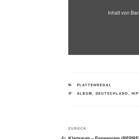
Inhalt von B
KATEGORIEN
PLATTENREGAL
SCHLAGWÖRTER
ALBUM
,
DEUTSCHLAND
,
HI
Beitragsnavigation
Vorheriger
ZURÜCK
Beitrag
Klartraum – Enneagram (REPRE