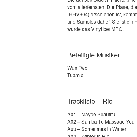
vom allerfeinsten. Die Platte, d
(HHV604) erschienen ist, kommt 
und Samples daher. Sie ist ein 
wurde das Vinyl bei MPO.
Beteiligte Musiker
Wun Two
Tuamie
Trackliste – Rio
A01 – Maybe Beautiful
A02 – Samba To Massage Your
A03 – Sometimes In Winter
A04 – Winter In Rio