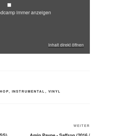
andcamp immer anzeigen
Inhalt direkt öffnen
PHOP
,
INSTRUMENTAL
,
VINYL
Nächster
WEITER
Beitrag
SS)
Amin Payne ‎- Saffron (2016 /