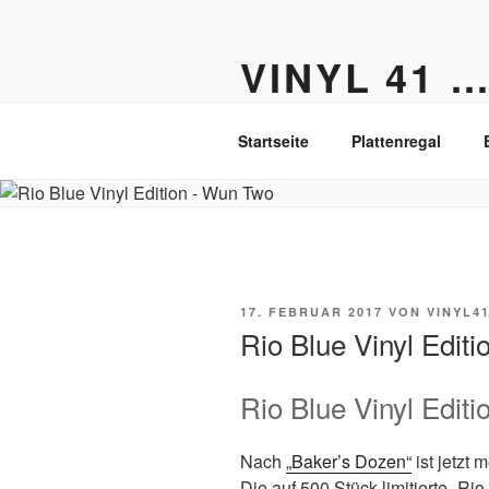
Zum
Inhalt
VINYL 41 
springen
Der Vinyl Blog aus Berlin-Fried
Startseite
Plattenregal
VERÖFFENTLICHT
17. FEBRUAR 2017
VON
VINYL4
AM
Rio Blue Vinyl Edit
Rio Blue Vinyl Edit
Nach
„Baker’s Dozen“
ist jetzt 
Die auf 500 Stück limitierte „Rio 