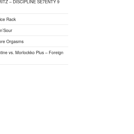
FRITZ – DISCIPLINE SE7ENTY 9
pice Rack
’n’Sour
ore Orgasms
tine vs. Morlockko Plus – Foreign