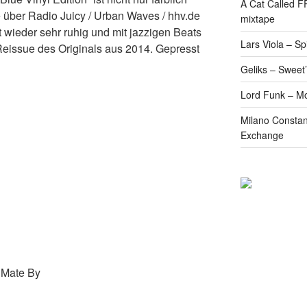
A Cat Called 
ie über Radio Juicy / Urban Waves / hhv.de
mixtape
wieder sehr ruhig und mit jazzigen Beats
Lars Viola – S
Reissue des Originals aus 2014. Gepresst
Geliks – Sweet
Lord Funk – M
Milano Constan
Exchange
 Mate By