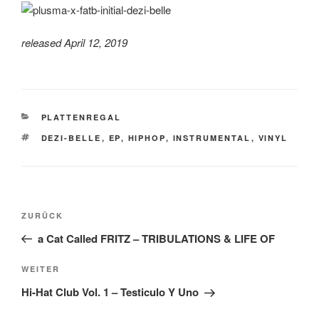
released April 12, 2019
KATEGORIEN
PLATTENREGAL
SCHLAGWÖRTER
DEZI-BELLE
,
EP
,
HIPHOP
,
INSTRUMENTAL
,
VINYL
Beitragsnavigation
Vorheriger
ZURÜCK
Beitrag
a Cat Called FRITZ – TRIBULATIONS & LIFE OF
Nächster
WEITER
Beitrag
Hi​-​Hat Club Vol. 1 – Testiculo Y Uno