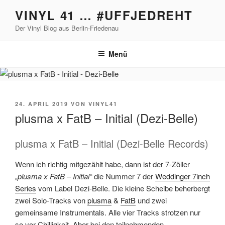
Zum
VINYL 41 … #UFFJEDREHT
Inhalt
Der Vinyl Blog aus Berlin-Friedenau
springen
Menü
VERÖFFENTLICHT
24. APRIL 2019
VON
VINYL41
AM
plusma x FatB – Initial (Dezi-Belle)
plusma x FatB – Initial (Dezi-Belle Records)
Wenn ich richtig mitgezählt habe, dann ist der 7-Zöller
„plusma x FatB – Initial“
die Nummer 7 der
Weddinger 7inch
Series
vom Label Dezi-Belle. Die kleine Scheibe beherbergt
zwei Solo-Tracks von
plusma
&
FatB
und zwei
gemeinsame Instrumentals. Alle vier Tracks strotzen nur
so vor Chilligkeit. Aber bei den teilnehmenden