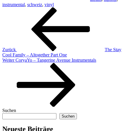
instrumental
,
schweiz
,
vinyl
Beitragsnavigation
Vorheriger
Beitrag
Zurück
The Stay
Cool Family – Altogether Part One
Nächster
Weiter
CoryaYo – Tangerine Avenue Instrumentals
Beitrag
Suchen
Suchen
Neueste Beiträge