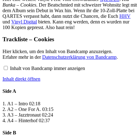
Bunka – Cookies
. Der Beatschmied mit schweizer Wohnsitz legt mit
dem Album sein Debut in Wax hin. Wenn ihr die 10-Zoll-Platte bei
QARTES verpasst habt, dann nutzt die Chancen, die Euch
HHV
und
Vinyl Digital
bieten. Kann eng werden, denn es wurden nur
100 Kopien gepresst. Also haut rein!
Trackliste – Cookies
Inhalt
Hier klicken, um den Inhalt von Bandcamp anzuzeigen.
von
Erfahre mehr in der
Datenschutzerklärung von Bandcamp
.
Bandcamp
anzeigen
Inhalt von Bandcamp immer anzeigen
Inhalt direkt öffnen
Side A
1. A1 – Intro 02:18
2. A2 – One For A. 03:15
3. A3 – Jazztronaut 02:24
4. A4 – Hinterhof 02:37
Side B