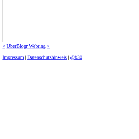
<
UberBlogr Webring
>
Impressum
|
Datenschutzhinweis
|
@b30