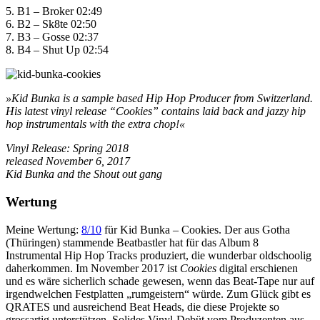
5. B1 – Broker 02:49
6. B2 – Sk8te 02:50
7. B3 – Gosse 02:37
8. B4 – Shut Up 02:54
»Kid Bunka is a sample based Hip Hop Producer from Switzerland.
His latest vinyl release “Cookies” contains laid back and jazzy hip
hop instrumentals with the extra chop!«
Vinyl Release: Spring 2018
released November 6, 2017
Kid Bunka and the Shout out gang
Wertung
Meine Wertung:
8/10
für Kid Bunka – Cookies. Der aus Gotha
(Thüringen) stammende Beatbastler hat für das Album 8
Instrumental Hip Hop Tracks produziert, die wunderbar oldschoolig
daherkommen. Im November 2017 ist
Cookies
digital erschienen
und es wäre sicherlich schade gewesen, wenn das Beat-Tape nur auf
irgendwelchen Festplatten „rumgeistern“ würde. Zum Glück gibt es
QRATES und ausreichend Beat Heads, die diese Projekte so
grossartig unterstützen. Solides Vinyl-Debüt vom Produzenten aus