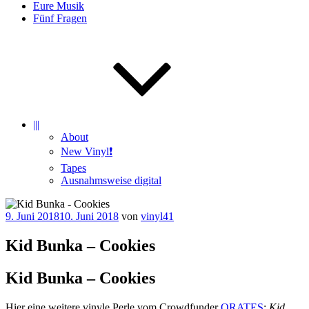
Eure Musik
Fünf Fragen
|||
About
New Vinyl❗️
Tapes
Ausnahmsweise digital
Veröffentlicht
9. Juni 2018
10. Juni 2018
von
vinyl41
am
Kid Bunka – Cookies
Kid Bunka – Cookies
Hier eine weitere vinyle Perle vom Crowdfunder
QRATES
:
Kid