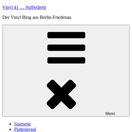
Zum
Vinyl 41 … #uffjedreht
Inhalt
Der Vinyl Blog aus Berlin-Friedenau
springen
Menü
Startseite
Plattenregal