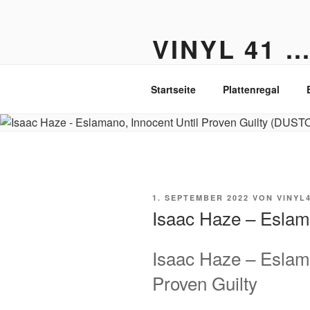
Zum
Inhalt
VINYL 41 
springen
Der Vinyl Blog aus Berlin-Fried
Startseite
Plattenregal
VERÖFFENTLICHT
1. SEPTEMBER 2022
VON
VINYL
AM
Isaac Haze – Esla
Isaac Haze – Eslama
Proven Guilty