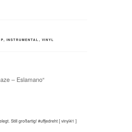
OP
,
INSTRUMENTAL
,
VINYL
Haze – Eslamano“
t. Still großartig! #uffjedreht [ vinyl41 ]