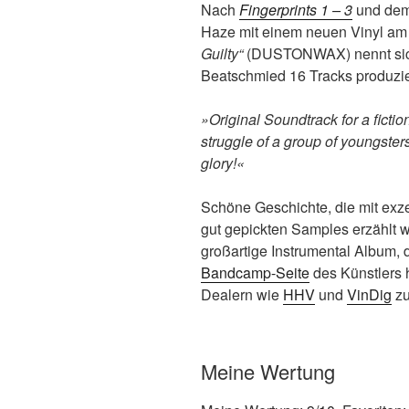
Nach
Fingerprints 1 – 3
und dem
Haze mit einem neuen Vinyl am 
Guilty“
(DUSTONWAX) nennt sich d
Beatschmied 16 Tracks produzier
»Original Soundtrack for a fiction
struggle of a group of youngsters
glory!«
Schöne Geschichte, die mit exz
gut gepickten Samples erzählt 
großartige Instrumental Album, da
Bandcamp-Seite
des Künstlers 
Dealern wie
HHV
und
VinDig
zu
Meine Wertung