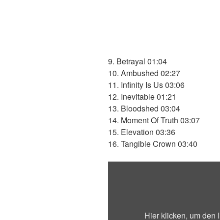
9. Betrayal 01:04
10. Ambushed 02:27
11. Infinity Is Us 03:06
12. Inevitable 01:21
13. Bloodshed 03:04
14. Moment Of Truth 03:07
15. Elevation 03:36
16. Tangible Crown 03:40
„Isaac
Haze
–
Ambushed“
von
Hier klicken, um den