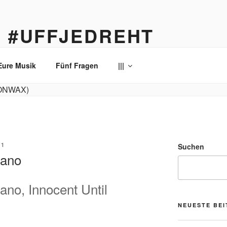
… #UFFJEDREHT
enau
Eure Musik
Fünf Fragen
|||
41
Suchen
mano
no, Innocent Until
NEUESTE BE