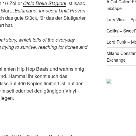
A Cat Called 
 10-Zöller
Ciclo Delle Stagioni
ist Isaac
mixtape
Start.
„Eslamano, Innocent Until Proven
as gute Stück, für das der Stuttgarter
Lars Viola – S
t hat.
Geliks – Sweet
al story, which tells of the everyday
Lord Funk – M
 trying to survive, reaching for riches and
Milano Constan
Exchange
ellenten Hip Hop Beats und wahnsinnig
wird. Hamma! Ihr könnt euch das
ss auf 400 Kopien limitiert ist, auf der
himself oder bei den gängigen Vinyl-
legen.