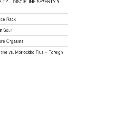
FRITZ – DISCIPLINE SE7ENTY 9
pice Rack
’n’Sour
ore Orgasms
tine vs. Morlockko Plus – Foreign