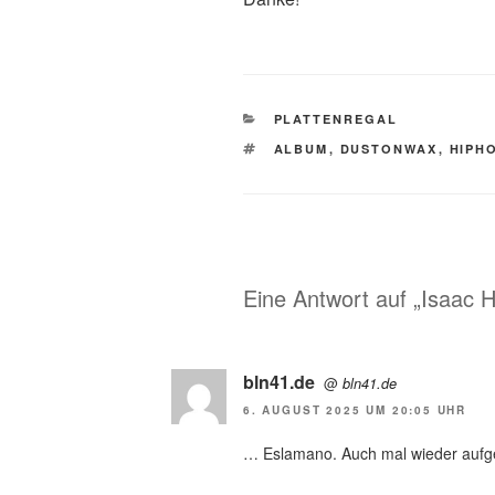
KATEGORIEN
PLATTENREGAL
SCHLAGWÖRTER
ALBUM
,
DUSTONWAX
,
HIPH
Eine Antwort auf „Isaac 
bln41.de
@
bln41.de
6. AUGUST 2025 UM 20:05 UHR
… Eslamano. Auch mal wieder aufgeleg