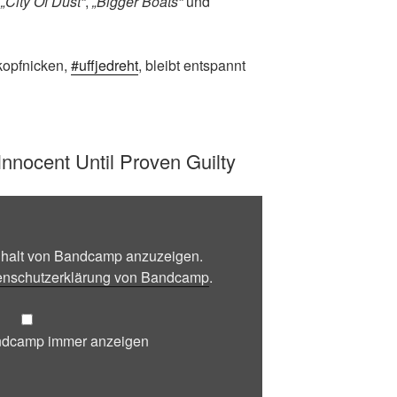
:
„City Of Dust“
,
„Bigger Boats“
und
kopfnicken,
#uffjedreht
, bleibt entspannt
Innocent Until Proven Guilty
Inhalt von Bandcamp anzuzeigen.
enschutzerklärung von Bandcamp
.
andcamp immer anzeigen