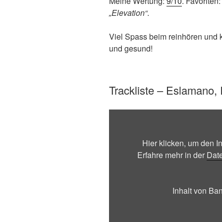
Meine Wertung:
9/10
. Favoriten
„Elevation“
.
Viel Spass beim reinhören und 
und gesund!
Trackliste – Eslamano, 
Inhalt
von
Bandcamp
Hier klicken, um den 
anzeigen
Erfahre mehr in der
Dat
Inhalt von B