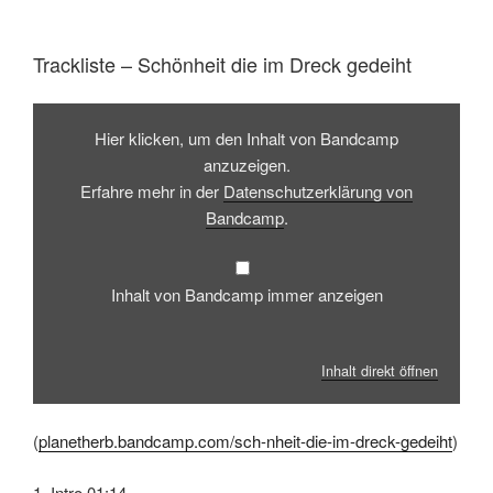
Trackliste – Schönheit die im Dreck gedeiht
Inhalt
von
Hier klicken, um den Inhalt von Bandcamp
Bandcamp
anzeigen
anzuzeigen.
Erfahre mehr in der
Datenschutzerklärung von
Bandcamp
.
Inhalt von Bandcamp immer anzeigen
Inhalt direkt öffnen
(
planetherb.bandcamp.com/sch-nheit-die-im-dreck-gedeiht
)
1. Intro 01:14