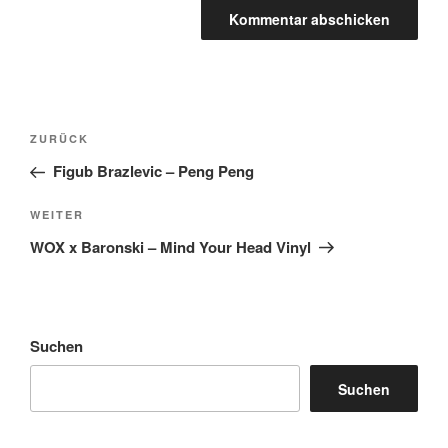
Beitragsnavigation
Vorheriger
ZURÜCK
Beitrag
Figub Brazlevic – Peng Peng
Nächster
WEITER
Beitrag
WOX x Baronski – Mind Your Head Vinyl
Suchen
Suchen