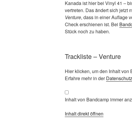
Kanada ist hier bei Vinyl 41 – b
vertreten. Das ändert sich jetzt
Venture
, dass in einer Auflage 
Check erschienen ist. Bei
Band
Stück noch zu haben.
Trackliste – Venture
Inhalt
Hier klicken, um den Inhalt vo
von
Erfahre mehr in der
Datenschut
Bandcamp
anzeigen
Inhalt von Bandcamp immer an
Inhalt direkt öffnen