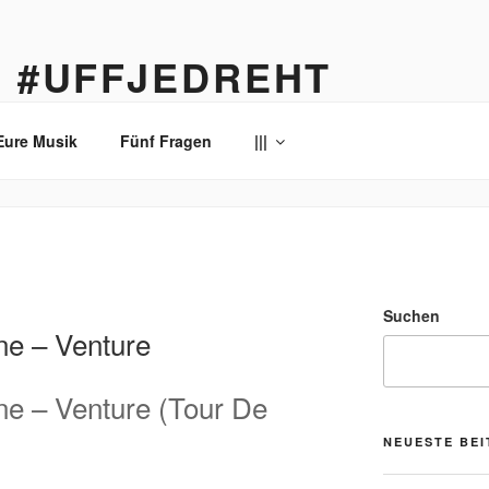
… #UFFJEDREHT
enau
Eure Musik
Fünf Fragen
|||
Suchen
e – Venture
e – Venture (Tour De
NEUESTE BE