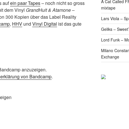
A Cat Called 
is auf
ein paar Tapes
– noch nicht so gross
mixtape
 mit dem Vinyl
GrandHuit & Atamone –
von 300 Kopien über das Label Reality
Lars Viola – S
camp
,
HHV
und
Vinyl Digital
ist das gute
Geliks – Sweet
Lord Funk – M
Milano Constan
Exchange
n Bandcamp anzuzeigen.
zerklärung von Bandcamp
.
zeigen