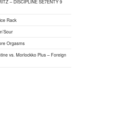
FRITZ – DISCIPLINE SE7ENTY 9
pice Rack
’n’Sour
ore Orgasms
tine vs. Morlockko Plus – Foreign