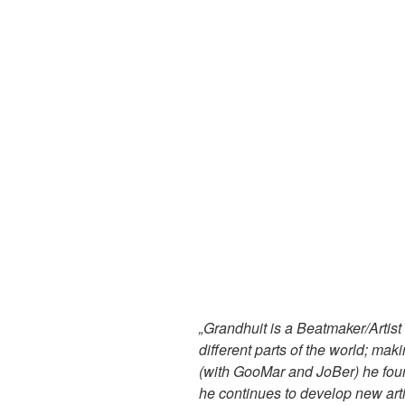
„Grandhuit is a Beatmaker/Artist 
different parts of the world; ma
(with GooMar and JoBer) he foun
he continues to develop new arti