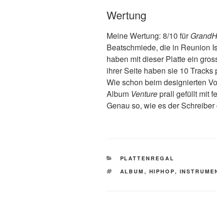
Wertung
Meine Wertung: 8/10 für
GrandH
Beatschmiede, die in Reunion I
haben mit dieser Platte ein gros
ihrer Seite haben sie 10 Tracks
Wie schon beim designierten V
Album
Venture
prall gefüllt mit
Genau so, wie es der Schreiber 
KATEGORIEN
PLATTENREGAL
SCHLAGWÖRTER
ALBUM
,
HIPHOP
,
INSTRUME