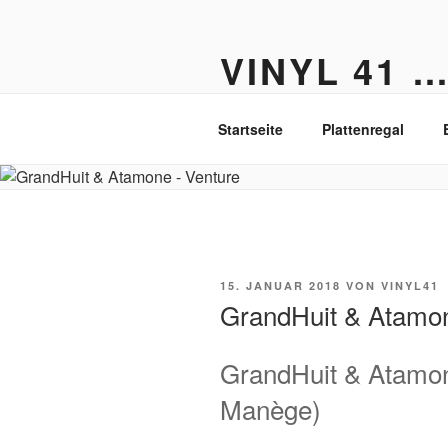
Zum
Inhalt
VINYL 41 
springen
Der Vinyl Blog aus Berlin-Fried
Startseite
Plattenregal
VERÖFFENTLICHT
15. JANUAR 2018
VON
VINYL41
AM
GrandHuit & Atamon
GrandHuit & Atamon
Manège)