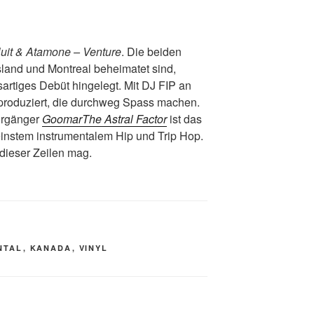
uit & Atamone – Venture
. Die beiden
sland und Montreal beheimatet sind,
sartiges Debüt hingelegt. Mit DJ FIP an
 produziert, die durchweg Spass machen.
orgänger
GoomarThe Astral Factor
ist das
 feinstem instrumentalem Hip und Trip Hop.
dieser Zeilen mag.
NTAL
,
KANADA
,
VINYL