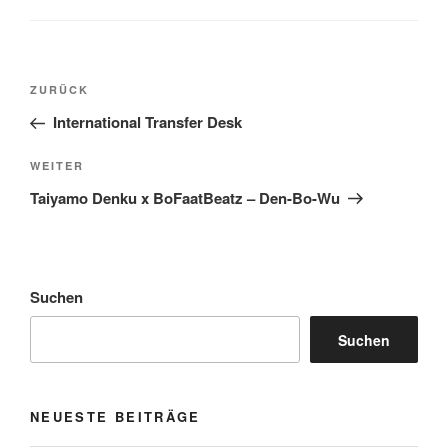
Beitragsnavigation
Vorheriger
ZURÜCK
Beitrag
International Transfer Desk
Nächster
WEITER
Beitrag
Taiyamo Denku x BoFaatBeatz – Den-Bo-Wu
Suchen
Suchen
NEUESTE BEITRÄGE