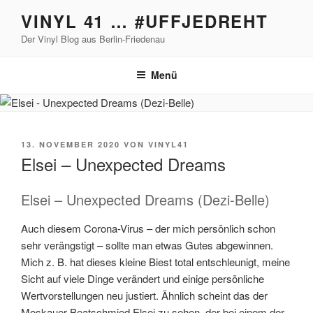
Zum
VINYL 41 … #UFFJEDREHT
Inhalt
Der Vinyl Blog aus Berlin-Friedenau
springen
Menü
VERÖFFENTLICHT
13. NOVEMBER 2020
VON
VINYL41
AM
Elsei – Unexpected Dreams
Elsei – Unexpected Dreams (Dezi-Belle)
Auch diesem Corona-Virus – der mich persönlich schon
sehr verängstigt – sollte man etwas Gutes abgewinnen.
Mich z. B. hat dieses kleine Biest total entschleunigt, meine
Sicht auf viele Dinge verändert und einige persönliche
Wertvorstellungen neu justiert. Ähnlich scheint das der
Moskauer Beatschmied Elsei zu sehen, der bei einem der