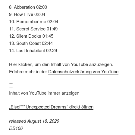
8. Abberation 02:00
9. How I live 02:04
10. Remember me 02:04
11. Secret Service 01:49
12. Silent Docks 01:45
13. South Coast 02:44
14. Last Inhabitant 02:29
„Elsei***Unexpected
Hier klicken, um den Inhalt von YouTube anzuzeigen.
Dreams“
von
Erfahre mehr in der
Datenschutzerklärung von YouTube
.
YouTube
anzeigen
Inhalt von YouTube immer anzeigen
„Elsei***Unexpected Dreams“ direkt öffnen
released August 18, 2020
DB106