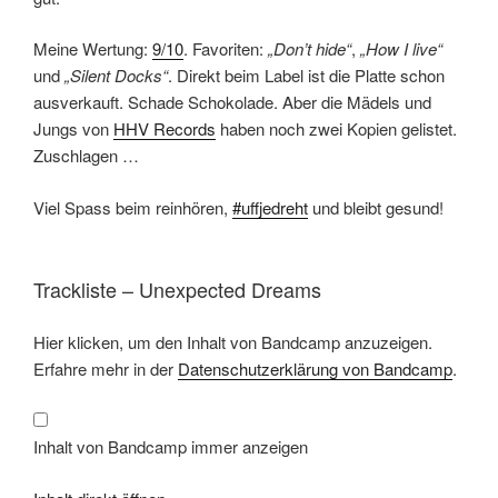
Meine Wertung:
9/10
. Favoriten:
„Don’t hide“
,
„How I live“
und
„Silent Docks“
. Direkt beim Label ist die Platte schon
ausverkauft. Schade Schokolade. Aber die Mädels und
Jungs von
HHV Records
haben noch zwei Kopien gelistet.
Zuschlagen …
Viel Spass beim reinhören,
#uffjedreht
und bleibt gesund!
Trackliste – Unexpected Dreams
Inhalt
Hier klicken, um den Inhalt von Bandcamp anzuzeigen.
von
Bandcamp
Erfahre mehr in der
Datenschutzerklärung von Bandcamp
.
anzeigen
Inhalt von Bandcamp immer anzeigen