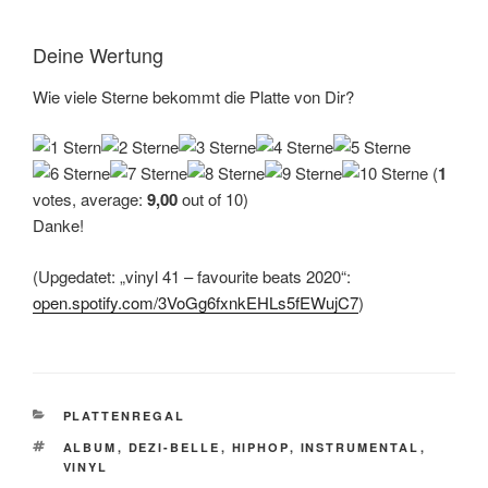
Deine Wertung
Wie viele Sterne bekommt die Platte von Dir?
(
1
votes, average:
9,00
out of 10)
Danke!
(Upgedatet: „vinyl 41 – favourite beats 2020“:
open.spotify.com/3VoGg6fxnkEHLs5fEWujC7
)
KATEGORIEN
PLATTENREGAL
SCHLAGWÖRTER
ALBUM
,
DEZI-BELLE
,
HIPHOP
,
INSTRUMENTAL
,
VINYL