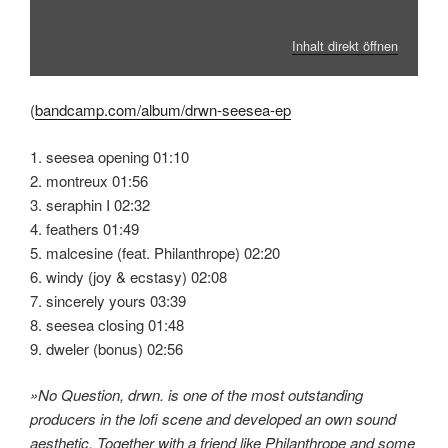
Inhalt direkt öffnen
(
bandcamp.com/album/drwn-seesea-ep
1. seesea opening 01:10
2. montreux 01:56
3. seraphin I 02:32
4. feathers 01:49
5. malcesine (feat. Philanthrope) 02:20
6. windy (joy & ecstasy) 02:08
7. sincerely yours 03:39
8. seesea closing 01:48
9. dweler (bonus) 02:56
»No Question, drwn. is one of the most outstanding
producers in the lofi scene and developed an own sound
aesthetic. Together with a friend like Philanthrope and some