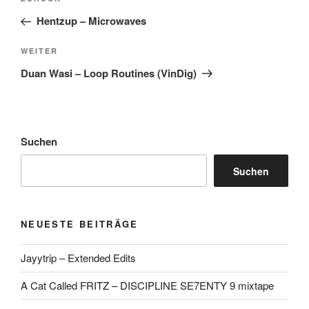
Vorheriger
Beitrag
Hentzup – Microwaves
Nächster
WEITER
Beitrag
Duan Wasi – Loop Routines (VinDig)
Suchen
Suchen
NEUESTE BEITRÄGE
Jayytrip – Extended Edits
A Cat Called FRITZ – DISCIPLINE SE7ENTY 9 mixtape