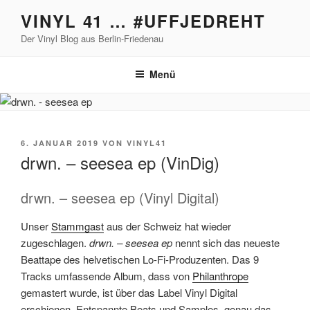
Zum
VINYL 41 … #UFFJEDREHT
Inhalt
Der Vinyl Blog aus Berlin-Friedenau
springen
Menü
VERÖFFENTLICHT
6. JANUAR 2019
VON
VINYL41
AM
drwn. – seesea ep (VinDig)
drwn. – seesea ep (Vinyl Digital)
Unser
Stammgast
aus der Schweiz hat wieder
zugeschlagen.
drwn. – seesea ep
nennt sich das neueste
Beattape des helvetischen Lo-Fi-Produzenten. Das 9
Tracks umfassende Album, dass von
Philanthrope
gemastert wurde, ist über das Label Vinyl Digital
erschienen. Entspannte Beats und Samples, genau das,