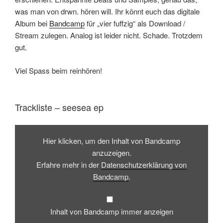
was man von drwn. hören will. Ihr könnt euch das digitale
Album bei
Bandcamp
für „vier fuffzig“ als Download /
Stream zulegen. Analog ist leider nicht. Schade. Trotzdem
gut.
Viel Spass beim reinhören!
Trackliste – seesea ep
Inhalt
von
Hier klicken, um den Inhalt von Bandcamp
Bandcamp
anzeigen
anzuzeigen.
Erfahre mehr in der
Datenschutzerklärung von
Bandcamp
.
Inhalt von Bandcamp immer anzeigen