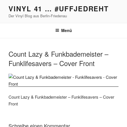
Zum
VINYL 41 … #UFFJEDREHT
Inhalt
Der Vinyl Blog aus Berlin-Friedenau
springen
Menü
Count Lazy & Funkbademeister –
Funklifesavers – Cover Front
Count Lazy & Funkbademeister – Funklifesavers – Cover
Front
Schreibe einen Kommentar