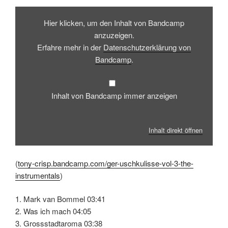
Inhalt
von
Hier klicken, um den Inhalt von Bandcamp
Bandcamp
anzeigen
anzuzeigen.
Erfahre mehr in der
Datenschutzerklärung von
Bandcamp
.
Inhalt von Bandcamp immer anzeigen
Inhalt direkt öffnen
(
tony-crisp.bandcamp.com/ger-uschkulisse-vol-3-the-
instrumentals
)
1. Mark van Bommel 03:41
2. Was ich mach 04:05
3. Grossstadtaroma 03:38