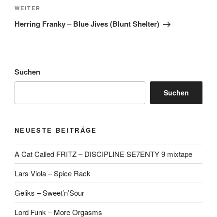
Nächster
WEITER
Beitrag
Herring Franky – Blue Jives (Blunt Shelter)
Suchen
Suchen
NEUESTE BEITRÄGE
A Cat Called FRITZ – DISCIPLINE SE7ENTY 9 mixtape
Lars Viola – Spice Rack
Geliks – Sweet’n’Sour
Lord Funk – More Orgasms