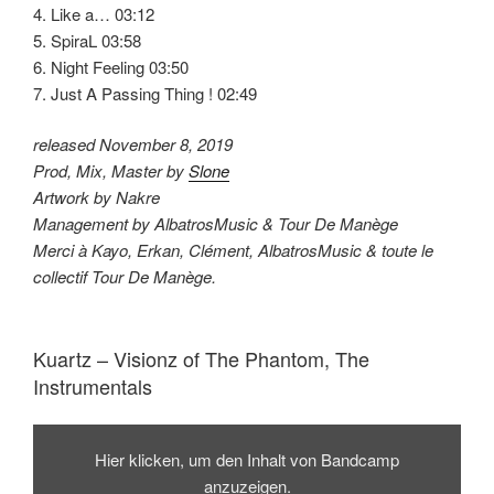
4. Like a… 03:12
5. SpiraL 03:58
6. Night Feeling 03:50
7. Just A Passing Thing ! 02:49
released November 8, 2019
Prod, Mix, Master by
Slone
Artwork by Nakre
Management by AlbatrosMusic & Tour De Manège
Merci à Kayo, Erkan, Clément, AlbatrosMusic & toute le
collectif Tour De Manège.
Kuartz – Visionz of The Phantom, The
Instrumentals
Inhalt
von
Hier klicken, um den Inhalt von Bandcamp
Bandcamp
anzeigen
anzuzeigen.