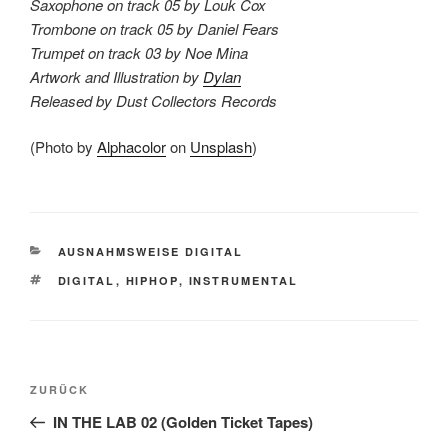
Saxophone on track 05 by Louk Cox
Trombone on track 05 by Daniel Fears
Trumpet on track 03 by Noe Mina
Artwork and Illustration by
Dylan
Released by Dust Collectors Records
(Photo by
Alphacolor
on
Unsplash
)
KATEGORIEN
AUSNAHMSWEISE DIGITAL
SCHLAGWÖRTER
DIGITAL
,
HIPHOP
,
INSTRUMENTAL
Beitragsnavigation
Vorheriger
ZURÜCK
Beitrag
IN THE LAB 02 (Golden Ticket Tapes)