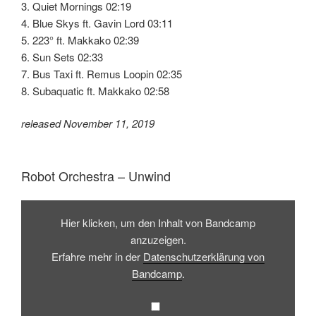
3. Quiet Mornings 02:19
4. Blue Skys ft. Gavin Lord 03:11
5. 223° ft. Makkako 02:39
6. Sun Sets 02:33
7. Bus Taxi ft. Remus Loopin 02:35
8. Subaquatic ft. Makkako 02:58
released November 11, 2019
Robot Orchestra – Unwind
Inhalt
von
Hier klicken, um den Inhalt von Bandcamp
Bandcamp
anzeigen
anzuzeigen.
Erfahre mehr in der
Datenschutzerklärung von
Bandcamp
.