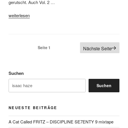
gerutscht. Auch Vol. 2 …
„Isaac
weiterlesen
Haze
–
Fingerprints
Vol.
Seitennummerierung
Seite
1
Nächste Seite
2“
der
Beiträge
Suchen
Suchen
NEUESTE BEITRÄGE
A Cat Called FRITZ – DISCIPLINE SE7ENTY 9 mixtape