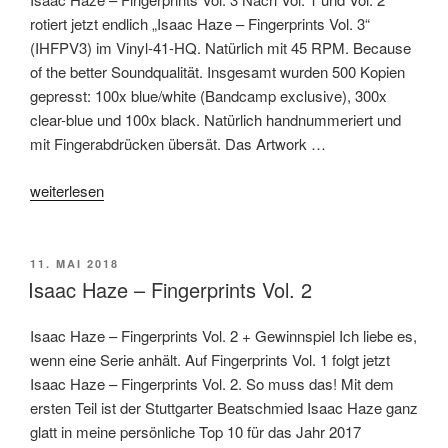
rotiert jetzt endlich „Isaac Haze – Fingerprints Vol. 3“
(IHFPV3) im Vinyl-41-HQ. Natürlich mit 45 RPM. Because
of the better Soundqualität. Insgesamt wurden 500 Kopien
gepresst: 100x blue/white (Bandcamp exclusive), 300x
clear-blue und 100x black. Natürlich handnummeriert und
mit Fingerabdrücken übersät. Das Artwork …
„Isaac
weiterlesen
Haze
–
Fingerprints
VERÖFFENTLICHT
11. MAI 2018
AM
Vol.
Isaac Haze – Fingerprints Vol. 2
3“
Isaac Haze – Fingerprints Vol. 2 + Gewinnspiel Ich liebe es,
wenn eine Serie anhält. Auf Fingerprints Vol. 1 folgt jetzt
Isaac Haze – Fingerprints Vol. 2. So muss das! Mit dem
ersten Teil ist der Stuttgarter Beatschmied Isaac Haze ganz
glatt in meine persönliche Top 10 für das Jahr 2017