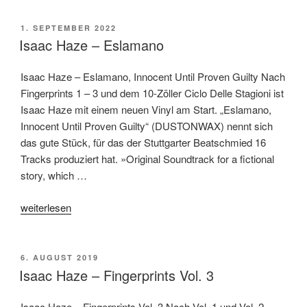
–
Eslamano
VERÖFFENTLICHT
1. SEPTEMBER 2022
AM
(Tape)“
Isaac Haze – Eslamano
Isaac Haze – Eslamano, Innocent Until Proven Guilty Nach
Fingerprints 1 – 3 und dem 10-Zöller Ciclo Delle Stagioni ist
Isaac Haze mit einem neuen Vinyl am Start. „Eslamano,
Innocent Until Proven Guilty“ (DUSTONWAX) nennt sich
das gute Stück, für das der Stuttgarter Beatschmied 16
Tracks produziert hat. »Original Soundtrack for a fictional
story, which …
„Isaac
weiterlesen
Haze
–
Eslamano“
VERÖFFENTLICHT
6. AUGUST 2019
AM
Isaac Haze – Fingerprints Vol. 3
Isaac Haze – Fingerprints Vol. 3 Nach Vol. 1 und Vol. 2