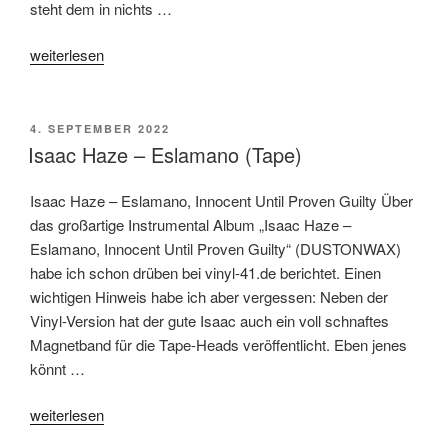
steht dem in nichts …
„Isaac
weiterlesen
Haze
–
Eslamano
VERÖFFENTLICHT
4. SEPTEMBER 2022
AM
2“
Isaac Haze – Eslamano (Tape)
Isaac Haze – Eslamano, Innocent Until Proven Guilty Über
das großartige Instrumental Album „Isaac Haze –
Eslamano, Innocent Until Proven Guilty“ (DUSTONWAX)
habe ich schon drüben bei vinyl-41.de berichtet. Einen
wichtigen Hinweis habe ich aber vergessen: Neben der
Vinyl-Version hat der gute Isaac auch ein voll schnaftes
Magnetband für die Tape-Heads veröffentlicht. Eben jenes
könnt …
„Isaac
weiterlesen
Haze