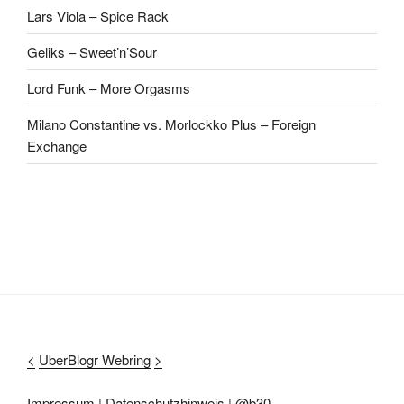
Lars Viola – Spice Rack
Geliks – Sweet’n’Sour
Lord Funk – More Orgasms
Milano Constantine vs. Morlockko Plus – Foreign
Exchange
<
UberBlogr Webring
>
Impressum
|
Datenschutzhinweis
|
@b30