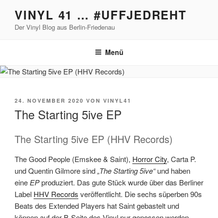
Zum
VINYL 41 … #UFFJEDREHT
Inhalt
Der Vinyl Blog aus Berlin-Friedenau
springen
Menü
VERÖFFENTLICHT
24. NOVEMBER 2020
VON
VINYL41
AM
The Starting 5ive EP
The Starting 5ive EP (HHV Records)
The Good People (Emskee & Saint),
Horror City
, Carta P.
und Quentin Gilmore sind
„The Starting 5ive“
und haben
eine
EP
produziert. Das gute Stück wurde über das Berliner
Label
HHV Records
veröffentlicht. Die sechs süperben 90s
Beats des Extended Players hat Saint gebastelt und
können auf der B-Seite des Vinyl pur genossen werden.