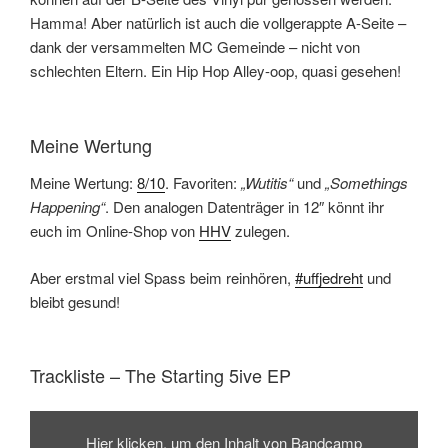
Hamma! Aber natürlich ist auch die vollgerappte A-Seite –
dank der versammelten MC Gemeinde – nicht von
schlechten Eltern. Ein Hip Hop Alley-oop, quasi gesehen!
Meine Wertung
Meine Wertung:
8/10
. Favoriten:
„Wutitis“
und
„Somethings
Happening“
. Den analogen Datenträger in 12″ könnt ihr
euch im Online-Shop von
HHV
zulegen.
Aber erstmal viel Spass beim reinhören,
#uffjedreht
und
bleibt gesund!
Trackliste – The Starting 5ive EP
Inhalt
von
Hier klicken, um den Inhalt von Bandcamp
Bandcamp