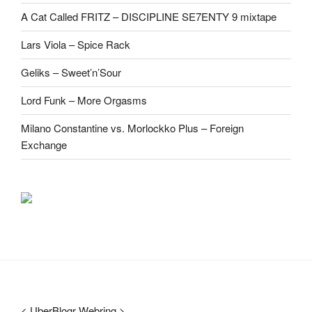
A Cat Called FRITZ – DISCIPLINE SE7ENTY 9 mixtape
Lars Viola – Spice Rack
Geliks – Sweet’n’Sour
Lord Funk – More Orgasms
Milano Constantine vs. Morlockko Plus – Foreign
Exchange
<
UberBlogr Webring
>