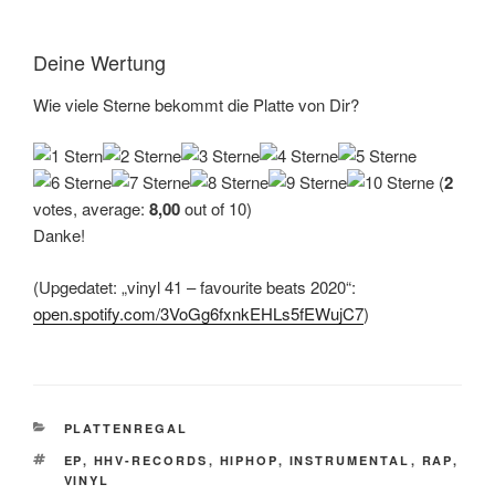
Deine Wertung
Wie viele Sterne bekommt die Platte von Dir?
(
2
votes, average:
8,00
out of 10)
Danke!
(Upgedatet: „vinyl 41 – favourite beats 2020“:
open.spotify.com/3VoGg6fxnkEHLs5fEWujC7
)
KATEGORIEN
PLATTENREGAL
SCHLAGWÖRTER
EP
,
HHV-RECORDS
,
HIPHOP
,
INSTRUMENTAL
,
RAP
,
VINYL