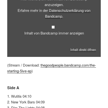
anzeigen
anzuzeigen.
Erfahre mehr in der
Datenschutzerklärung von
Bandcamp
.
Inhalt von Bandcamp immer anzeigen
Inhalt direkt öffnen
(Stream / Download:
thegoodpeople.bandcamp.com/the-
starting-5ive-ep
)
Side A
1. Wutitis 04:10
2. New York Bars 04:09
3. Dim The Lights 04:08