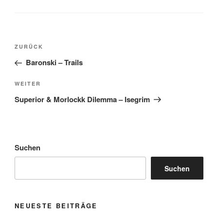
Beitragsnavigation
Vorheriger
ZURÜCK
Beitrag
Baronski – Trails
Nächster
WEITER
Beitrag
Superior & Morlockk Dilemma – Isegrim
Suchen
Suchen
NEUESTE BEITRÄGE