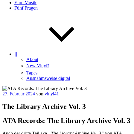
Eure Musik
Fünf Fragen
|||
About
New Vinyl❗️
Tapes
Ausnahmsweise digital
Veröffentlicht
27. Februar 2024
von
vinyl41
am
The Library Archive Vol. 3
ATA Records: The Library Archive Vol. 3
Auch der dritte Teil aka
„The Library Archive Vol. 3“
von ATA