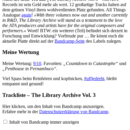
Records ist sein Geld mehr als wert. 12 großartige Tracks haben auf
dem grünen Vinyl ihren wohlverdienten Platz gefunden. All Things
Analogue
again
!
»With three volumes now out and another currently
in R&D, The Library Archive will stand as a testament to the love
the ATA producers and artists have for the original composers and
performers.«
Word! BTW: ein weiterer (Teil) befindet sich derzeit in
Forschung und Entwicklung? Vorfreude pur … Ihr könnt euch die
aktuelle Platte direkt auf der
Bandcamp-Seite
des Labels zulegen.
Meine Wertung
Meine Wertung:
9/10
. Favoriten:
„Countdown to Catastrophe“
und
„Penthouse in Pernambuco“
.
Viel Spass beim Reinhören und kopfnicken,
#uffjedreht
, bleibt
entspannt und gesund!
Trackliste – The Library Archive Vol. 3
Inhalt
Hier klicken, um den Inhalt von Bandcamp anzuzeigen.
von
Erfahre mehr in der
Datenschutzerklärung von Bandcamp
.
Bandcamp
anzeigen
Inhalt von Bandcamp immer anzeigen