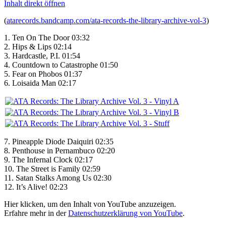
Inhalt direkt öffnen
(
atarecords.bandcamp.com/ata-records-the-library-archive-vol-3
)
1. Ten On The Door 03:32
2. Hips & Lips 02:14
3. Hardcastle, P.I. 01:54
4. Countdown to Catastrophe 01:50
5. Fear on Phobos 01:37
6. Loisaida Man 02:17
7. Pineapple Diode Daiquiri 02:35
8. Penthouse in Pernambuco 02:20
9. The Infernal Clock 02:17
10. The Street is Family 02:59
11. Satan Stalks Among Us 02:30
12. It’s Alive! 02:23
„Ten
Hier klicken, um den Inhalt von YouTube anzuzeigen.
on
Erfahre mehr in der
Datenschutzerklärung von YouTube
.
the
Door“