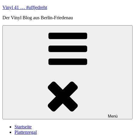
Zum
Vinyl 41 … #uffjedreht
Inhalt
Der Vinyl Blog aus Berlin-Friedenau
springen
Menü
Startseite
Plattenregal