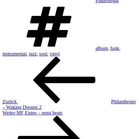
Plattenregal
Schlagwörter
album
,
funk
,
instrumental
,
jazz
,
soul
,
vinyl
Beitragsnavigation
Vorheriger
Beitrag
Zurück
Philanthrope
– Waking Dreams 2
Nächster
Weiter
MF Eistee – sensi beats
Beitrag