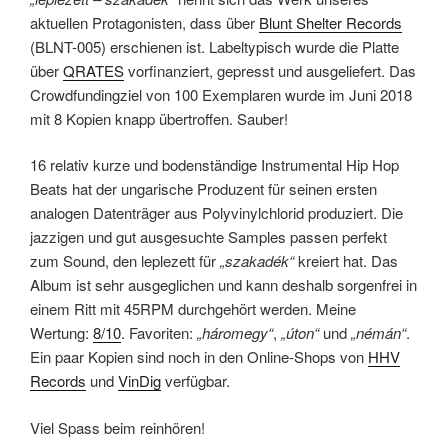
aktuellen Protagonisten, dass über
Blunt Shelter Records
(BLNT-005) erschienen ist. Labeltypisch wurde die Platte
über
QRATES
vorfinanziert, gepresst und ausgeliefert. Das
Crowdfundingziel von 100 Exemplaren wurde im Juni 2018
mit 8 Kopien knapp übertroffen. Sauber!
16 relativ kurze und bodenständige Instrumental Hip Hop
Beats hat der ungarische Produzent für seinen ersten
analogen Datenträger aus Polyvinylchlorid produziert. Die
jazzigen und gut ausgesuchte Samples passen perfekt
zum Sound, den leplezett für
„szakadék“
kreiert hat. Das
Album ist sehr ausgeglichen und kann deshalb sorgenfrei in
einem Ritt mit 45RPM durchgehört werden. Meine
Wertung:
8/10
. Favoriten:
„háromegy“
,
„úton“
und
„némán“
.
Ein paar Kopien sind noch in den Online-Shops von
HHV
Records
und
VinDig
verfügbar.
Viel Spass beim reinhören!