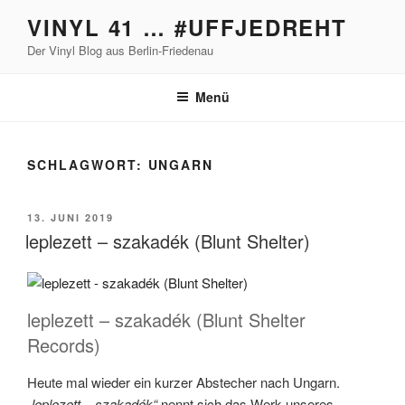
Zum
VINYL 41 … #UFFJEDREHT
Inhalt
Der Vinyl Blog aus Berlin-Friedenau
springen
Menü
SCHLAGWORT:
UNGARN
VERÖFFENTLICHT
13. JUNI 2019
AM
leplezett – szakadék (Blunt Shelter)
leplezett – szakadék (Blunt Shelter
Records)
Heute mal wieder ein kurzer Abstecher nach Ungarn.
„leplezett – szakadék“
nennt sich das Werk unseres