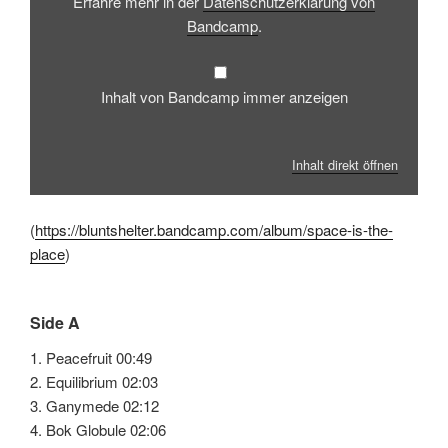
Erfahre mehr in der
Datenschutzerklärung von
Bandcamp
.
Inhalt von Bandcamp immer anzeigen
Inhalt direkt öffnen
(
https://bluntshelter.bandcamp.com/album/space-is-the-
place
)
Side A
1. Peacefruit 00:49
2. Equilibrium 02:03
3. Ganymede 02:12
4. Bok Globule 02:06