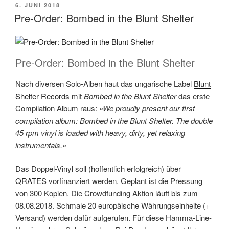
VERÖFFENTLICHT
6. JUNI 2018
AM
Pre-Order: Bombed in the Blunt Shelter
Pre-Order: Bombed in the Blunt Shelter
Nach diversen Solo-Alben haut das ungarische Label
Blunt
Shelter Records
mit
Bombed in the Blunt Shelter
das erste
Compilation Album raus:
»We proudly present our first
compilation album: Bombed in the Blunt Shelter. The double
45 rpm vinyl is loaded with heavy, dirty, yet relaxing
instrumentals.«
Das Doppel-Vinyl soll (hoffentlich erfolgreich) über
QRATES
vorfinanziert werden. Geplant ist die Pressung
von 300 Kopien. Die Crowdfunding Aktion läuft bis zum
08.08.2018. Schmale 20 europäische Währungseinheite (+
Versand) werden dafür aufgerufen. Für diese Hamma-Line-