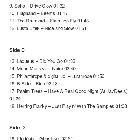
9. Soho – Drive Slow 01:32
10. Flughand – Beems 01:17
11. The Drumlord – Flamingo Fly 01:48
12. Lusta Bitek – Nice and Slow 01:51
Side C
13. Laqueus – Did You Go 01:33
14. Mono Massive – Noire 02:40
15. Philanthrope & digitalluc. – Lucthrope 01:56
16. B-Side – Ride 02:18
17. Psalm Trees – Have A Real Good Night (At JayDee’s)
01:24
18. Herring Franky – Just Playin‘ With The Samples 01:08
Side D
19. L’Indécis – Ghostown 02:52