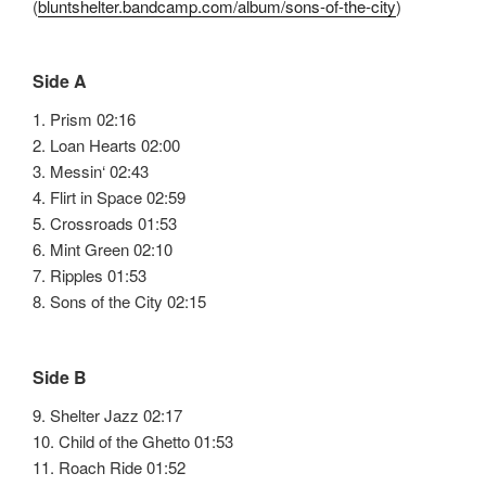
(
bluntshelter.bandcamp.com/album/sons-of-the-city
)
Side A
1. Prism 02:16
2. Loan Hearts 02:00
3. Messin‘ 02:43
4. Flirt in Space 02:59
5. Crossroads 01:53
6. Mint Green 02:10
7. Ripples 01:53
8. Sons of the City 02:15
Side B
9. Shelter Jazz 02:17
10. Child of the Ghetto 01:53
11. Roach Ride 01:52