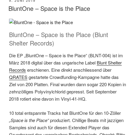
VERÖFFENTLICHT
9. JUNI 2019
AM
BluntOne – Space is the Place
BluntOne – Space is the Place (Blunt
Shelter Records)
Die EP „BluntOne – Space is the Place“ (BLNT-004) ist im
März 2018 digital über das ungarische Label
Blunt Shelter
Records
erschienen. Eine direkt anschliessend über
QRATES
gestartete Crowdfunding-Kampagne hatte das
Ziel von 200 Platten. Final wurden dann sogar 220 Kopien in
zehnzölliges Polyvinylchlorid gepresst. Seit September
2018 rotiert eine davon im Vinyl-41-HQ.
10 total entspannte Tracks hat BluntOne für den 10-Zöller
„Space is the Place“
produziert. Chillige Beats mit jazzigen
Samples sind auch für diesen Extended Player das
Grundrezept des ungarischen Beatschmieds. Obacht: Bitte