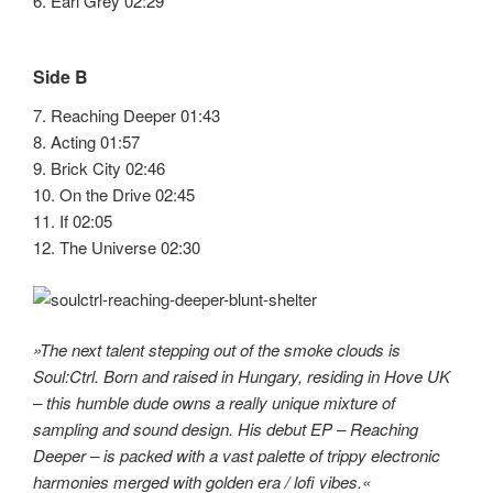
6. Earl Grey 02:29
Side B
7. Reaching Deeper 01:43
8. Acting 01:57
9. Brick City 02:46
10. On the Drive 02:45
11. If 02:05
12. The Universe 02:30
»The next talent stepping out of the smoke clouds is
Soul:Ctrl. Born and raised in Hungary, residing in Hove UK
– this humble dude owns a really unique mixture of
sampling and sound design. His debut EP – Reaching
Deeper – is packed with a vast palette of trippy electronic
harmonies merged with golden era / lofi vibes.«