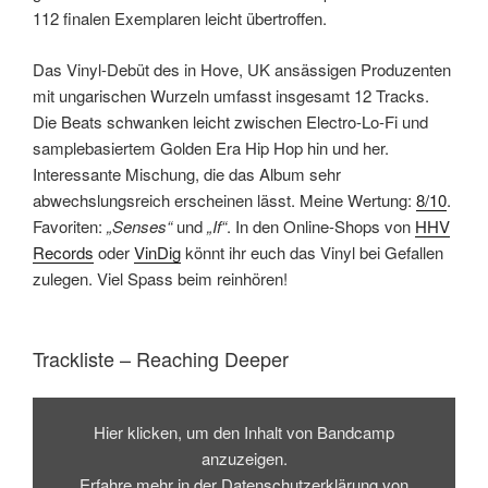
112 finalen Exemplaren leicht übertroffen.
Das Vinyl-Debüt des in Hove, UK ansässigen Produzenten
mit ungarischen Wurzeln umfasst insgesamt 12 Tracks.
Die Beats schwanken leicht zwischen Electro-Lo-Fi und
samplebasiertem Golden Era Hip Hop hin und her.
Interessante Mischung, die das Album sehr
abwechslungsreich erscheinen lässt. Meine Wertung:
8/10
.
Favoriten:
„Senses“
und
„If“
. In den Online-Shops von
HHV
Records
oder
VinDig
könnt ihr euch das Vinyl bei Gefallen
zulegen. Viel Spass beim reinhören!
Trackliste – Reaching Deeper
Inhalt
von
Hier klicken, um den Inhalt von Bandcamp
Bandcamp
anzeigen
anzuzeigen.
Erfahre mehr in der
Datenschutzerklärung von