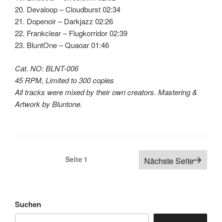
20. Devaloop – Cloudburst 02:34
21. Dopenoir – Darkjazz 02:26
22. Frankclear – Flugkorridor 02:39
23. BluntOne – Quaoar 01:46
Cat. NO: BLNT-006
45 RPM, Limited to 300 copies
All tracks were mixed by their own creators. Mastering &
Artwork by Bluntone.
Seitennummerierung
Seite
1
Nächste Seite
der
Beiträge
Suchen