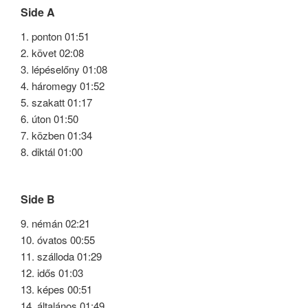
Side A
1. ponton 01:51
2. követ 02:08
3. lépéselőny 01:08
4. háromegy 01:52
5. szakatt 01:17
6. úton 01:50
7. közben 01:34
8. diktál 01:00
Side B
9. némán 02:21
10. óvatos 00:55
11. szálloda 01:29
12. idős 01:03
13. képes 00:51
14. általános 01:49