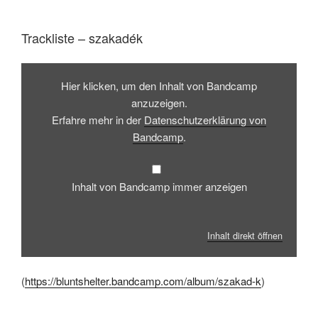
Trackliste – szakadék
Inhalt
von
Hier klicken, um den Inhalt von Bandcamp
Bandcamp
anzeigen
anzuzeigen.
Erfahre mehr in der
Datenschutzerklärung von
Bandcamp
.
Inhalt von Bandcamp immer anzeigen
Inhalt direkt öffnen
(
https://bluntshelter.bandcamp.com/album/szakad-k
)