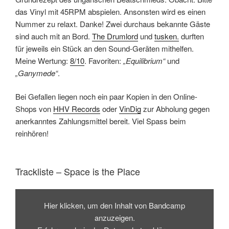
das Vinyl mit 45RPM abspielen. Ansonsten wird es einen
Nummer zu relaxt. Danke! Zwei durchaus bekannte Gäste
sind auch mit an Bord.
The Drumlord
und
tusken.
durften
für jeweils ein Stück an den Sound-Geräten mithelfen.
Meine Wertung:
8/10
. Favoriten:
„Equilibrium“
und
„Ganymede“
.
Bei Gefallen liegen noch ein paar Kopien in den Online-
Shops von
HHV Records
oder
VinDig
zur Abholung gegen
anerkanntes Zahlungsmittel bereit. Viel Spass beim
reinhören!
Trackliste – Space is the Place
Inhalt
von
Hier klicken, um den Inhalt von Bandcamp
Bandcamp
anzeigen
anzuzeigen.