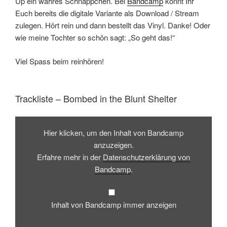
Up ein wahres Schnäppchen. Bei
Bandcamp
könnt Ihr
Euch bereits die digitale Variante als Download / Stream
zulegen. Hört rein und dann bestellt das Vinyl. Danke! Oder
wie meine Tochter so schön sagt: „So geht das!“
Viel Spass beim reinhören!
Trackliste – Bombed in the Blunt Shelter
Inhalt
von
Hier klicken, um den Inhalt von Bandcamp
Bandcamp
anzeigen
anzuzeigen.
Erfahre mehr in der
Datenschutzerklärung von
Bandcamp
.
Inhalt von Bandcamp immer anzeigen