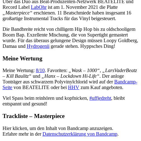
Über das Duo aus Beat-Produzenten-Netzwerk BEATELITE und
Record Label
LabOhr
ist am 1. November 2021 die Platte
„Masterpiece“
erschienen. 11 Beatschmiede haben insgesamt 16
großartige Instrumental Tracks für das Vinyl beigesteuert.
Die Bandbreite reicht von chilligem Hip Hop bis zu oldschooligem
Boom Bap. Exzellente Mischung, die von Supertight gemastert
wurde. Für das überaus gelungene Design müssen Loopy Goldberg,
Damaa und
Hydrogenii
gerade stehen. Hyppsches Ding!
Meine Wertung
Meine Wertung:
8/10
. Favoriten:
„Wask – 1000“
,
„LarsVaderBeatz
– Kill Baulitz“
und
„Hanx – Lockdown Hi-Life“
. Der anloge
Tonträger aus schwarzem Polyvinylchlorid wird auf der
Bandcamp-
Seite
von BEATELITE oder bei
HHV
zum Kauf angeboten.
Viel Spass beim reinhören und kopfnicken,
#uffjedreht
, bleibt
entspannt und gesund!
Trackliste – Masterpiece
Inhalt
Hier klicken, um den Inhalt von Bandcamp anzuzeigen.
von
Erfahre mehr in der
Datenschutzerklärung von Bandcamp
.
Bandcamp