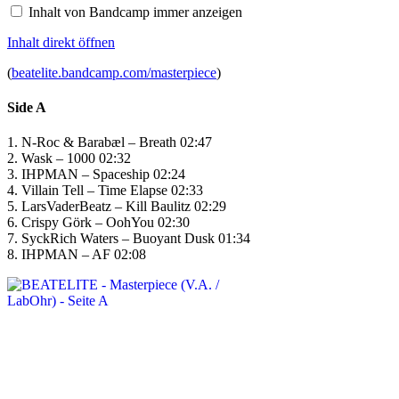
anzeigen
Inhalt von Bandcamp immer anzeigen
Inhalt direkt öffnen
(
beatelite.bandcamp.com/masterpiece
)
Side A
1. N-Roc & Barabæl – Breath 02:47
2. Wask – 1000 02:32
3. IHPMAN – Spaceship 02:24
4. Villain Tell – Time Elapse 02:33
5. LarsVaderBeatz – Kill Baulitz 02:29
6. Crispy Görk – OohYou 02:30
7. SyckRich Waters – Buoyant Dusk 01:34
8. IHPMAN – AF 02:08