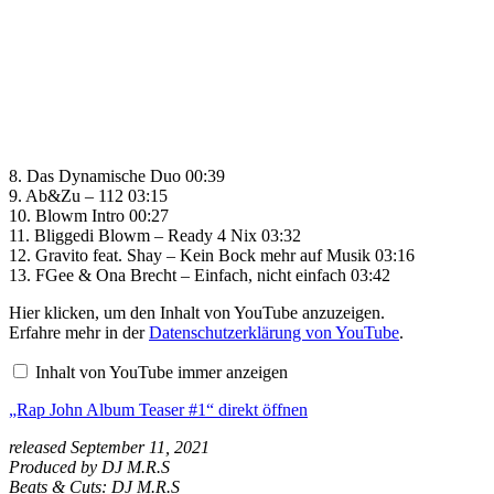
8. Das Dynamische Duo 00:39
9. Ab&Zu – 112 03:15
10. Blowm Intro 00:27
11. Bliggedi Blowm – Ready 4 Nix 03:32
12. Gravito feat. Shay – Kein Bock mehr auf Musik 03:16
13. FGee & Ona Brecht – Einfach, nicht einfach 03:42
„Rap
Hier klicken, um den Inhalt von YouTube anzuzeigen.
John
Erfahre mehr in der
Datenschutzerklärung von YouTube
.
Album
Teaser
Inhalt von YouTube immer anzeigen
#1“
von
„Rap John Album Teaser #1“ direkt öffnen
YouTube
anzeigen
released September 11, 2021
Produced by DJ M.R.S
Beats & Cuts: DJ M.R.S