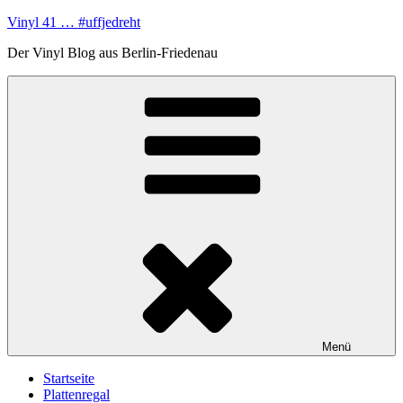
Zum
Vinyl 41 … #uffjedreht
Inhalt
Der Vinyl Blog aus Berlin-Friedenau
springen
Menü
Startseite
Plattenregal