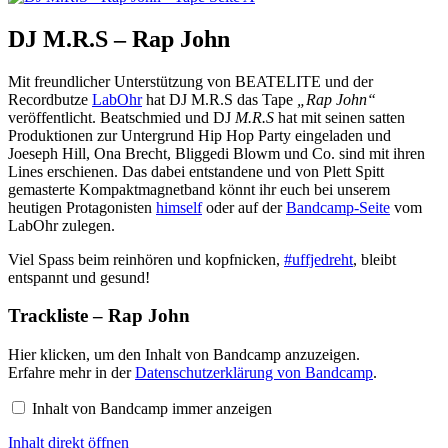
DJ M.R.S – Rap John
Mit freundlicher Unterstützung von BEATELITE und der
Recordbutze
LabOhr
hat DJ M.R.S das Tape
„Rap John“
veröffentlicht. Beatschmied und DJ
M.R.S
hat mit seinen satten
Produktionen zur Untergrund Hip Hop Party eingeladen und
Joeseph Hill, Ona Brecht, Bliggedi Blowm und Co. sind mit ihren
Lines erschienen. Das dabei entstandene und von Plett Spitt
gemasterte Kompaktmagnetband könnt ihr euch bei unserem
heutigen Protagonisten
himself
oder auf der
Bandcamp-Seite
vom
LabOhr zulegen.
Viel Spass beim reinhören und kopfnicken,
#uffjedreht
, bleibt
entspannt und gesund!
Trackliste – Rap John
Inhalt
Hier klicken, um den Inhalt von Bandcamp anzuzeigen.
von
Erfahre mehr in der
Datenschutzerklärung von Bandcamp
.
Bandcamp
anzeigen
Inhalt von Bandcamp immer anzeigen
Inhalt direkt öffnen