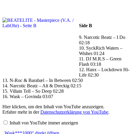
Side B
9. Narcotic Beatz – I Do
02:18
10. SyckRich Waters –
Wishes 01:24
11. DJ M.R.S – Green
Flash 03:18
12. Hanx – Lockdown Hi-
Life 02:30
13. N-Roc & Barabæl – In Between 02:50
14. Narcotic Beatz – Alt & Dreckig 02:15
15. Villain Tell – So Deep 02:28
16. Wask – Govinda 03:07
„Wask***1000“
Hier klicken, um den Inhalt von YouTube anzuzeigen.
von
Erfahre mehr in der
Datenschutzerklärung von YouTube
.
YouTube
anzeigen
Inhalt von YouTube immer anzeigen
„Wask***1000“ direkt öffnen