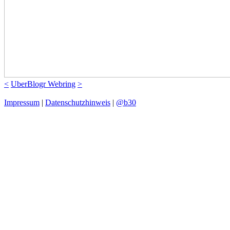
<
UberBlogr Webring
>
Impressum
|
Datenschutzhinweis
|
@b30