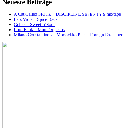
Neueste Beiträge
A Cat Called FRITZ – DISCIPLINE SE7ENTY 9 mixtape
Lars Viola – Spice Rack
Geliks – Sweet’n’Sour
Lord Funk – More Orgasms
Milano Constantine vs. Morlockko Plus – Foreign Exchange