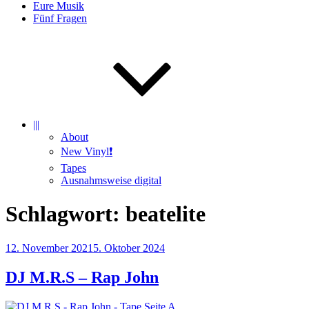
Eure Musik
Fünf Fragen
|||
About
New Vinyl❗️
Tapes
Ausnahmsweise digital
Schlagwort:
beatelite
Veröffentlicht
12. November 2021
5. Oktober 2024
am
DJ M.R.S – Rap John