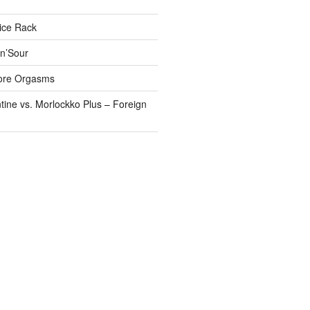
pice Rack
’n’Sour
ore Orgasms
tine vs. Morlockko Plus – Foreign