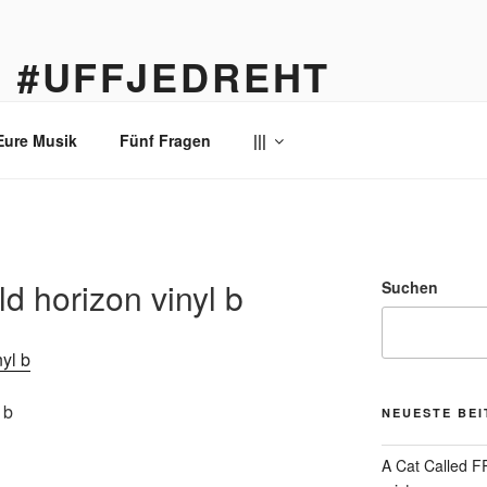
… #UFFJEDREHT
enau
Eure Musik
Fünf Fragen
|||
d horizon vinyl b
Suchen
 b
NEUESTE BE
A Cat Called 