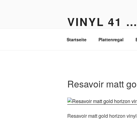
Zum
Inhalt
VINYL 41 
springen
Der Vinyl Blog aus Berlin-Fried
Startseite
Plattenregal
Resavoir matt gol
Resavoir matt gold horizon vinyl