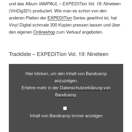
und das Album
IAMPAUL – EXPEDITion Vol. 19: Nineteen
(VinDig321) produziert. Wie man es schon von den
anderen Platten der
EXPEDITion
Series gewöhnt ist, hat
Vinyl Digital schmale 300 Kopien pressen lassen und über
den eigenen
Onlineshop
zum Verkauf angeboten.
Trackliste – EXPEDITion Vol. 19: Nineteen
Inhalt
von
Hier klicken, um den Inhalt von Bandcamp
Bandcamp
anzeigen
anzuzeigen.
Erfahre mehr in der
Datenschutzerklärung von
Bandcamp
.
Inhalt von Bandcamp immer anzeigen