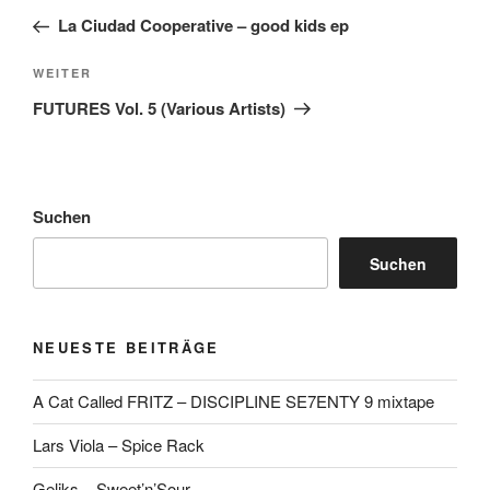
Beitrag
La Ciudad Cooperative – good kids ep
Nächster
WEITER
Beitrag
FUTURES Vol. 5 (Various Artists)
Suchen
Suchen
NEUESTE BEITRÄGE
A Cat Called FRITZ – DISCIPLINE SE7ENTY 9 mixtape
Lars Viola – Spice Rack
Geliks – Sweet’n’Sour