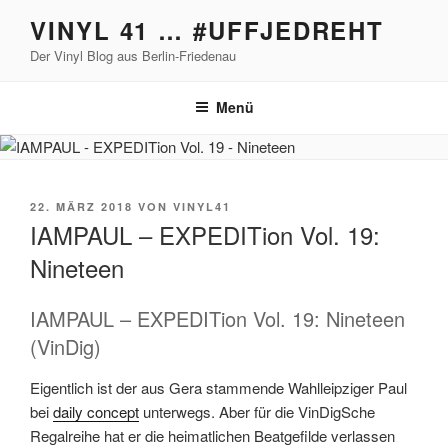
Zum
VINYL 41 … #UFFJEDREHT
Inhalt
Der Vinyl Blog aus Berlin-Friedenau
springen
Menü
VERÖFFENTLICHT
22. MÄRZ 2018
VON
VINYL41
AM
IAMPAUL – EXPEDITion Vol. 19:
Nineteen
IAMPAUL – EXPEDITion Vol. 19: Nineteen
(VinDig)
Eigentlich ist der aus Gera stammende Wahlleipziger Paul
bei
daily concept
unterwegs. Aber für die VinDigSche
Regalreihe hat er die heimatlichen Beatgefilde verlassen