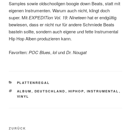
Samples sowie oldschooligen boogie down Beats, statt mit
eigenen Instrumenten. Warum auch nicht, klingt doch
super. Mit
EXPEDITion Vol. 19: Nineteen
hat er endgültig
bewiesen, dass er nicht nur für andere Schmiede Beats
basteln sollte, sondern auch eigene und fette Instrumental
Hip Hop Alben produzieren kann.
Favoriten:
POC Blues
,
lol
und
Dr. Nougat
KATEGORIEN
PLATTENREGAL
SCHLAGWÖRTER
ALBUM
,
DEUTSCHLAND
,
HIPHOP
,
INSTRUMENTAL
,
VINYL
Beitragsnavigation
Vorheriger
ZURÜCK