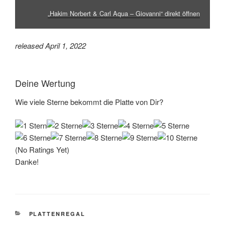
„Hakim Norbert & Carl Aqua – Giovanni“ direkt öffnen
released April 1, 2022
Deine Wertung
Wie viele Sterne bekommt die Platte von Dir?
(No Ratings Yet)
Danke!
KATEGORIEN
PLATTENREGAL