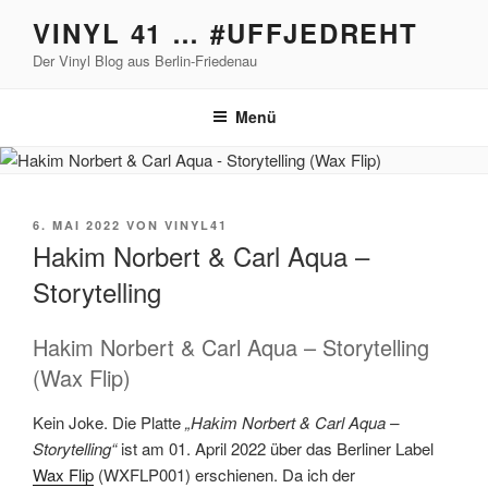
Zum
VINYL 41 … #UFFJEDREHT
Inhalt
Der Vinyl Blog aus Berlin-Friedenau
springen
Menü
VERÖFFENTLICHT
6. MAI 2022
VON
VINYL41
AM
Hakim Norbert & Carl Aqua –
Storytelling
Hakim Norbert & Carl Aqua – Storytelling
(Wax Flip)
Kein Joke. Die Platte
„Hakim Norbert & Carl Aqua –
Storytelling“
ist am 01. April 2022 über das Berliner Label
Wax Flip
(WXFLP001) erschienen. Da ich der