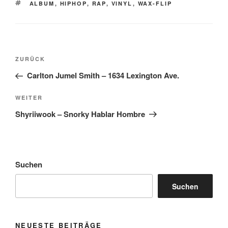
SCHLAGWÖRTER
ALBUM
,
HIPHOP
,
RAP
,
VINYL
,
WAX-FLIP
Beitragsnavigation
Vorheriger
ZURÜCK
Beitrag
Carlton Jumel Smith – 1634 Lexington Ave.
Nächster
WEITER
Beitrag
Shyriiwook – Snorky Hablar Hombre
Suchen
Suchen
NEUESTE BEITRÄGE