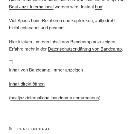
Beat Jazz International
werden wird. Instant
buy
!
Viel Spass beim Reinhören und kopfnicken,
#uffjedreht
,
bleibt entspannt und gesund!
Inhalt
Hier klicken, um den Inhalt von Bandcamp anzuzeigen.
von
Bandcamp
Erfahre mehr in der
Datenschutzerklärung von Bandcamp
.
anzeigen
Inhalt von Bandcamp immer anzeigen
Inhalt direkt öffnen
(
beatjazzinternational.bandcamp.com/reasons
)
KATEGORIEN
PLATTENREGAL