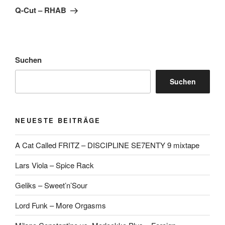
Beitrag
Q-Cut – RHAB
Suchen
Suchen
NEUESTE BEITRÄGE
A Cat Called FRITZ – DISCIPLINE SE7ENTY 9 mixtape
Lars Viola – Spice Rack
Geliks – Sweet’n’Sour
Lord Funk – More Orgasms