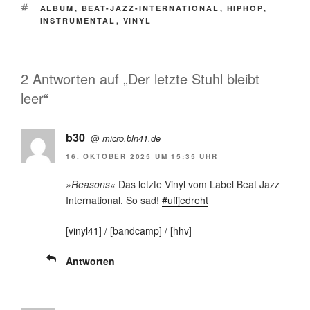
SCHLAGWÖRTER
ALBUM
,
BEAT-JAZZ-INTERNATIONAL
,
HIPHOP
,
INSTRUMENTAL
,
VINYL
2 Antworten auf „Der letzte Stuhl bleibt
leer“
b30
@
micro.bln41.de
16. OKTOBER 2025 UM 15:35 UHR
»Reasons«
Das letzte Vinyl vom Label Beat Jazz
International. So sad!
#uffjedreht
[
vinyl41
] / [
bandcamp
] / [
hhv
]
Antworten