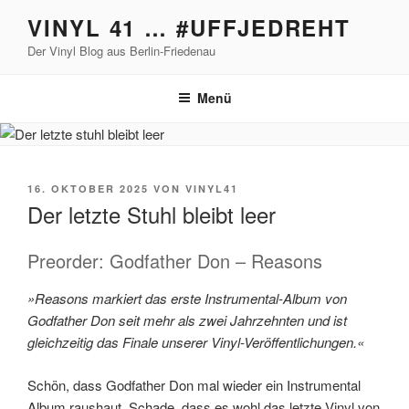
Zum
VINYL 41 … #UFFJEDREHT
Inhalt
Der Vinyl Blog aus Berlin-Friedenau
springen
Menü
VERÖFFENTLICHT
16. OKTOBER 2025
VON
VINYL41
AM
Der letzte Stuhl bleibt leer
Preorder: Godfather Don – Reasons
»Reasons markiert das erste Instrumental-Album von
Godfather Don seit mehr als zwei Jahrzehnten und ist
gleichzeitig das Finale unserer Vinyl-Veröffentlichungen.«
Schön, dass Godfather Don mal wieder ein Instrumental
Album raushaut. Schade, dass es wohl das letzte Vinyl von