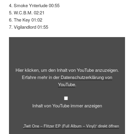
4. Smoke Ynterlude 00:55
5. W.C.B.M. 02:21
6. The Key 01:02
7. Vigilandlord 01:55
„Twit
One
–
Flitzer
EP
(Full
Album
–
Hier klicken, um den Inhalt von YouTube anzuzeigen.
Vinyl)“
von
Erfahre mehr in der
Datenschutzerklärung von
YouTube
YouTube
.
anzeigen
Inhalt von YouTube immer anzeigen
„Twit One – Flitzer EP (Full Album – Vinyl)“ direkt öffnen