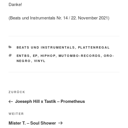
Danke!
(Beats und Instrumentals Nr. 14 / 22. November 2021)
KATEGORIEN
BEATS UND INSTRUMENTALS
,
PLATTENREGAL
SCHLAGWÖRTER
ENTBS
,
EP
,
HIPHOP
,
MUTOMBO-RECORDS
,
ORO-
NEGRO
,
VINYL
Beitragsnavigation
Vorheriger
ZURÜCK
Beitrag
Joeseph Hill x Tastik – Prometheus
Nächster
WEITER
Beitrag
Mister T. – Soul Shower