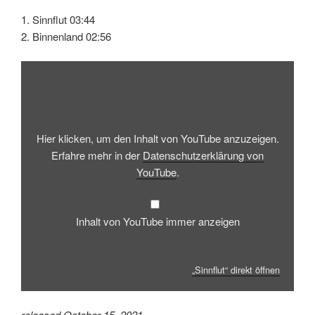
1. Sinnflut 03:44
2. Binnenland 02:56
„Sinnflut“
von
YouTube
anzeigen
Hier klicken, um den Inhalt von YouTube anzuzeigen.
Erfahre mehr in der
Datenschutzerklärung von
YouTube
.
Inhalt von YouTube immer anzeigen
„Sinnflut“ direkt öffnen
released October 15, 2021