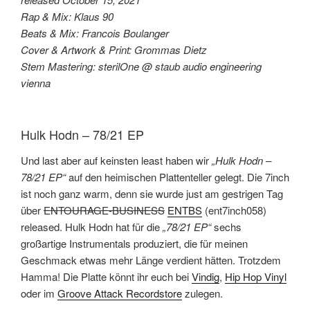
Rap & Mix: Klaus 90
Beats & Mix: Francois Boulanger
Cover & Artwork & Print: Grommas Dietz
Stem Mastering: sterilOne @ staub audio engineering
vienna
Hulk Hodn – 78/21 EP
Und last aber auf keinsten least haben wir
„Hulk Hodn –
78/21 EP“
auf den heimischen Plattenteller gelegt. Die 7inch
ist noch ganz warm, denn sie wurde just am gestrigen Tag
über
ENTOURAGE-BUSINESS
ENTBS
(ent7inch058)
released. Hulk Hodn hat für die
„78/21 EP“
sechs
großartige Instrumentals produziert, die für meinen
Geschmack etwas mehr Länge verdient hätten. Trotzdem
Hamma! Die Platte könnt ihr euch bei
Vindig
,
Hip Hop Vinyl
oder im
Groove Attack Recordstore
zulegen.