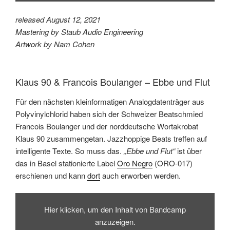
released August 12, 2021
Mastering by Staub Audio Engineering
Artwork by Nam Cohen
Klaus 90 & Francois Boulanger – Ebbe und Flut
Für den nächsten kleinformatigen Analogdatenträger aus
Polyvinylchlorid haben sich der Schweizer Beatschmied
Francois Boulanger und der norddeutsche Wortakrobat
Klaus 90 zusammengetan. Jazzhoppige Beats treffen auf
intelligente Texte. So muss das.
„Ebbe und Flut“
ist über
das in Basel stationierte Label
Oro Negro
(ORO-017)
erschienen und kann
dort
auch erworben werden.
Inhalt
von
Hier klicken, um den Inhalt von Bandcamp
Bandcamp
anzeigen
anzuzeigen.