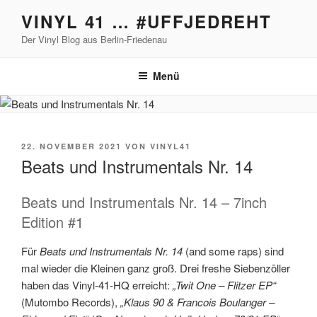
Zum
VINYL 41 … #UFFJEDREHT
Inhalt
Der Vinyl Blog aus Berlin-Friedenau
springen
Menü
VERÖFFENTLICHT
22. NOVEMBER 2021
VON
VINYL41
AM
Beats und Instrumentals Nr. 14
Beats und Instrumentals Nr. 14 – 7inch
Edition #1
Für
Beats und Instrumentals Nr. 14
(and some raps) sind
mal wieder die Kleinen ganz groß. Drei freshe Siebenzöller
haben das Vinyl-41-HQ erreicht:
„Twit One – Flitzer EP“
(Mutombo Records),
„Klaus 90 & Francois Boulanger –