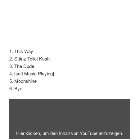
1. This Way
2. Stänz Toilet Kush
3. The Dude
4. [soft Music Playing]
5. Moonshine
6. Bye.
„Stänz
Toilet
Kush“
von
YouTube
anzeigen
Hier klicken, um den Inhalt von YouTube anzuzeigen.