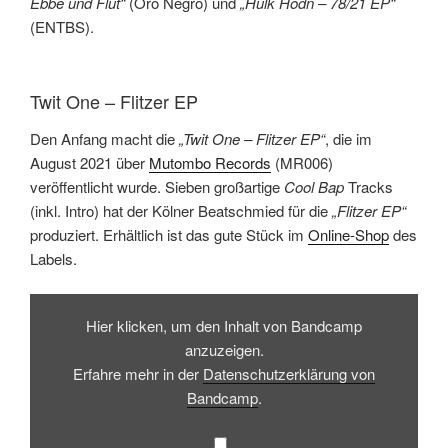
Ebbe und Flut“
(Oro Negro) und
„Hulk Hodn – 78/21 EP“
(ENTBS).
Twit One – Flitzer EP
Den Anfang macht die
„Twit One – Flitzer EP“
, die im
August 2021 über
Mutombo Records
(MR006)
veröffentlicht wurde. Sieben großartige
Cool Bap
Tracks
(inkl. Intro) hat der Kölner Beatschmied für die
„Flitzer EP“
produziert. Erhältlich ist das gute Stück im
Online-Shop
des
Labels.
Inhalt
von
Hier klicken, um den Inhalt von Bandcamp
Bandcamp
anzeigen
anzuzeigen.
Erfahre mehr in der
Datenschutzerklärung von
Bandcamp
.