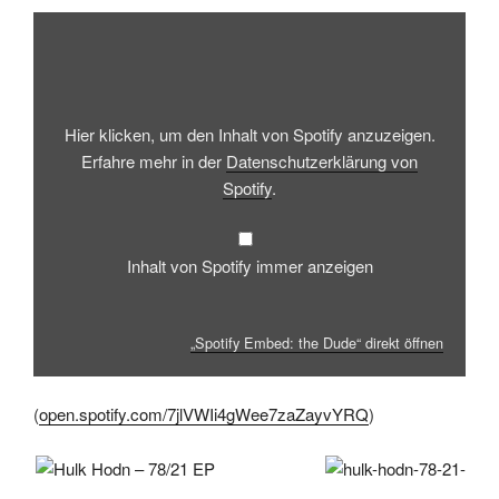
„Spotify
Embed:
the
Dude“
von
Spotify
anzeigen
Hier klicken, um den Inhalt von Spotify anzuzeigen.
Erfahre mehr in der
Datenschutzerklärung von
Spotify
.
Inhalt von Spotify immer anzeigen
„Spotify Embed: the Dude“ direkt öffnen
(
open.spotify.com/7jlVWIi4gWee7zaZayvYRQ
)