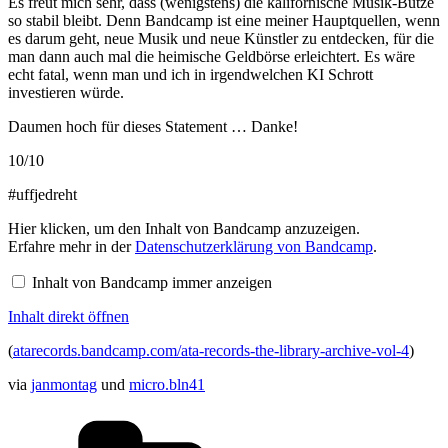
Es freut mich sehr, dass (wenigstens) die kalifornische Musik-Butze
so stabil bleibt. Denn Bandcamp ist eine meiner Hauptquellen, wenn
es darum geht, neue Musik und neue Künstler zu entdecken, für die
man dann auch mal die heimische Geldbörse erleichtert. Es wäre
echt fatal, wenn man und ich in irgendwelchen KI Schrott
investieren würde.
Daumen hoch für dieses Statement … Danke!
10/10
#uffjedreht
Inhalt
Hier klicken, um den Inhalt von Bandcamp anzuzeigen.
von
Erfahre mehr in der
Datenschutzerklärung von Bandcamp
.
Bandcamp
anzeigen
Inhalt von Bandcamp immer anzeigen
Inhalt direkt öffnen
(
atarecords.bandcamp.com/ata-records-the-library-archive-vol-4
)
via
janmontag
und
micro.bln41
Kategorien