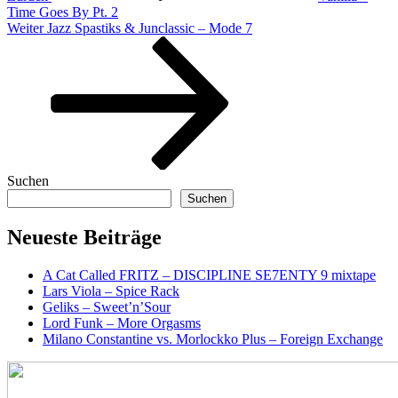
Time Goes By Pt. 2
Nächster
Weiter
Jazz Spastiks & Junclassic – Mode 7
Beitrag
Suchen
Suchen
Neueste Beiträge
A Cat Called FRITZ – DISCIPLINE SE7ENTY 9 mixtape
Lars Viola – Spice Rack
Geliks – Sweet’n’Sour
Lord Funk – More Orgasms
Milano Constantine vs. Morlockko Plus – Foreign Exchange