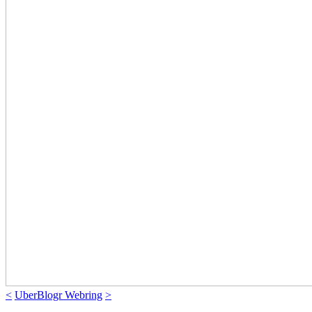
<
UberBlogr Webring
>