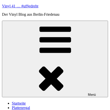
Zum
Vinyl 41 … #uffjedreht
Inhalt
Der Vinyl Blog aus Berlin-Friedenau
springen
Menü
Startseite
Plattenregal