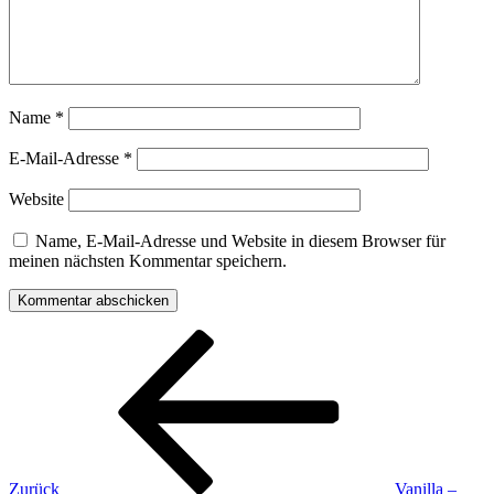
Name
*
E-Mail-Adresse
*
Website
Name, E-Mail-Adresse und Website in diesem Browser für
meinen nächsten Kommentar speichern.
Beitragsnavigation
Vorheriger
Beitrag
Zurück
Vanilla –