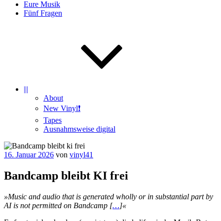
Eure Musik
Fünf Fragen
|||
About
New Vinyl❗️
Tapes
Ausnahmsweise digital
Veröffentlicht
16. Januar 2026
von
vinyl41
am
Bandcamp bleibt KI frei
»Music and audio that is generated wholly or in substantial part by
AI is not permitted on Bandcamp [
…
]«